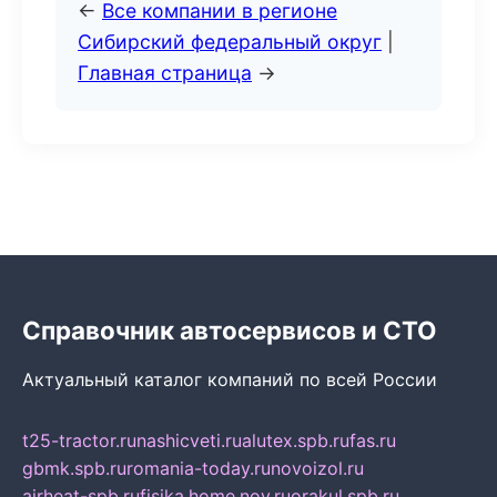
←
Все компании в регионе
Сибирский федеральный округ
|
Главная страница
→
Справочник автосервисов и СТО
Актуальный каталог компаний по всей России
t25-tractor.ru
nashicveti.ru
alutex.spb.ru
fas.ru
gbmk.spb.ru
romania-today.ru
novoizol.ru
airheat-spb.ru
fisika.home.nov.ru
orakul.spb.ru