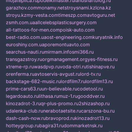
mojateplica.ru
podelkimaster.ru
landshaftblog.ru
garazhov.com
monamy.net
stroysnami.kz
lcna.kz
stroyu.kz
my-vesta.com
timeszp.com
avtoguru.net
zsmh.com.ua
allcelebsplasticsurgery.com
all-tattoos-for-men.com
poisk-auto.com
best-radio.com.ua
ost-engineering.com
kuryatnik.info
euroshiny.com.ua
poremontuavto.com
searchus-nauti.ru
mirmam.info
smi366.ru
transgazstroy.ru
orgmanagement.org
yes-fitness.ru
xtreme-rp.ru
wasdpvp.ru
voda-otri.ru
tishinapve.ru
orenferma.ru
avtoservis-avgust.ru
lord-tv.ru
backstage-682-music.ru
lordfilm7.ru
lordfilm13.ru
prime-cars63.ru
un-believable.ru
codetool.ru
legardoauto.ru
lithasa.ru
muz-1.ru
gooddver.ru
kinozadrot-3.ru
qr-plus-promo.ru
2shizashop.ru
udalenka-club.ru
nerabotaetsite.ru
carszona-bu.ru
dash-cash-now.ru
bravoprod.ru
kinozadrot13.ru
hotteygroup.ru
bagira31.ru
dommarketnsk.ru