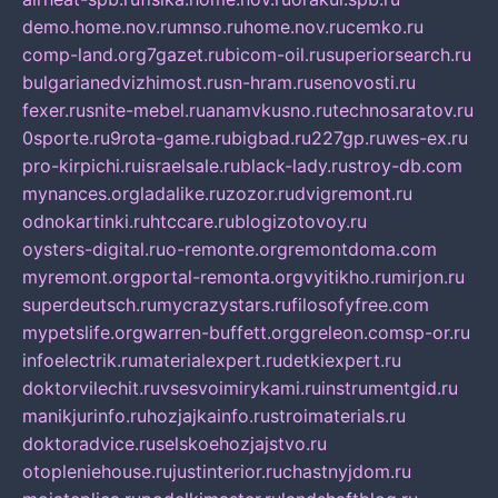
demo.home.nov.ru
mnso.ru
home.nov.ru
cemko.ru
comp-land.org
7gazet.ru
bicom-oil.ru
superiorsearch.ru
bulgarianedvizhimost.ru
sn-hram.ru
senovosti.ru
fexer.ru
snite-mebel.ru
anamvkusno.ru
technosaratov.ru
0sporte.ru
9rota-game.ru
bigbad.ru
227gp.ru
wes-ex.ru
pro-kirpichi.ru
israelsale.ru
black-lady.ru
stroy-db.com
mynances.org
ladalike.ru
zozor.ru
dvigremont.ru
odnokartinki.ru
htccare.ru
blogizotovoy.ru
oysters-digital.ru
o-remonte.org
remontdoma.com
myremont.org
portal-remonta.org
vyitikho.ru
mirjon.ru
superdeutsch.ru
mycrazystars.ru
filosofyfree.com
mypetslife.org
warren-buffett.org
greleon.com
sp-or.ru
infoelectrik.ru
materialexpert.ru
detkiexpert.ru
doktorvilechit.ru
vsesvoimirykami.ru
instrumentgid.ru
manikjurinfo.ru
hozjajkainfo.ru
stroimaterials.ru
doktoradvice.ru
selskoehozjajstvo.ru
otopleniehouse.ru
justinterior.ru
chastnyjdom.ru