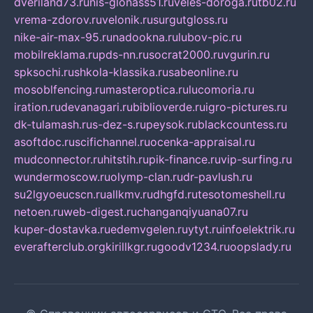
dveriland73.ru
nis-glonass51.ru
veles-doroga.ru
tb02.ru
vrema-zdorov.ru
velonik.ru
surgutgloss.ru
nike-air-max-95.ru
nadookna.ru
lubov-pic.ru
mobilreklama.ru
pds-nn.ru
socrat2000.ru
vgurin.ru
spksochi.ru
shkola-klassika.ru
sabeonline.ru
mosoblfencing.ru
masteroptica.ru
lucomoria.ru
iration.ru
devanagari.ru
biblioverde.ru
igro-pictures.ru
dk-tulamash.ru
s-dez-s.ru
peysok.ru
blackcountess.ru
asoftdoc.ru
scifichannel.ru
ocenka-appraisal.ru
mudconnector.ru
hitstih.ru
pik-finance.ru
vip-surfing.ru
wundermoscow.ru
olymp-clan.ru
dr-pavlush.ru
su2lgyoeucscn.ru
allkmv.ru
dhgfd.ru
tesotomeshell.ru
netoen.ru
web-digest.ru
changanqiyuana07.ru
kuper-dostavka.ru
edemvgelen.ru
ytyt.ru
infoelektrik.ru
everafterclub.org
kirillkgr.ru
goodv1234.ru
oopslady.ru