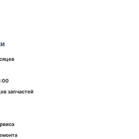
ми
есяцев
2:00
ов запчастей
рвиса
ремонта