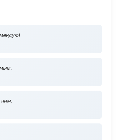
омендую!
омым.
 ним.