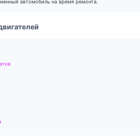
дменный автомобиль на время ремонта.
двигателей
атов
а