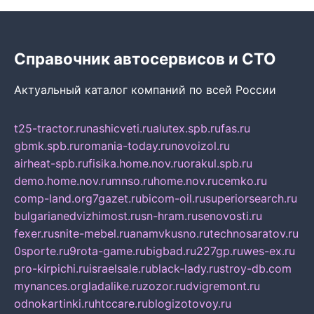
Справочник автосервисов и СТО
Актуальный каталог компаний по всей России
t25-tractor.ru
nashicveti.ru
alutex.spb.ru
fas.ru
gbmk.spb.ru
romania-today.ru
novoizol.ru
airheat-spb.ru
fisika.home.nov.ru
orakul.spb.ru
demo.home.nov.ru
mnso.ru
home.nov.ru
cemko.ru
comp-land.org
7gazet.ru
bicom-oil.ru
superiorsearch.ru
bulgarianedvizhimost.ru
sn-hram.ru
senovosti.ru
fexer.ru
snite-mebel.ru
anamvkusno.ru
technosaratov.ru
0sporte.ru
9rota-game.ru
bigbad.ru
227gp.ru
wes-ex.ru
pro-kirpichi.ru
israelsale.ru
black-lady.ru
stroy-db.com
mynances.org
ladalike.ru
zozor.ru
dvigremont.ru
odnokartinki.ru
htccare.ru
blogizotovoy.ru