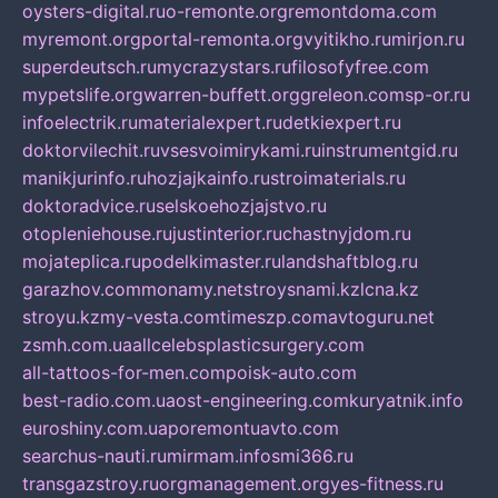
oysters-digital.ru
o-remonte.org
remontdoma.com
myremont.org
portal-remonta.org
vyitikho.ru
mirjon.ru
superdeutsch.ru
mycrazystars.ru
filosofyfree.com
mypetslife.org
warren-buffett.org
greleon.com
sp-or.ru
infoelectrik.ru
materialexpert.ru
detkiexpert.ru
doktorvilechit.ru
vsesvoimirykami.ru
instrumentgid.ru
manikjurinfo.ru
hozjajkainfo.ru
stroimaterials.ru
doktoradvice.ru
selskoehozjajstvo.ru
otopleniehouse.ru
justinterior.ru
chastnyjdom.ru
mojateplica.ru
podelkimaster.ru
landshaftblog.ru
garazhov.com
monamy.net
stroysnami.kz
lcna.kz
stroyu.kz
my-vesta.com
timeszp.com
avtoguru.net
zsmh.com.ua
allcelebsplasticsurgery.com
all-tattoos-for-men.com
poisk-auto.com
best-radio.com.ua
ost-engineering.com
kuryatnik.info
euroshiny.com.ua
poremontuavto.com
searchus-nauti.ru
mirmam.info
smi366.ru
transgazstroy.ru
orgmanagement.org
yes-fitness.ru