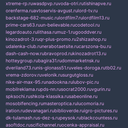
xtreme-rp.ru
wasdpvp.ru
voda-otri.ru
tishinapve.ru
orenferma.ru
avtoservis-avgust.ru
lord-tv.ru
backstage-682-music.ru
lordfilm7.ru
lordfilm13.ru
prime-cars63.ru
un-believable.ru
codetool.ru
legardoauto.ru
lithasa.ru
muz-1.ru
gooddver.ru
kinozadrot-3.ru
qr-plus-promo.ru
2shizashop.ru
udalenka-club.ru
nerabotaetsite.ru
carszona-bu.ru
dash-cash-now.ru
bravoprod.ru
kinozadrot13.ru
hotteygroup.ru
bagira31.ru
dommarketnsk.ru
dveriland73.ru
nis-glonass51.ru
veles-doroga.ru
tb02.ru
vrema-zdorov.ru
velonik.ru
surgutgloss.ru
nike-air-max-95.ru
nadookna.ru
lubov-pic.ru
mobilreklama.ru
pds-nn.ru
socrat2000.ru
vgurin.ru
spksochi.ru
shkola-klassika.ru
sabeonline.ru
mosoblfencing.ru
masteroptica.ru
lucomoria.ru
iration.ru
devanagari.ru
biblioverde.ru
igro-pictures.ru
dk-tulamash.ru
s-dez-s.ru
peysok.ru
blackcountess.ru
asoftdoc.ru
scifichannel.ru
ocenka-appraisal.ru