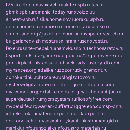
t25-tractor.ru
nashicveti.ru
alutex.spb.ru
fas.ru
gbmk.spb.ru
romania-today.ru
novoizol.ru
airheat-spb.ru
fisika.home.nov.ru
orakul.spb.ru
demo.home.nov.ru
mnso.ru
home.nov.ru
cemko.ru
comp-land.org
7gazet.ru
bicom-oil.ru
superiorsearch.ru
bulgarianedvizhimost.ru
sn-hram.ru
senovosti.ru
fexer.ru
snite-mebel.ru
anamvkusno.ru
technosaratov.ru
0sporte.ru
9rota-game.ru
bigbad.ru
227gp.ru
wes-ex.ru
pro-kirpichi.ru
israelsale.ru
black-lady.ru
stroy-db.com
mynances.org
ladalike.ru
zozor.ru
dvigremont.ru
odnokartinki.ru
htccare.ru
blogizotovoy.ru
oysters-digital.ru
o-remonte.org
remontdoma.com
myremont.org
portal-remonta.org
vyitikho.ru
mirjon.ru
superdeutsch.ru
mycrazystars.ru
filosofyfree.com
mypetslife.org
warren-buffett.org
greleon.com
sp-or.ru
infoelectrik.ru
materialexpert.ru
detkiexpert.ru
doktorvilechit.ru
vsesvoimirykami.ru
instrumentgid.ru
manikjurinfo.ru
hozjajkainfo.ru
stroimaterials.ru