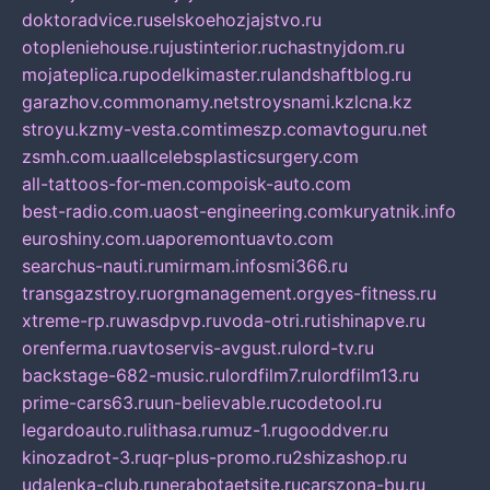
doktoradvice.ru
selskoehozjajstvo.ru
otopleniehouse.ru
justinterior.ru
chastnyjdom.ru
mojateplica.ru
podelkimaster.ru
landshaftblog.ru
garazhov.com
monamy.net
stroysnami.kz
lcna.kz
stroyu.kz
my-vesta.com
timeszp.com
avtoguru.net
zsmh.com.ua
allcelebsplasticsurgery.com
all-tattoos-for-men.com
poisk-auto.com
best-radio.com.ua
ost-engineering.com
kuryatnik.info
euroshiny.com.ua
poremontuavto.com
searchus-nauti.ru
mirmam.info
smi366.ru
transgazstroy.ru
orgmanagement.org
yes-fitness.ru
xtreme-rp.ru
wasdpvp.ru
voda-otri.ru
tishinapve.ru
orenferma.ru
avtoservis-avgust.ru
lord-tv.ru
backstage-682-music.ru
lordfilm7.ru
lordfilm13.ru
prime-cars63.ru
un-believable.ru
codetool.ru
legardoauto.ru
lithasa.ru
muz-1.ru
gooddver.ru
kinozadrot-3.ru
qr-plus-promo.ru
2shizashop.ru
udalenka-club.ru
nerabotaetsite.ru
carszona-bu.ru