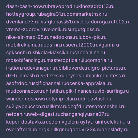
dash-cash-now.ru
bravoprod.ru
kinozadrot13.ru
hotteygroup.ru
bagira31.ru
dommarketnsk.ru
dveriland73.ru
nis-glonass51.ru
veles-doroga.ru
tb02.ru
vrema-zdorov.ru
velonik.ru
surgutgloss.ru
nike-air-max-95.ru
nadookna.ru
lubov-pic.ru
mobilreklama.ru
pds-nn.ru
socrat2000.ru
vgurin.ru
spksochi.ru
shkola-klassika.ru
sabeonline.ru
mosoblfencing.ru
masteroptica.ru
lucomoria.ru
iration.ru
devanagari.ru
biblioverde.ru
igro-pictures.ru
dk-tulamash.ru
s-dez-s.ru
peysok.ru
blackcountess.ru
asoftdoc.ru
scifichannel.ru
ocenka-appraisal.ru
mudconnector.ru
hitstih.ru
pik-finance.ru
vip-surfing.ru
wundermoscow.ru
olymp-clan.ru
dr-pavlush.ru
su2lgyoeucscn.ru
allkmv.ru
dhgfd.ru
tesotomeshell.ru
netoen.ru
web-digest.ru
changanqiyuana07.ru
kuper-dostavka.ru
edemvgelen.ru
ytyt.ru
infoelektrik.ru
everafterclub.org
kirillkgr.ru
goodv1234.ru
oopslady.ru