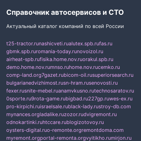
Справочник автосервисов и СТО
Актуальный каталог компаний по всей России
t25-tractor.ru
nashicveti.ru
alutex.spb.ru
fas.ru
gbmk.spb.ru
romania-today.ru
novoizol.ru
airheat-spb.ru
fisika.home.nov.ru
orakul.spb.ru
demo.home.nov.ru
mnso.ru
home.nov.ru
cemko.ru
comp-land.org
7gazet.ru
bicom-oil.ru
superiorsearch.ru
bulgarianedvizhimost.ru
sn-hram.ru
senovosti.ru
fexer.ru
snite-mebel.ru
anamvkusno.ru
technosaratov.ru
0sporte.ru
9rota-game.ru
bigbad.ru
227gp.ru
wes-ex.ru
pro-kirpichi.ru
israelsale.ru
black-lady.ru
stroy-db.com
mynances.org
ladalike.ru
zozor.ru
dvigremont.ru
odnokartinki.ru
htccare.ru
blogizotovoy.ru
oysters-digital.ru
o-remonte.org
remontdoma.com
myremont.org
portal-remonta.org
vyitikho.ru
mirjon.ru