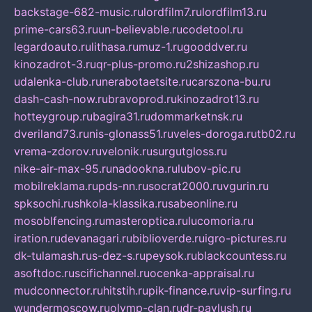
backstage-682-music.ru
lordfilm7.ru
lordfilm13.ru
prime-cars63.ru
un-believable.ru
codetool.ru
legardoauto.ru
lithasa.ru
muz-1.ru
gooddver.ru
kinozadrot-3.ru
qr-plus-promo.ru
2shizashop.ru
udalenka-club.ru
nerabotaetsite.ru
carszona-bu.ru
dash-cash-now.ru
bravoprod.ru
kinozadrot13.ru
hotteygroup.ru
bagira31.ru
dommarketnsk.ru
dveriland73.ru
nis-glonass51.ru
veles-doroga.ru
tb02.ru
vrema-zdorov.ru
velonik.ru
surgutgloss.ru
nike-air-max-95.ru
nadookna.ru
lubov-pic.ru
mobilreklama.ru
pds-nn.ru
socrat2000.ru
vgurin.ru
spksochi.ru
shkola-klassika.ru
sabeonline.ru
mosoblfencing.ru
masteroptica.ru
lucomoria.ru
iration.ru
devanagari.ru
biblioverde.ru
igro-pictures.ru
dk-tulamash.ru
s-dez-s.ru
peysok.ru
blackcountess.ru
asoftdoc.ru
scifichannel.ru
ocenka-appraisal.ru
mudconnector.ru
hitstih.ru
pik-finance.ru
vip-surfing.ru
wundermoscow.ru
olymp-clan.ru
dr-pavlush.ru