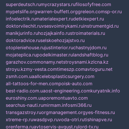
superdeutsch.ru
mycrazystars.ru
filosofyfree.com
mypetslife.org
warren-buffett.org
greleon.com
sp-or.ru
infoelectrik.ru
materialexpert.ru
detkiexpert.ru
doktorvilechit.ru
vsesvoimirykami.ru
instrumentgid.ru
manikjurinfo.ru
hozjajkainfo.ru
stroimaterials.ru
doktoradvice.ru
selskoehozjajstvo.ru
otopleniehouse.ru
justinterior.ru
chastnyjdom.ru
mojateplica.ru
podelkimaster.ru
landshaftblog.ru
garazhov.com
monamy.net
stroysnami.kz
lcna.kz
stroyu.kz
my-vesta.com
timeszp.com
avtoguru.net
zsmh.com.ua
allcelebsplasticsurgery.com
all-tattoos-for-men.com
poisk-auto.com
best-radio.com.ua
ost-engineering.com
kuryatnik.info
euroshiny.com.ua
poremontuavto.com
searchus-nauti.ru
mirmam.info
smi366.ru
transgazstroy.ru
orgmanagement.org
yes-fitness.ru
xtreme-rp.ru
wasdpvp.ru
voda-otri.ru
tishinapve.ru
orenferma.ru
avtoservis-avgust.ru
lord-tv.ru