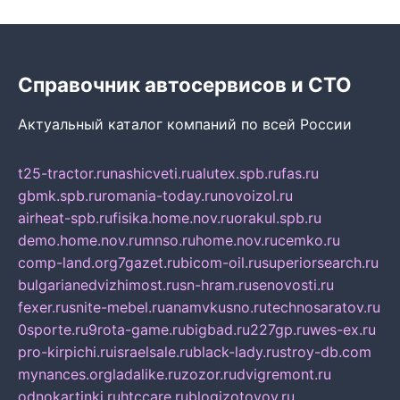
Справочник автосервисов и СТО
Актуальный каталог компаний по всей России
t25-tractor.ru
nashicveti.ru
alutex.spb.ru
fas.ru
gbmk.spb.ru
romania-today.ru
novoizol.ru
airheat-spb.ru
fisika.home.nov.ru
orakul.spb.ru
demo.home.nov.ru
mnso.ru
home.nov.ru
cemko.ru
comp-land.org
7gazet.ru
bicom-oil.ru
superiorsearch.ru
bulgarianedvizhimost.ru
sn-hram.ru
senovosti.ru
fexer.ru
snite-mebel.ru
anamvkusno.ru
technosaratov.ru
0sporte.ru
9rota-game.ru
bigbad.ru
227gp.ru
wes-ex.ru
pro-kirpichi.ru
israelsale.ru
black-lady.ru
stroy-db.com
mynances.org
ladalike.ru
zozor.ru
dvigremont.ru
odnokartinki.ru
htccare.ru
blogizotovoy.ru