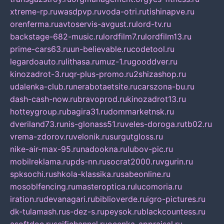
xtreme-rp.ru
wasdpvp.ru
voda-otri.ru
tishinapve.ru
orenferma.ru
avtoservis-avgust.ru
lord-tv.ru
backstage-682-music.ru
lordfilm7.ru
lordfilm13.ru
prime-cars63.ru
un-believable.ru
codetool.ru
legardoauto.ru
lithasa.ru
muz-1.ru
gooddver.ru
kinozadrot-3.ru
qr-plus-promo.ru
2shizashop.ru
udalenka-club.ru
nerabotaetsite.ru
carszona-bu.ru
dash-cash-now.ru
bravoprod.ru
kinozadrot13.ru
hotteygroup.ru
bagira31.ru
dommarketnsk.ru
dveriland73.ru
nis-glonass51.ru
veles-doroga.ru
tb02.ru
vrema-zdorov.ru
velonik.ru
surgutgloss.ru
nike-air-max-95.ru
nadookna.ru
lubov-pic.ru
mobilreklama.ru
pds-nn.ru
socrat2000.ru
vgurin.ru
spksochi.ru
shkola-klassika.ru
sabeonline.ru
mosoblfencing.ru
masteroptica.ru
lucomoria.ru
iration.ru
devanagari.ru
biblioverde.ru
igro-pictures.ru
dk-tulamash.ru
s-dez-s.ru
peysok.ru
blackcountess.ru