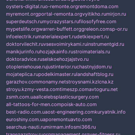
oysters-digital.ru
o-remonte.org
remontdoma.com
myremont.org
portal-remonta.org
vyitikho.ru
mirjon.ru
superdeutsch.ru
mycrazystars.ru
filosofyfree.com
mypetslife.org
warren-buffett.org
greleon.com
sp-or.ru
infoelectrik.ru
materialexpert.ru
detkiexpert.ru
doktorvilechit.ru
vsesvoimirykami.ru
instrumentgid.ru
manikjurinfo.ru
hozjajkainfo.ru
stroimaterials.ru
doktoradvice.ru
selskoehozjajstvo.ru
otopleniehouse.ru
justinterior.ru
chastnyjdom.ru
mojateplica.ru
podelkimaster.ru
landshaftblog.ru
garazhov.com
monamy.net
stroysnami.kz
lcna.kz
stroyu.kz
my-vesta.com
timeszp.com
avtoguru.net
zsmh.com.ua
allcelebsplasticsurgery.com
all-tattoos-for-men.com
poisk-auto.com
best-radio.com.ua
ost-engineering.com
kuryatnik.info
euroshiny.com.ua
poremontuavto.com
searchus-nauti.ru
mirmam.info
smi366.ru
transgazstroy.ru
orgmanagement.org
yes-fitness.ru