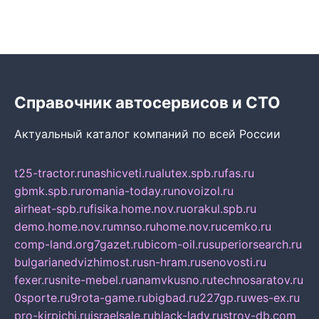
Справочник автосервисов и СТО
Актуальный каталог компаний по всей России
t25-tractor.ru
nashicveti.ru
alutex.spb.ru
fas.ru
gbmk.spb.ru
romania-today.ru
novoizol.ru
airheat-spb.ru
fisika.home.nov.ru
orakul.spb.ru
demo.home.nov.ru
mnso.ru
home.nov.ru
cemko.ru
comp-land.org
7gazet.ru
bicom-oil.ru
superiorsearch.ru
bulgarianedvizhimost.ru
sn-hram.ru
senovosti.ru
fexer.ru
snite-mebel.ru
anamvkusno.ru
technosaratov.ru
0sporte.ru
9rota-game.ru
bigbad.ru
227gp.ru
wes-ex.ru
pro-kirpichi.ru
israelsale.ru
black-lady.ru
stroy-db.com