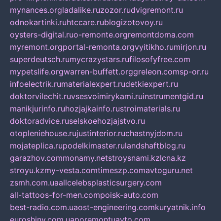
mynances.org
ladalike.ru
zozor.ru
dvigremont.ru
odnokartinki.ru
htccare.ru
blogizotovoy.ru
oysters-digital.ru
o-remonte.org
remontdoma.com
myremont.org
portal-remonta.org
vyitikho.ru
mirjon.ru
superdeutsch.ru
mycrazystars.ru
filosofyfree.com
mypetslife.org
warren-buffett.org
greleon.com
sp-or.ru
infoelectrik.ru
materialexpert.ru
detkiexpert.ru
doktorvilechit.ru
vsesvoimirykami.ru
instrumentgid.ru
manikjurinfo.ru
hozjajkainfo.ru
stroimaterials.ru
doktoradvice.ru
selskoehozjajstvo.ru
otopleniehouse.ru
justinterior.ru
chastnyjdom.ru
mojateplica.ru
podelkimaster.ru
landshaftblog.ru
garazhov.com
monamy.net
stroysnami.kz
lcna.kz
stroyu.kz
my-vesta.com
timeszp.com
avtoguru.net
zsmh.com.ua
allcelebsplasticsurgery.com
all-tattoos-for-men.com
poisk-auto.com
best-radio.com.ua
ost-engineering.com
kuryatnik.info
euroshiny.com.ua
poremontuavto.com