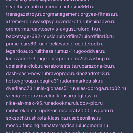
searchus-nauti.ru
mirmam.info
smi366.ru
transgazstroy.ru
orgmanagement.org
yes-fitness.ru
xtreme-rp.ru
wasdpvp.ru
voda-otri.ru
tishinapve.ru
orenferma.ru
avtoservis-avgust.ru
lord-tv.ru
backstage-682-music.ru
lordfilm7.ru
lordfilm13.ru
prime-cars63.ru
un-believable.ru
codetool.ru
legardoauto.ru
lithasa.ru
muz-1.ru
gooddver.ru
kinozadrot-3.ru
qr-plus-promo.ru
2shizashop.ru
udalenka-club.ru
nerabotaetsite.ru
carszona-bu.ru
dash-cash-now.ru
bravoprod.ru
kinozadrot13.ru
hotteygroup.ru
bagira31.ru
dommarketnsk.ru
dveriland73.ru
nis-glonass51.ru
veles-doroga.ru
tb02.ru
vrema-zdorov.ru
velonik.ru
surgutgloss.ru
nike-air-max-95.ru
nadookna.ru
lubov-pic.ru
mobilreklama.ru
pds-nn.ru
socrat2000.ru
vgurin.ru
spksochi.ru
shkola-klassika.ru
sabeonline.ru
mosoblfencing.ru
masteroptica.ru
lucomoria.ru
iration.ru
devanagari.ru
biblioverde.ru
igro-pictures.ru