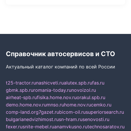
Справочник автосервисов и СТО
Актуальный каталог компаний по всей России
t25-tractor.ru
nashicveti.ru
alutex.spb.ru
fas.ru
gbmk.spb.ru
romania-today.ru
novoizol.ru
airheat-spb.ru
fisika.home.nov.ru
orakul.spb.ru
demo.home.nov.ru
mnso.ru
home.nov.ru
cemko.ru
comp-land.org
7gazet.ru
bicom-oil.ru
superiorsearch.ru
bulgarianedvizhimost.ru
sn-hram.ru
senovosti.ru
fexer.ru
snite-mebel.ru
anamvkusno.ru
technosaratov.ru