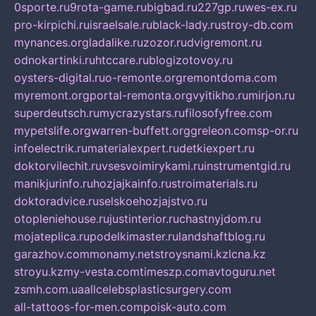
0sporte.ru
9rota-game.ru
bigbad.ru
227gp.ru
wes-ex.ru
pro-kirpichi.ru
israelsale.ru
black-lady.ru
stroy-db.com
mynances.org
ladalike.ru
zozor.ru
dvigremont.ru
odnokartinki.ru
htccare.ru
blogizotovoy.ru
oysters-digital.ru
o-remonte.org
remontdoma.com
myremont.org
portal-remonta.org
vyitikho.ru
mirjon.ru
superdeutsch.ru
mycrazystars.ru
filosofyfree.com
mypetslife.org
warren-buffett.org
greleon.com
sp-or.ru
infoelectrik.ru
materialexpert.ru
detkiexpert.ru
doktorvilechit.ru
vsesvoimirykami.ru
instrumentgid.ru
manikjurinfo.ru
hozjajkainfo.ru
stroimaterials.ru
doktoradvice.ru
selskoehozjajstvo.ru
otopleniehouse.ru
justinterior.ru
chastnyjdom.ru
mojateplica.ru
podelkimaster.ru
landshaftblog.ru
garazhov.com
monamy.net
stroysnami.kz
lcna.kz
stroyu.kz
my-vesta.com
timeszp.com
avtoguru.net
zsmh.com.ua
allcelebsplasticsurgery.com
all-tattoos-for-men.com
poisk-auto.com