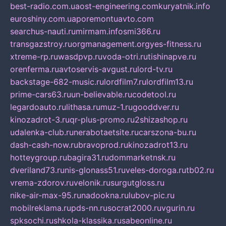
best-radio.com.ua
ost-engineering.com
kuryatnik.info
euroshiny.com.ua
poremontuavto.com
searchus-nauti.ru
mirmam.info
smi366.ru
transgazstroy.ru
orgmanagement.org
yes-fitness.ru
xtreme-rp.ru
wasdpvp.ru
voda-otri.ru
tishinapve.ru
orenferma.ru
avtoservis-avgust.ru
lord-tv.ru
backstage-682-music.ru
lordfilm7.ru
lordfilm13.ru
prime-cars63.ru
un-believable.ru
codetool.ru
legardoauto.ru
lithasa.ru
muz-1.ru
gooddver.ru
kinozadrot-3.ru
qr-plus-promo.ru
2shizashop.ru
udalenka-club.ru
nerabotaetsite.ru
carszona-bu.ru
dash-cash-now.ru
bravoprod.ru
kinozadrot13.ru
hotteygroup.ru
bagira31.ru
dommarketnsk.ru
dveriland73.ru
nis-glonass51.ru
veles-doroga.ru
tb02.ru
vrema-zdorov.ru
velonik.ru
surgutgloss.ru
nike-air-max-95.ru
nadookna.ru
lubov-pic.ru
mobilreklama.ru
pds-nn.ru
socrat2000.ru
vgurin.ru
spksochi.ru
shkola-klassika.ru
sabeonline.ru