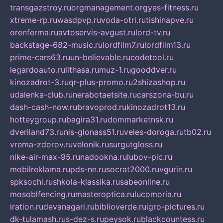
transgazstroy.ru
orgmanagement.org
yes-fitness.ru
xtreme-rp.ru
wasdpvp.ru
voda-otri.ru
tishinapve.ru
orenferma.ru
avtoservis-avgust.ru
lord-tv.ru
backstage-682-music.ru
lordfilm7.ru
lordfilm13.ru
prime-cars63.ru
un-believable.ru
codetool.ru
legardoauto.ru
lithasa.ru
muz-1.ru
gooddver.ru
kinozadrot-3.ru
qr-plus-promo.ru
2shizashop.ru
udalenka-club.ru
nerabotaetsite.ru
carszona-bu.ru
dash-cash-now.ru
bravoprod.ru
kinozadrot13.ru
hotteygroup.ru
bagira31.ru
dommarketnsk.ru
dveriland73.ru
nis-glonass51.ru
veles-doroga.ru
tb02.ru
vrema-zdorov.ru
velonik.ru
surgutgloss.ru
nike-air-max-95.ru
nadookna.ru
lubov-pic.ru
mobilreklama.ru
pds-nn.ru
socrat2000.ru
vgurin.ru
spksochi.ru
shkola-klassika.ru
sabeonline.ru
mosoblfencing.ru
masteroptica.ru
lucomoria.ru
iration.ru
devanagari.ru
biblioverde.ru
igro-pictures.ru
dk-tulamash.ru
s-dez-s.ru
peysok.ru
blackcountess.ru