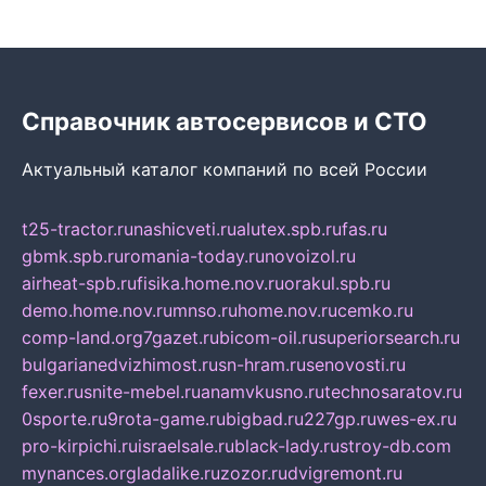
Справочник автосервисов и СТО
Актуальный каталог компаний по всей России
t25-tractor.ru
nashicveti.ru
alutex.spb.ru
fas.ru
gbmk.spb.ru
romania-today.ru
novoizol.ru
airheat-spb.ru
fisika.home.nov.ru
orakul.spb.ru
demo.home.nov.ru
mnso.ru
home.nov.ru
cemko.ru
comp-land.org
7gazet.ru
bicom-oil.ru
superiorsearch.ru
bulgarianedvizhimost.ru
sn-hram.ru
senovosti.ru
fexer.ru
snite-mebel.ru
anamvkusno.ru
technosaratov.ru
0sporte.ru
9rota-game.ru
bigbad.ru
227gp.ru
wes-ex.ru
pro-kirpichi.ru
israelsale.ru
black-lady.ru
stroy-db.com
mynances.org
ladalike.ru
zozor.ru
dvigremont.ru