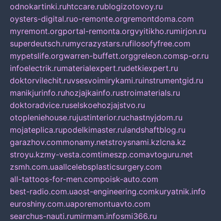
odnokartinki.ru
htccare.ru
blogizotovoy.ru
oysters-digital.ru
o-remonte.org
remontdoma.com
myremont.org
portal-remonta.org
vyitikho.ru
mirjon.ru
superdeutsch.ru
mycrazystars.ru
filosofyfree.com
mypetslife.org
warren-buffett.org
greleon.com
sp-or.ru
infoelectrik.ru
materialexpert.ru
detkiexpert.ru
doktorvilechit.ru
vsesvoimirykami.ru
instrumentgid.ru
manikjurinfo.ru
hozjajkainfo.ru
stroimaterials.ru
doktoradvice.ru
selskoehozjajstvo.ru
otopleniehouse.ru
justinterior.ru
chastnyjdom.ru
mojateplica.ru
podelkimaster.ru
landshaftblog.ru
garazhov.com
monamy.net
stroysnami.kz
lcna.kz
stroyu.kz
my-vesta.com
timeszp.com
avtoguru.net
zsmh.com.ua
allcelebsplasticsurgery.com
all-tattoos-for-men.com
poisk-auto.com
best-radio.com.ua
ost-engineering.com
kuryatnik.info
euroshiny.com.ua
poremontuavto.com
searchus-nauti.ru
mirmam.info
smi366.ru