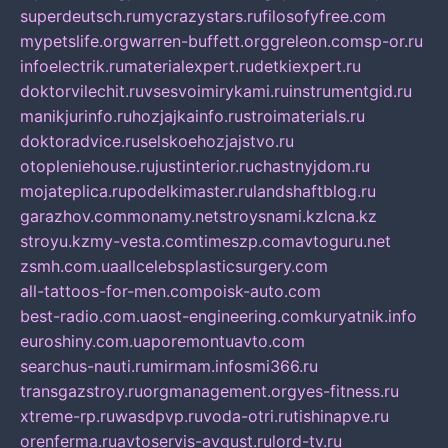
superdeutsch.ru
mycrazystars.ru
filosofyfree.com
mypetslife.org
warren-buffett.org
greleon.com
sp-or.ru
infoelectrik.ru
materialexpert.ru
detkiexpert.ru
doktorvilechit.ru
vsesvoimirykami.ru
instrumentgid.ru
manikjurinfo.ru
hozjajkainfo.ru
stroimaterials.ru
doktoradvice.ru
selskoehozjajstvo.ru
otopleniehouse.ru
justinterior.ru
chastnyjdom.ru
mojateplica.ru
podelkimaster.ru
landshaftblog.ru
garazhov.com
monamy.net
stroysnami.kz
lcna.kz
stroyu.kz
my-vesta.com
timeszp.com
avtoguru.net
zsmh.com.ua
allcelebsplasticsurgery.com
all-tattoos-for-men.com
poisk-auto.com
best-radio.com.ua
ost-engineering.com
kuryatnik.info
euroshiny.com.ua
poremontuavto.com
searchus-nauti.ru
mirmam.info
smi366.ru
transgazstroy.ru
orgmanagement.org
yes-fitness.ru
xtreme-rp.ru
wasdpvp.ru
voda-otri.ru
tishinapve.ru
orenferma.ru
avtoservis-avgust.ru
lord-tv.ru