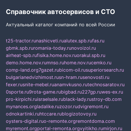
Справочник автосервисов и СТО
Актуальный каталог компаний по всей России
t25-tractor.ru
nashicveti.ru
alutex.spb.ru
fas.ru
gbmk.spb.ru
romania-today.ru
novoizol.ru
airheat-spb.ru
fisika.home.nov.ru
orakul.spb.ru
demo.home.nov.ru
mnso.ru
home.nov.ru
cemko.ru
comp-land.org
7gazet.ru
bicom-oil.ru
superiorsearch.ru
bulgarianedvizhimost.ru
sn-hram.ru
senovosti.ru
fexer.ru
snite-mebel.ru
anamvkusno.ru
technosaratov.ru
0sporte.ru
9rota-game.ru
bigbad.ru
227gp.ru
wes-ex.ru
pro-kirpichi.ru
israelsale.ru
black-lady.ru
stroy-db.com
mynances.org
ladalike.ru
zozor.ru
dvigremont.ru
odnokartinki.ru
htccare.ru
blogizotovoy.ru
oysters-digital.ru
o-remonte.org
remontdoma.com
myremont.org
portal-remonta.org
vyitikho.ru
mirjon.ru