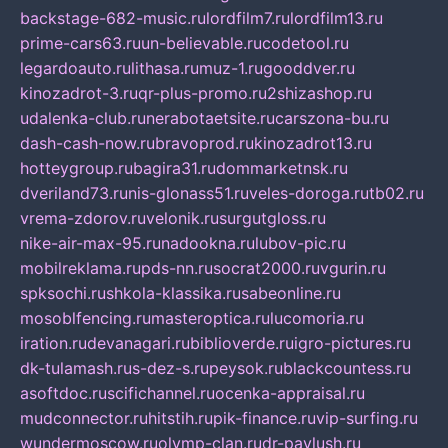
backstage-682-music.ru
lordfilm7.ru
lordfilm13.ru
prime-cars63.ru
un-believable.ru
codetool.ru
legardoauto.ru
lithasa.ru
muz-1.ru
gooddver.ru
kinozadrot-3.ru
qr-plus-promo.ru
2shizashop.ru
udalenka-club.ru
nerabotaetsite.ru
carszona-bu.ru
dash-cash-now.ru
bravoprod.ru
kinozadrot13.ru
hotteygroup.ru
bagira31.ru
dommarketnsk.ru
dveriland73.ru
nis-glonass51.ru
veles-doroga.ru
tb02.ru
vrema-zdorov.ru
velonik.ru
surgutgloss.ru
nike-air-max-95.ru
nadookna.ru
lubov-pic.ru
mobilreklama.ru
pds-nn.ru
socrat2000.ru
vgurin.ru
spksochi.ru
shkola-klassika.ru
sabeonline.ru
mosoblfencing.ru
masteroptica.ru
lucomoria.ru
iration.ru
devanagari.ru
biblioverde.ru
igro-pictures.ru
dk-tulamash.ru
s-dez-s.ru
peysok.ru
blackcountess.ru
asoftdoc.ru
scifichannel.ru
ocenka-appraisal.ru
mudconnector.ru
hitstih.ru
pik-finance.ru
vip-surfing.ru
wundermoscow.ru
olymp-clan.ru
dr-pavlush.ru