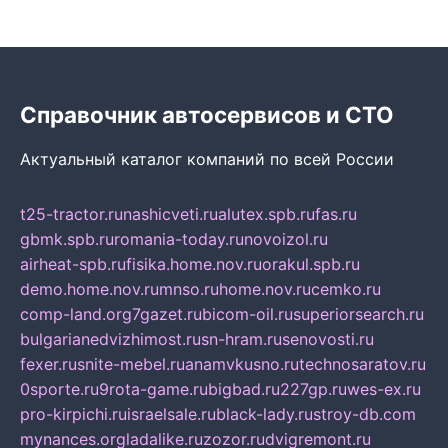
Справочник автосервисов и СТО
Актуальный каталог компаний по всей России
t25-tractor.ru
nashicveti.ru
alutex.spb.ru
fas.ru
gbmk.spb.ru
romania-today.ru
novoizol.ru
airheat-spb.ru
fisika.home.nov.ru
orakul.spb.ru
demo.home.nov.ru
mnso.ru
home.nov.ru
cemko.ru
comp-land.org
7gazet.ru
bicom-oil.ru
superiorsearch.ru
bulgarianedvizhimost.ru
sn-hram.ru
senovosti.ru
fexer.ru
snite-mebel.ru
anamvkusno.ru
technosaratov.ru
0sporte.ru
9rota-game.ru
bigbad.ru
227gp.ru
wes-ex.ru
pro-kirpichi.ru
israelsale.ru
black-lady.ru
stroy-db.com
mynances.org
ladalike.ru
zozor.ru
dvigremont.ru