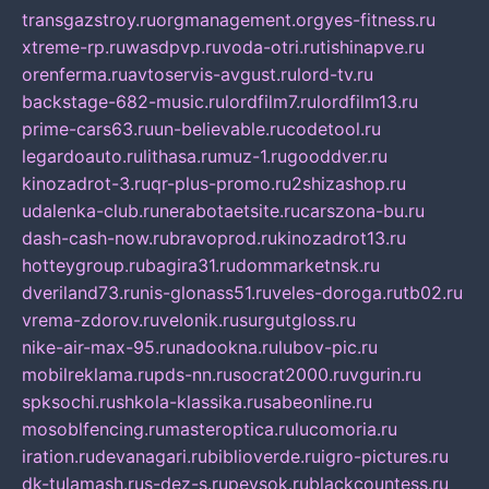
transgazstroy.ru
orgmanagement.org
yes-fitness.ru
xtreme-rp.ru
wasdpvp.ru
voda-otri.ru
tishinapve.ru
orenferma.ru
avtoservis-avgust.ru
lord-tv.ru
backstage-682-music.ru
lordfilm7.ru
lordfilm13.ru
prime-cars63.ru
un-believable.ru
codetool.ru
legardoauto.ru
lithasa.ru
muz-1.ru
gooddver.ru
kinozadrot-3.ru
qr-plus-promo.ru
2shizashop.ru
udalenka-club.ru
nerabotaetsite.ru
carszona-bu.ru
dash-cash-now.ru
bravoprod.ru
kinozadrot13.ru
hotteygroup.ru
bagira31.ru
dommarketnsk.ru
dveriland73.ru
nis-glonass51.ru
veles-doroga.ru
tb02.ru
vrema-zdorov.ru
velonik.ru
surgutgloss.ru
nike-air-max-95.ru
nadookna.ru
lubov-pic.ru
mobilreklama.ru
pds-nn.ru
socrat2000.ru
vgurin.ru
spksochi.ru
shkola-klassika.ru
sabeonline.ru
mosoblfencing.ru
masteroptica.ru
lucomoria.ru
iration.ru
devanagari.ru
biblioverde.ru
igro-pictures.ru
dk-tulamash.ru
s-dez-s.ru
peysok.ru
blackcountess.ru