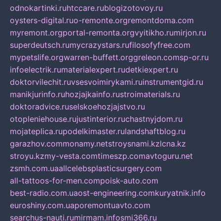
odnokartinki.ru
htccare.ru
blogizotovoy.ru
oysters-digital.ru
o-remonte.org
remontdoma.com
myremont.org
portal-remonta.org
vyitikho.ru
mirjon.ru
superdeutsch.ru
mycrazystars.ru
filosofyfree.com
mypetslife.org
warren-buffett.org
greleon.com
sp-or.ru
infoelectrik.ru
materialexpert.ru
detkiexpert.ru
doktorvilechit.ru
vsesvoimirykami.ru
instrumentgid.ru
manikjurinfo.ru
hozjajkainfo.ru
stroimaterials.ru
doktoradvice.ru
selskoehozjajstvo.ru
otopleniehouse.ru
justinterior.ru
chastnyjdom.ru
mojateplica.ru
podelkimaster.ru
landshaftblog.ru
garazhov.com
monamy.net
stroysnami.kz
lcna.kz
stroyu.kz
my-vesta.com
timeszp.com
avtoguru.net
zsmh.com.ua
allcelebsplasticsurgery.com
all-tattoos-for-men.com
poisk-auto.com
best-radio.com.ua
ost-engineering.com
kuryatnik.info
euroshiny.com.ua
poremontuavto.com
searchus-nauti.ru
mirmam.info
smi366.ru