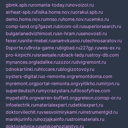
gbmk.spb.ru
romania-today.ru
novoizol.ru
airheat-spb.ru
fisika.home.nov.ru
orakul.spb.ru
demo.home.nov.ru
mnso.ru
home.nov.ru
cemko.ru
comp-land.org
7gazet.ru
bicom-oil.ru
superiorsearch.ru
bulgarianedvizhimost.ru
sn-hram.ru
senovosti.ru
fexer.ru
snite-mebel.ru
anamvkusno.ru
technosaratov.ru
0sporte.ru
9rota-game.ru
bigbad.ru
227gp.ru
wes-ex.ru
pro-kirpichi.ru
israelsale.ru
black-lady.ru
stroy-db.com
mynances.org
ladalike.ru
zozor.ru
dvigremont.ru
odnokartinki.ru
htccare.ru
blogizotovoy.ru
oysters-digital.ru
o-remonte.org
remontdoma.com
myremont.org
portal-remonta.org
vyitikho.ru
mirjon.ru
superdeutsch.ru
mycrazystars.ru
filosofyfree.com
mypetslife.org
warren-buffett.org
greleon.com
sp-or.ru
infoelectrik.ru
materialexpert.ru
detkiexpert.ru
doktorvilechit.ru
vsesvoimirykami.ru
instrumentgid.ru
manikjurinfo.ru
hozjajkainfo.ru
stroimaterials.ru
doktoradvice.ru
selskoehozjajstvo.ru