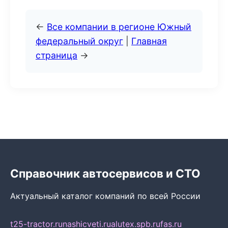
←
Все компании в регионе Южный
федеральный округ
|
Главная
страница
→
Справочник автосервисов и СТО
Актуальный каталог компаний по всей России
t25-tractor.ru
nashicveti.ru
alutex.spb.ru
fas.ru