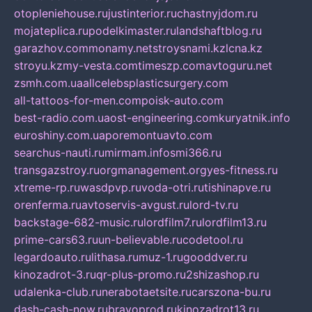
otopleniehouse.ru
justinterior.ru
chastnyjdom.ru
mojateplica.ru
podelkimaster.ru
landshaftblog.ru
garazhov.com
monamy.net
stroysnami.kz
lcna.kz
stroyu.kz
my-vesta.com
timeszp.com
avtoguru.net
zsmh.com.ua
allcelebsplasticsurgery.com
all-tattoos-for-men.com
poisk-auto.com
best-radio.com.ua
ost-engineering.com
kuryatnik.info
euroshiny.com.ua
poremontuavto.com
searchus-nauti.ru
mirmam.info
smi366.ru
transgazstroy.ru
orgmanagement.org
yes-fitness.ru
xtreme-rp.ru
wasdpvp.ru
voda-otri.ru
tishinapve.ru
orenferma.ru
avtoservis-avgust.ru
lord-tv.ru
backstage-682-music.ru
lordfilm7.ru
lordfilm13.ru
prime-cars63.ru
un-believable.ru
codetool.ru
legardoauto.ru
lithasa.ru
muz-1.ru
gooddver.ru
kinozadrot-3.ru
qr-plus-promo.ru
2shizashop.ru
udalenka-club.ru
nerabotaetsite.ru
carszona-bu.ru
dash-cash-now.ru
bravoprod.ru
kinozadrot13.ru