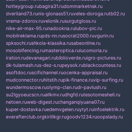
hotteygroup.ru
bagira31.ru
dommarketnsk.ru
dveriland73.ru
nis-glonass51.ru
veles-doroga.ru
tb02.ru
vrema-zdorov.ru
velonik.ru
surgutgloss.ru
nike-air-max-95.ru
nadookna.ru
lubov-pic.ru
mobilreklama.ru
pds-nn.ru
socrat2000.ru
vgurin.ru
spksochi.ru
shkola-klassika.ru
sabeonline.ru
mosoblfencing.ru
masteroptica.ru
lucomoria.ru
iration.ru
devanagari.ru
biblioverde.ru
igro-pictures.ru
dk-tulamash.ru
s-dez-s.ru
peysok.ru
blackcountess.ru
asoftdoc.ru
scifichannel.ru
ocenka-appraisal.ru
mudconnector.ru
hitstih.ru
pik-finance.ru
vip-surfing.ru
wundermoscow.ru
olymp-clan.ru
dr-pavlush.ru
su2lgyoeucscn.ru
allkmv.ru
dhgfd.ru
tesotomeshell.ru
netoen.ru
web-digest.ru
changanqiyuana07.ru
kuper-dostavka.ru
edemvgelen.ru
ytyt.ru
infoelektrik.ru
everafterclub.org
kirillkgr.ru
goodv1234.ru
oopslady.ru