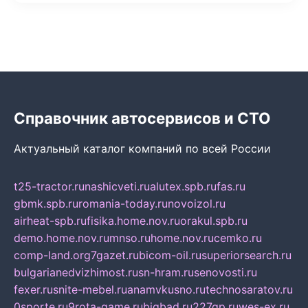
Справочник автосервисов и СТО
Актуальный каталог компаний по всей России
t25-tractor.ru
nashicveti.ru
alutex.spb.ru
fas.ru
gbmk.spb.ru
romania-today.ru
novoizol.ru
airheat-spb.ru
fisika.home.nov.ru
orakul.spb.ru
demo.home.nov.ru
mnso.ru
home.nov.ru
cemko.ru
comp-land.org
7gazet.ru
bicom-oil.ru
superiorsearch.ru
bulgarianedvizhimost.ru
sn-hram.ru
senovosti.ru
fexer.ru
snite-mebel.ru
anamvkusno.ru
technosaratov.ru
0sporte.ru
9rota-game.ru
bigbad.ru
227gp.ru
wes-ex.ru