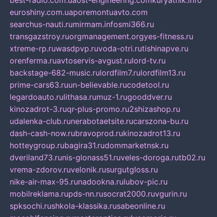
best-radio.com.ua
ost-engineering.com
kuryatnik.info
euroshiny.com.ua
poremontuavto.com
searchus-nauti.ru
mirmam.info
smi366.ru
transgazstroy.ru
orgmanagement.org
yes-fitness.ru
xtreme-rp.ru
wasdpvp.ru
voda-otri.ru
tishinapve.ru
orenferma.ru
avtoservis-avgust.ru
lord-tv.ru
backstage-682-music.ru
lordfilm7.ru
lordfilm13.ru
prime-cars63.ru
un-believable.ru
codetool.ru
legardoauto.ru
lithasa.ru
muz-1.ru
gooddver.ru
kinozadrot-3.ru
qr-plus-promo.ru
2shizashop.ru
udalenka-club.ru
nerabotaetsite.ru
carszona-bu.ru
dash-cash-now.ru
bravoprod.ru
kinozadrot13.ru
hotteygroup.ru
bagira31.ru
dommarketnsk.ru
dveriland73.ru
nis-glonass51.ru
veles-doroga.ru
tb02.ru
vrema-zdorov.ru
velonik.ru
surgutgloss.ru
nike-air-max-95.ru
nadookna.ru
lubov-pic.ru
mobilreklama.ru
pds-nn.ru
socrat2000.ru
vgurin.ru
spksochi.ru
shkola-klassika.ru
sabeonline.ru