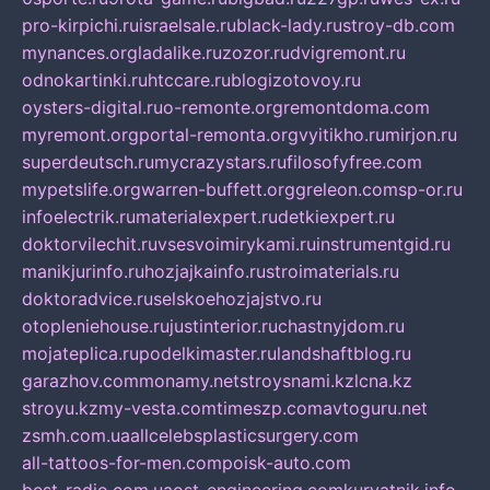
pro-kirpichi.ru
israelsale.ru
black-lady.ru
stroy-db.com
mynances.org
ladalike.ru
zozor.ru
dvigremont.ru
odnokartinki.ru
htccare.ru
blogizotovoy.ru
oysters-digital.ru
o-remonte.org
remontdoma.com
myremont.org
portal-remonta.org
vyitikho.ru
mirjon.ru
superdeutsch.ru
mycrazystars.ru
filosofyfree.com
mypetslife.org
warren-buffett.org
greleon.com
sp-or.ru
infoelectrik.ru
materialexpert.ru
detkiexpert.ru
doktorvilechit.ru
vsesvoimirykami.ru
instrumentgid.ru
manikjurinfo.ru
hozjajkainfo.ru
stroimaterials.ru
doktoradvice.ru
selskoehozjajstvo.ru
otopleniehouse.ru
justinterior.ru
chastnyjdom.ru
mojateplica.ru
podelkimaster.ru
landshaftblog.ru
garazhov.com
monamy.net
stroysnami.kz
lcna.kz
stroyu.kz
my-vesta.com
timeszp.com
avtoguru.net
zsmh.com.ua
allcelebsplasticsurgery.com
all-tattoos-for-men.com
poisk-auto.com