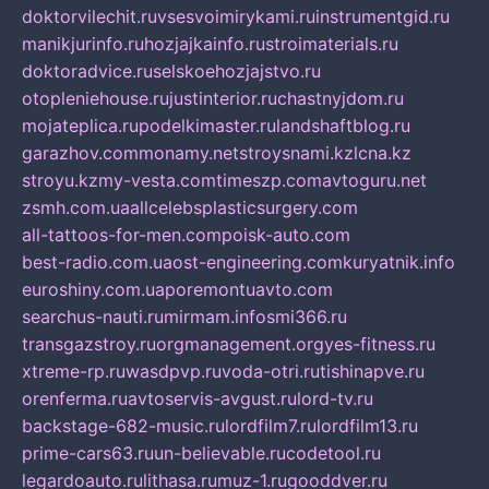
doktorvilechit.ru
vsesvoimirykami.ru
instrumentgid.ru
manikjurinfo.ru
hozjajkainfo.ru
stroimaterials.ru
doktoradvice.ru
selskoehozjajstvo.ru
otopleniehouse.ru
justinterior.ru
chastnyjdom.ru
mojateplica.ru
podelkimaster.ru
landshaftblog.ru
garazhov.com
monamy.net
stroysnami.kz
lcna.kz
stroyu.kz
my-vesta.com
timeszp.com
avtoguru.net
zsmh.com.ua
allcelebsplasticsurgery.com
all-tattoos-for-men.com
poisk-auto.com
best-radio.com.ua
ost-engineering.com
kuryatnik.info
euroshiny.com.ua
poremontuavto.com
searchus-nauti.ru
mirmam.info
smi366.ru
transgazstroy.ru
orgmanagement.org
yes-fitness.ru
xtreme-rp.ru
wasdpvp.ru
voda-otri.ru
tishinapve.ru
orenferma.ru
avtoservis-avgust.ru
lord-tv.ru
backstage-682-music.ru
lordfilm7.ru
lordfilm13.ru
prime-cars63.ru
un-believable.ru
codetool.ru
legardoauto.ru
lithasa.ru
muz-1.ru
gooddver.ru