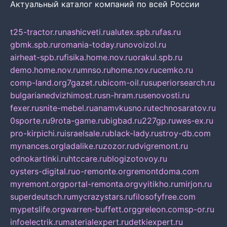
Актуальный каталог компаний по всей России
t25-tractor.ru
nashicveti.ru
alutex.spb.ru
fas.ru
gbmk.spb.ru
romania-today.ru
novoizol.ru
airheat-spb.ru
fisika.home.nov.ru
orakul.spb.ru
demo.home.nov.ru
mnso.ru
home.nov.ru
cemko.ru
comp-land.org
7gazet.ru
bicom-oil.ru
superiorsearch.ru
bulgarianedvizhimost.ru
sn-hram.ru
senovosti.ru
fexer.ru
snite-mebel.ru
anamvkusno.ru
technosaratov.ru
0sporte.ru
9rota-game.ru
bigbad.ru
227gp.ru
wes-ex.ru
pro-kirpichi.ru
israelsale.ru
black-lady.ru
stroy-db.com
mynances.org
ladalike.ru
zozor.ru
dvigremont.ru
odnokartinki.ru
htccare.ru
blogizotovoy.ru
oysters-digital.ru
o-remonte.org
remontdoma.com
myremont.org
portal-remonta.org
vyitikho.ru
mirjon.ru
superdeutsch.ru
mycrazystars.ru
filosofyfree.com
mypetslife.org
warren-buffett.org
greleon.com
sp-or.ru
infoelectrik.ru
materialexpert.ru
detkiexpert.ru