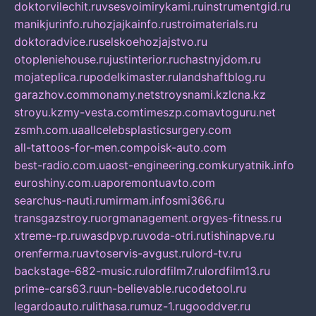
doktorvilechit.ru
vsesvoimirykami.ru
instrumentgid.ru
manikjurinfo.ru
hozjajkainfo.ru
stroimaterials.ru
doktoradvice.ru
selskoehozjajstvo.ru
otopleniehouse.ru
justinterior.ru
chastnyjdom.ru
mojateplica.ru
podelkimaster.ru
landshaftblog.ru
garazhov.com
monamy.net
stroysnami.kz
lcna.kz
stroyu.kz
my-vesta.com
timeszp.com
avtoguru.net
zsmh.com.ua
allcelebsplasticsurgery.com
all-tattoos-for-men.com
poisk-auto.com
best-radio.com.ua
ost-engineering.com
kuryatnik.info
euroshiny.com.ua
poremontuavto.com
searchus-nauti.ru
mirmam.info
smi366.ru
transgazstroy.ru
orgmanagement.org
yes-fitness.ru
xtreme-rp.ru
wasdpvp.ru
voda-otri.ru
tishinapve.ru
orenferma.ru
avtoservis-avgust.ru
lord-tv.ru
backstage-682-music.ru
lordfilm7.ru
lordfilm13.ru
prime-cars63.ru
un-believable.ru
codetool.ru
legardoauto.ru
lithasa.ru
muz-1.ru
gooddver.ru