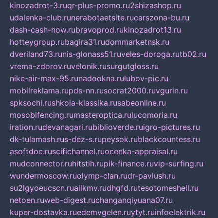
kinozadrot-3.ru
qr-plus-promo.ru
2shizashop.ru
udalenka-club.ru
nerabotaetsite.ru
carszona-bu.ru
dash-cash-now.ru
bravoprod.ru
kinozadrot13.ru
hotteygroup.ru
bagira31.ru
dommarketnsk.ru
dveriland73.ru
nis-glonass51.ru
veles-doroga.ru
tb02.ru
vrema-zdorov.ru
velonik.ru
surgutgloss.ru
nike-air-max-95.ru
nadookna.ru
lubov-pic.ru
mobilreklama.ru
pds-nn.ru
socrat2000.ru
vgurin.ru
spksochi.ru
shkola-klassika.ru
sabeonline.ru
mosoblfencing.ru
masteroptica.ru
lucomoria.ru
iration.ru
devanagari.ru
biblioverde.ru
igro-pictures.ru
dk-tulamash.ru
s-dez-s.ru
peysok.ru
blackcountess.ru
asoftdoc.ru
scifichannel.ru
ocenka-appraisal.ru
mudconnector.ru
hitstih.ru
pik-finance.ru
vip-surfing.ru
wundermoscow.ru
olymp-clan.ru
dr-pavlush.ru
su2lgyoeucscn.ru
allkmv.ru
dhgfd.ru
tesotomeshell.ru
netoen.ru
web-digest.ru
changanqiyuana07.ru
kuper-dostavka.ru
edemvgelen.ru
ytyt.ru
infoelektrik.ru