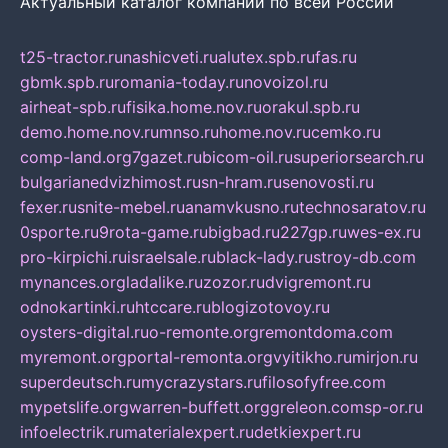
Актуальный каталог компаний по всей России
t25-tractor.ru
nashicveti.ru
alutex.spb.ru
fas.ru
gbmk.spb.ru
romania-today.ru
novoizol.ru
airheat-spb.ru
fisika.home.nov.ru
orakul.spb.ru
demo.home.nov.ru
mnso.ru
home.nov.ru
cemko.ru
comp-land.org
7gazet.ru
bicom-oil.ru
superiorsearch.ru
bulgarianedvizhimost.ru
sn-hram.ru
senovosti.ru
fexer.ru
snite-mebel.ru
anamvkusno.ru
technosaratov.ru
0sporte.ru
9rota-game.ru
bigbad.ru
227gp.ru
wes-ex.ru
pro-kirpichi.ru
israelsale.ru
black-lady.ru
stroy-db.com
mynances.org
ladalike.ru
zozor.ru
dvigremont.ru
odnokartinki.ru
htccare.ru
blogizotovoy.ru
oysters-digital.ru
o-remonte.org
remontdoma.com
myremont.org
portal-remonta.org
vyitikho.ru
mirjon.ru
superdeutsch.ru
mycrazystars.ru
filosofyfree.com
mypetslife.org
warren-buffett.org
greleon.com
sp-or.ru
infoelectrik.ru
materialexpert.ru
detkiexpert.ru