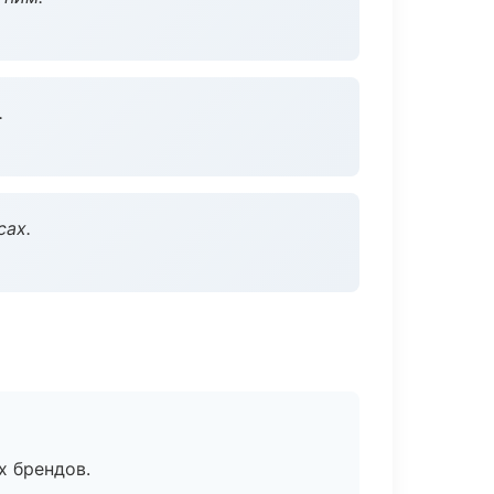
.
сах.
х брендов.