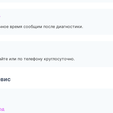
?
очное время сообщим после диагностики.
айте или по телефону круглосуточно.
рвис
од