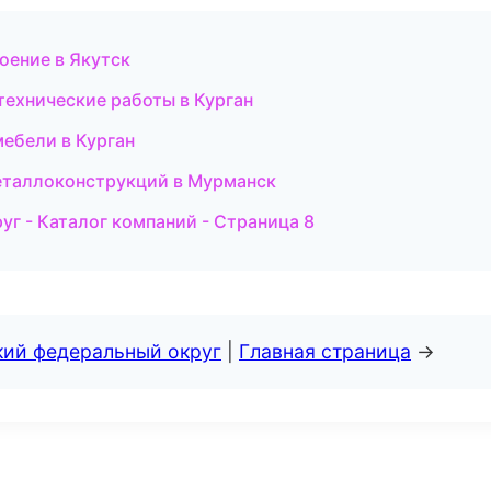
оение в Якутск
технические работы в Курган
ебели в Курган
еталлоконструкций в Мурманск
г - Каталог компаний - Страница 8
кий федеральный округ
|
Главная страница
→