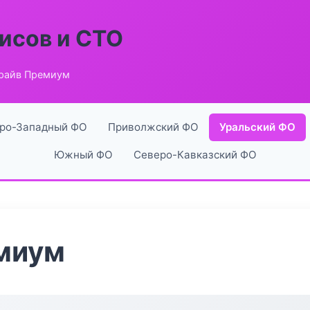
исов и СТО
райв Премиум
ро-Западный ФО
Приволжский ФО
Уральский ФО
Южный ФО
Северо-Кавказский ФО
миум