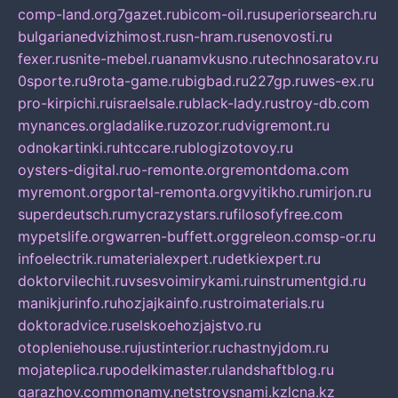
comp-land.org
7gazet.ru
bicom-oil.ru
superiorsearch.ru
bulgarianedvizhimost.ru
sn-hram.ru
senovosti.ru
fexer.ru
snite-mebel.ru
anamvkusno.ru
technosaratov.ru
0sporte.ru
9rota-game.ru
bigbad.ru
227gp.ru
wes-ex.ru
pro-kirpichi.ru
israelsale.ru
black-lady.ru
stroy-db.com
mynances.org
ladalike.ru
zozor.ru
dvigremont.ru
odnokartinki.ru
htccare.ru
blogizotovoy.ru
oysters-digital.ru
o-remonte.org
remontdoma.com
myremont.org
portal-remonta.org
vyitikho.ru
mirjon.ru
superdeutsch.ru
mycrazystars.ru
filosofyfree.com
mypetslife.org
warren-buffett.org
greleon.com
sp-or.ru
infoelectrik.ru
materialexpert.ru
detkiexpert.ru
doktorvilechit.ru
vsesvoimirykami.ru
instrumentgid.ru
manikjurinfo.ru
hozjajkainfo.ru
stroimaterials.ru
doktoradvice.ru
selskoehozjajstvo.ru
otopleniehouse.ru
justinterior.ru
chastnyjdom.ru
mojateplica.ru
podelkimaster.ru
landshaftblog.ru
garazhov.com
monamy.net
stroysnami.kz
lcna.kz