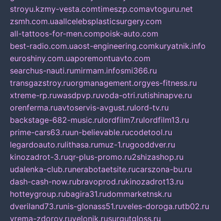
stroyu.kz
my-vesta.com
timeszp.com
avtoguru.net
zsmh.com.ua
allcelebsplasticsurgery.com
all-tattoos-for-men.com
poisk-auto.com
best-radio.com.ua
ost-engineering.com
kuryatnik.info
euroshiny.com.ua
poremontuavto.com
searchus-nauti.ru
mirmam.info
smi366.ru
transgazstroy.ru
orgmanagement.org
yes-fitness.ru
xtreme-rp.ru
wasdpvp.ru
voda-otri.ru
tishinapve.ru
orenferma.ru
avtoservis-avgust.ru
lord-tv.ru
backstage-682-music.ru
lordfilm7.ru
lordfilm13.ru
prime-cars63.ru
un-believable.ru
codetool.ru
legardoauto.ru
lithasa.ru
muz-1.ru
gooddver.ru
kinozadrot-3.ru
qr-plus-promo.ru
2shizashop.ru
udalenka-club.ru
nerabotaetsite.ru
carszona-bu.ru
dash-cash-now.ru
bravoprod.ru
kinozadrot13.ru
hotteygroup.ru
bagira31.ru
dommarketnsk.ru
dveriland73.ru
nis-glonass51.ru
veles-doroga.ru
tb02.ru
vrema-zdorov.ru
velonik.ru
surgutgloss.ru