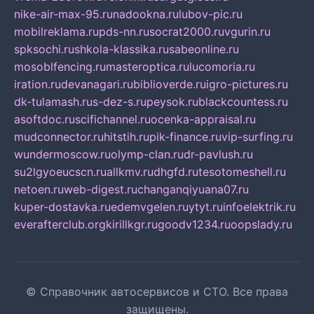
nike-air-max-95.ru
nadookna.ru
lubov-pic.ru
mobilreklama.ru
pds-nn.ru
socrat2000.ru
vgurin.ru
spksochi.ru
shkola-klassika.ru
sabeonline.ru
mosoblfencing.ru
masteroptica.ru
lucomoria.ru
iration.ru
devanagari.ru
biblioverde.ru
igro-pictures.ru
dk-tulamash.ru
s-dez-s.ru
peysok.ru
blackcountess.ru
asoftdoc.ru
scifichannel.ru
ocenka-appraisal.ru
mudconnector.ru
hitstih.ru
pik-finance.ru
vip-surfing.ru
wundermoscow.ru
olymp-clan.ru
dr-pavlush.ru
su2lgyoeucscn.ru
allkmv.ru
dhgfd.ru
tesotomeshell.ru
netoen.ru
web-digest.ru
changanqiyuana07.ru
kuper-dostavka.ru
edemvgelen.ru
ytyt.ru
infoelektrik.ru
everafterclub.org
kirillkgr.ru
goodv1234.ru
oopslady.ru
© Справочник автосервисов и СТО. Все права
защищены.