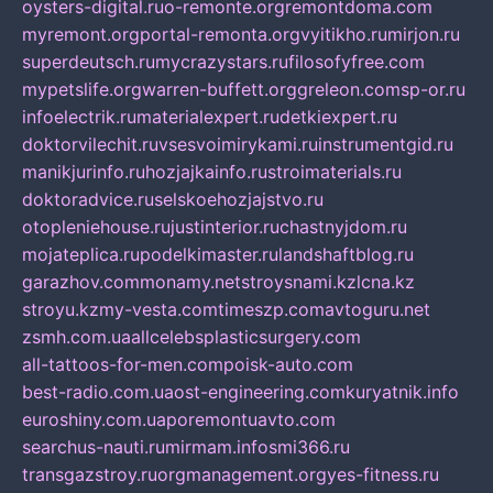
oysters-digital.ru
o-remonte.org
remontdoma.com
myremont.org
portal-remonta.org
vyitikho.ru
mirjon.ru
superdeutsch.ru
mycrazystars.ru
filosofyfree.com
mypetslife.org
warren-buffett.org
greleon.com
sp-or.ru
infoelectrik.ru
materialexpert.ru
detkiexpert.ru
doktorvilechit.ru
vsesvoimirykami.ru
instrumentgid.ru
manikjurinfo.ru
hozjajkainfo.ru
stroimaterials.ru
doktoradvice.ru
selskoehozjajstvo.ru
otopleniehouse.ru
justinterior.ru
chastnyjdom.ru
mojateplica.ru
podelkimaster.ru
landshaftblog.ru
garazhov.com
monamy.net
stroysnami.kz
lcna.kz
stroyu.kz
my-vesta.com
timeszp.com
avtoguru.net
zsmh.com.ua
allcelebsplasticsurgery.com
all-tattoos-for-men.com
poisk-auto.com
best-radio.com.ua
ost-engineering.com
kuryatnik.info
euroshiny.com.ua
poremontuavto.com
searchus-nauti.ru
mirmam.info
smi366.ru
transgazstroy.ru
orgmanagement.org
yes-fitness.ru