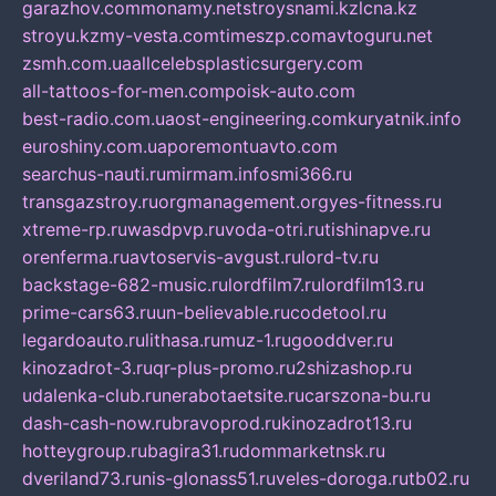
garazhov.com
monamy.net
stroysnami.kz
lcna.kz
stroyu.kz
my-vesta.com
timeszp.com
avtoguru.net
zsmh.com.ua
allcelebsplasticsurgery.com
all-tattoos-for-men.com
poisk-auto.com
best-radio.com.ua
ost-engineering.com
kuryatnik.info
euroshiny.com.ua
poremontuavto.com
searchus-nauti.ru
mirmam.info
smi366.ru
transgazstroy.ru
orgmanagement.org
yes-fitness.ru
xtreme-rp.ru
wasdpvp.ru
voda-otri.ru
tishinapve.ru
orenferma.ru
avtoservis-avgust.ru
lord-tv.ru
backstage-682-music.ru
lordfilm7.ru
lordfilm13.ru
prime-cars63.ru
un-believable.ru
codetool.ru
legardoauto.ru
lithasa.ru
muz-1.ru
gooddver.ru
kinozadrot-3.ru
qr-plus-promo.ru
2shizashop.ru
udalenka-club.ru
nerabotaetsite.ru
carszona-bu.ru
dash-cash-now.ru
bravoprod.ru
kinozadrot13.ru
hotteygroup.ru
bagira31.ru
dommarketnsk.ru
dveriland73.ru
nis-glonass51.ru
veles-doroga.ru
tb02.ru