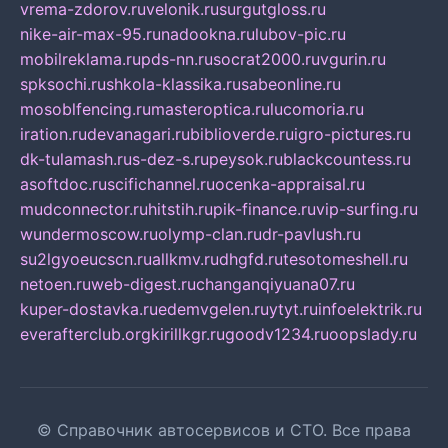
vrema-zdorov.ru
velonik.ru
surgutgloss.ru
nike-air-max-95.ru
nadookna.ru
lubov-pic.ru
mobilreklama.ru
pds-nn.ru
socrat2000.ru
vgurin.ru
spksochi.ru
shkola-klassika.ru
sabeonline.ru
mosoblfencing.ru
masteroptica.ru
lucomoria.ru
iration.ru
devanagari.ru
biblioverde.ru
igro-pictures.ru
dk-tulamash.ru
s-dez-s.ru
peysok.ru
blackcountess.ru
asoftdoc.ru
scifichannel.ru
ocenka-appraisal.ru
mudconnector.ru
hitstih.ru
pik-finance.ru
vip-surfing.ru
wundermoscow.ru
olymp-clan.ru
dr-pavlush.ru
su2lgyoeucscn.ru
allkmv.ru
dhgfd.ru
tesotomeshell.ru
netoen.ru
web-digest.ru
changanqiyuana07.ru
kuper-dostavka.ru
edemvgelen.ru
ytyt.ru
infoelektrik.ru
everafterclub.org
kirillkgr.ru
goodv1234.ru
oopslady.ru
© Справочник автосервисов и СТО. Все права