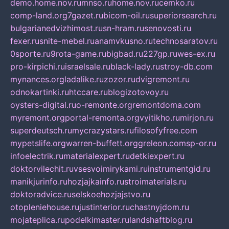
demo.home.nov.ru
mnso.ru
home.nov.ru
cemko.ru
comp-land.org
7gazet.ru
bicom-oil.ru
superiorsearch.ru
bulgarianedvizhimost.ru
sn-hram.ru
senovosti.ru
fexer.ru
snite-mebel.ru
anamvkusno.ru
technosaratov.ru
0sporte.ru
9rota-game.ru
bigbad.ru
227gp.ru
wes-ex.ru
pro-kirpichi.ru
israelsale.ru
black-lady.ru
stroy-db.com
mynances.org
ladalike.ru
zozor.ru
dvigremont.ru
odnokartinki.ru
htccare.ru
blogizotovoy.ru
oysters-digital.ru
o-remonte.org
remontdoma.com
myremont.org
portal-remonta.org
vyitikho.ru
mirjon.ru
superdeutsch.ru
mycrazystars.ru
filosofyfree.com
mypetslife.org
warren-buffett.org
greleon.com
sp-or.ru
infoelectrik.ru
materialexpert.ru
detkiexpert.ru
doktorvilechit.ru
vsesvoimirykami.ru
instrumentgid.ru
manikjurinfo.ru
hozjajkainfo.ru
stroimaterials.ru
doktoradvice.ru
selskoehozjajstvo.ru
otopleniehouse.ru
justinterior.ru
chastnyjdom.ru
mojateplica.ru
podelkimaster.ru
landshaftblog.ru