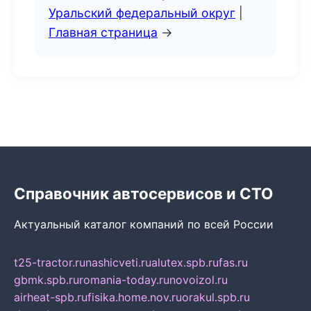
Уральский федеральный округ
|
Главная страница
→
Справочник автосервисов и СТО
Актуальный каталог компаний по всей России
t25-tractor.ru
nashicveti.ru
alutex.spb.ru
fas.ru
gbmk.spb.ru
romania-today.ru
novoizol.ru
airheat-spb.ru
fisika.home.nov.ru
orakul.spb.ru