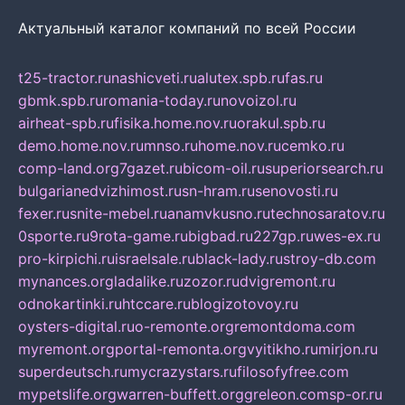
Актуальный каталог компаний по всей России
t25-tractor.ru
nashicveti.ru
alutex.spb.ru
fas.ru
gbmk.spb.ru
romania-today.ru
novoizol.ru
airheat-spb.ru
fisika.home.nov.ru
orakul.spb.ru
demo.home.nov.ru
mnso.ru
home.nov.ru
cemko.ru
comp-land.org
7gazet.ru
bicom-oil.ru
superiorsearch.ru
bulgarianedvizhimost.ru
sn-hram.ru
senovosti.ru
fexer.ru
snite-mebel.ru
anamvkusno.ru
technosaratov.ru
0sporte.ru
9rota-game.ru
bigbad.ru
227gp.ru
wes-ex.ru
pro-kirpichi.ru
israelsale.ru
black-lady.ru
stroy-db.com
mynances.org
ladalike.ru
zozor.ru
dvigremont.ru
odnokartinki.ru
htccare.ru
blogizotovoy.ru
oysters-digital.ru
o-remonte.org
remontdoma.com
myremont.org
portal-remonta.org
vyitikho.ru
mirjon.ru
superdeutsch.ru
mycrazystars.ru
filosofyfree.com
mypetslife.org
warren-buffett.org
greleon.com
sp-or.ru