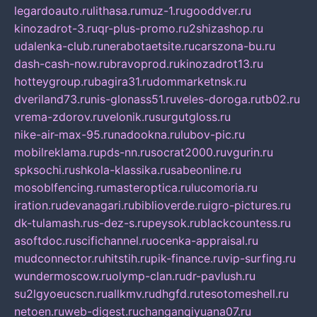
legardoauto.ru
lithasa.ru
muz-1.ru
gooddver.ru
kinozadrot-3.ru
qr-plus-promo.ru
2shizashop.ru
udalenka-club.ru
nerabotaetsite.ru
carszona-bu.ru
dash-cash-now.ru
bravoprod.ru
kinozadrot13.ru
hotteygroup.ru
bagira31.ru
dommarketnsk.ru
dveriland73.ru
nis-glonass51.ru
veles-doroga.ru
tb02.ru
vrema-zdorov.ru
velonik.ru
surgutgloss.ru
nike-air-max-95.ru
nadookna.ru
lubov-pic.ru
mobilreklama.ru
pds-nn.ru
socrat2000.ru
vgurin.ru
spksochi.ru
shkola-klassika.ru
sabeonline.ru
mosoblfencing.ru
masteroptica.ru
lucomoria.ru
iration.ru
devanagari.ru
biblioverde.ru
igro-pictures.ru
dk-tulamash.ru
s-dez-s.ru
peysok.ru
blackcountess.ru
asoftdoc.ru
scifichannel.ru
ocenka-appraisal.ru
mudconnector.ru
hitstih.ru
pik-finance.ru
vip-surfing.ru
wundermoscow.ru
olymp-clan.ru
dr-pavlush.ru
su2lgyoeucscn.ru
allkmv.ru
dhgfd.ru
tesotomeshell.ru
netoen.ru
web-digest.ru
changanqiyuana07.ru