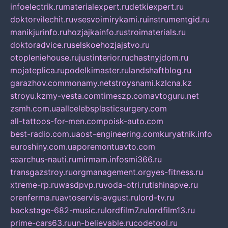
infoelectrik.ru
materialexpert.ru
detkiexpert.ru
doktorvilechit.ru
vsesvoimirykami.ru
instrumentgid.ru
manikjurinfo.ru
hozjajkainfo.ru
stroimaterials.ru
doktoradvice.ru
selskoehozjajstvo.ru
otopleniehouse.ru
justinterior.ru
chastnyjdom.ru
mojateplica.ru
podelkimaster.ru
landshaftblog.ru
garazhov.com
monamy.net
stroysnami.kz
lcna.kz
stroyu.kz
my-vesta.com
timeszp.com
avtoguru.net
zsmh.com.ua
allcelebsplasticsurgery.com
all-tattoos-for-men.com
poisk-auto.com
best-radio.com.ua
ost-engineering.com
kuryatnik.info
euroshiny.com.ua
poremontuavto.com
searchus-nauti.ru
mirmam.info
smi366.ru
transgazstroy.ru
orgmanagement.org
yes-fitness.ru
xtreme-rp.ru
wasdpvp.ru
voda-otri.ru
tishinapve.ru
orenferma.ru
avtoservis-avgust.ru
lord-tv.ru
backstage-682-music.ru
lordfilm7.ru
lordfilm13.ru
prime-cars63.ru
un-believable.ru
codetool.ru