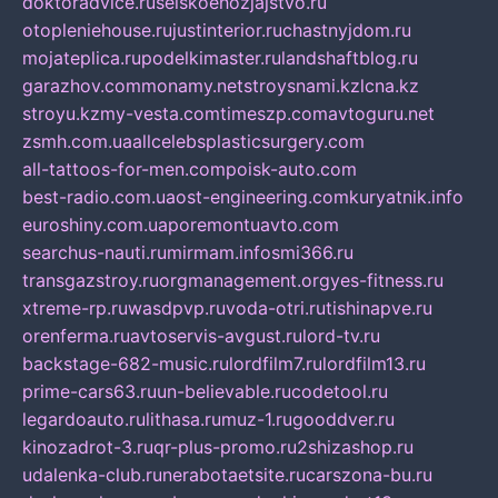
doktoradvice.ru
selskoehozjajstvo.ru
otopleniehouse.ru
justinterior.ru
chastnyjdom.ru
mojateplica.ru
podelkimaster.ru
landshaftblog.ru
garazhov.com
monamy.net
stroysnami.kz
lcna.kz
stroyu.kz
my-vesta.com
timeszp.com
avtoguru.net
zsmh.com.ua
allcelebsplasticsurgery.com
all-tattoos-for-men.com
poisk-auto.com
best-radio.com.ua
ost-engineering.com
kuryatnik.info
euroshiny.com.ua
poremontuavto.com
searchus-nauti.ru
mirmam.info
smi366.ru
transgazstroy.ru
orgmanagement.org
yes-fitness.ru
xtreme-rp.ru
wasdpvp.ru
voda-otri.ru
tishinapve.ru
orenferma.ru
avtoservis-avgust.ru
lord-tv.ru
backstage-682-music.ru
lordfilm7.ru
lordfilm13.ru
prime-cars63.ru
un-believable.ru
codetool.ru
legardoauto.ru
lithasa.ru
muz-1.ru
gooddver.ru
kinozadrot-3.ru
qr-plus-promo.ru
2shizashop.ru
udalenka-club.ru
nerabotaetsite.ru
carszona-bu.ru