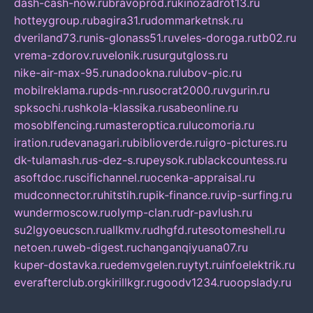
dash-cash-now.ru
bravoprod.ru
kinozadrot13.ru
hotteygroup.ru
bagira31.ru
dommarketnsk.ru
dveriland73.ru
nis-glonass51.ru
veles-doroga.ru
tb02.ru
vrema-zdorov.ru
velonik.ru
surgutgloss.ru
nike-air-max-95.ru
nadookna.ru
lubov-pic.ru
mobilreklama.ru
pds-nn.ru
socrat2000.ru
vgurin.ru
spksochi.ru
shkola-klassika.ru
sabeonline.ru
mosoblfencing.ru
masteroptica.ru
lucomoria.ru
iration.ru
devanagari.ru
biblioverde.ru
igro-pictures.ru
dk-tulamash.ru
s-dez-s.ru
peysok.ru
blackcountess.ru
asoftdoc.ru
scifichannel.ru
ocenka-appraisal.ru
mudconnector.ru
hitstih.ru
pik-finance.ru
vip-surfing.ru
wundermoscow.ru
olymp-clan.ru
dr-pavlush.ru
su2lgyoeucscn.ru
allkmv.ru
dhgfd.ru
tesotomeshell.ru
netoen.ru
web-digest.ru
changanqiyuana07.ru
kuper-dostavka.ru
edemvgelen.ru
ytyt.ru
infoelektrik.ru
everafterclub.org
kirillkgr.ru
goodv1234.ru
oopslady.ru