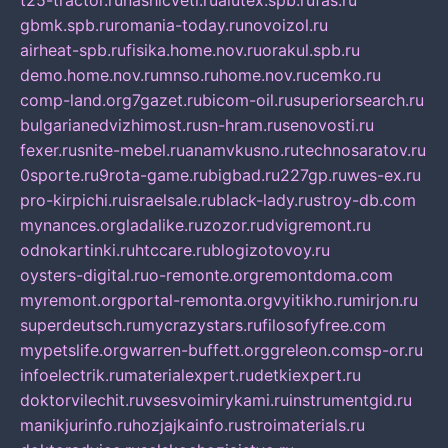
t25-tractor.ru
nashicveti.ru
alutex.spb.ru
fas.ru
gbmk.spb.ru
romania-today.ru
novoizol.ru
airheat-spb.ru
fisika.home.nov.ru
orakul.spb.ru
demo.home.nov.ru
mnso.ru
home.nov.ru
cemko.ru
comp-land.org
7gazet.ru
bicom-oil.ru
superiorsearch.ru
bulgarianedvizhimost.ru
sn-hram.ru
senovosti.ru
fexer.ru
snite-mebel.ru
anamvkusno.ru
technosaratov.ru
0sporte.ru
9rota-game.ru
bigbad.ru
227gp.ru
wes-ex.ru
pro-kirpichi.ru
israelsale.ru
black-lady.ru
stroy-db.com
mynances.org
ladalike.ru
zozor.ru
dvigremont.ru
odnokartinki.ru
htccare.ru
blogizotovoy.ru
oysters-digital.ru
o-remonte.org
remontdoma.com
myremont.org
portal-remonta.org
vyitikho.ru
mirjon.ru
superdeutsch.ru
mycrazystars.ru
filosofyfree.com
mypetslife.org
warren-buffett.org
greleon.com
sp-or.ru
infoelectrik.ru
materialexpert.ru
detkiexpert.ru
doktorvilechit.ru
vsesvoimirykami.ru
instrumentgid.ru
manikjurinfo.ru
hozjajkainfo.ru
stroimaterials.ru