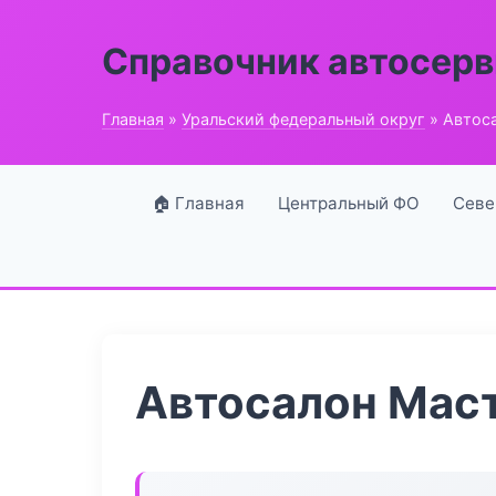
Справочник автосерв
Главная
»
Уральский федеральный округ
» Автос
🏠 Главная
Центральный ФО
Севе
Автосалон Мас