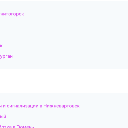
гнитогорск
к
урган
ы и сигнализации в Нижневартовск
ный
ботка в Тюмень