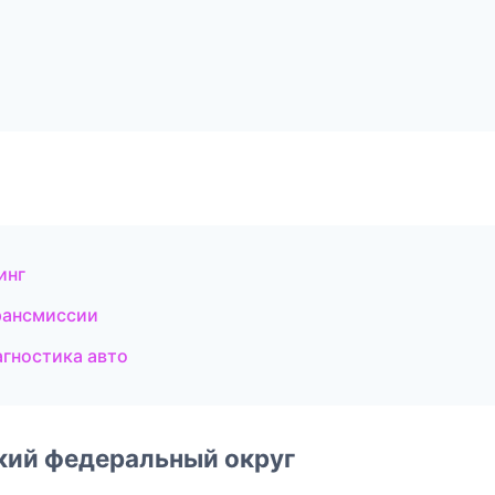
а
инг
рансмиссии
гностика авто
ский федеральный округ