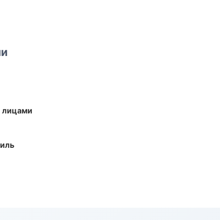
ми
и лицами
иль