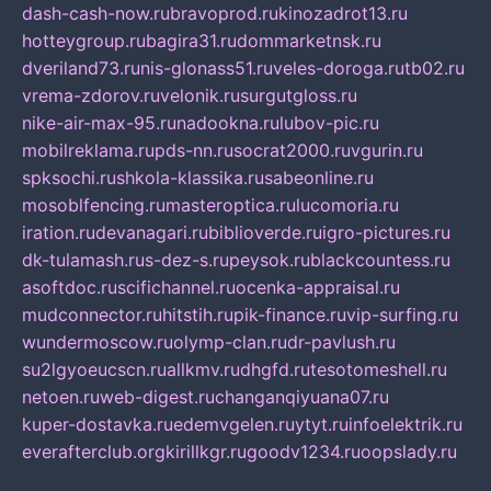
dash-cash-now.ru
bravoprod.ru
kinozadrot13.ru
hotteygroup.ru
bagira31.ru
dommarketnsk.ru
dveriland73.ru
nis-glonass51.ru
veles-doroga.ru
tb02.ru
vrema-zdorov.ru
velonik.ru
surgutgloss.ru
nike-air-max-95.ru
nadookna.ru
lubov-pic.ru
mobilreklama.ru
pds-nn.ru
socrat2000.ru
vgurin.ru
spksochi.ru
shkola-klassika.ru
sabeonline.ru
mosoblfencing.ru
masteroptica.ru
lucomoria.ru
iration.ru
devanagari.ru
biblioverde.ru
igro-pictures.ru
dk-tulamash.ru
s-dez-s.ru
peysok.ru
blackcountess.ru
asoftdoc.ru
scifichannel.ru
ocenka-appraisal.ru
mudconnector.ru
hitstih.ru
pik-finance.ru
vip-surfing.ru
wundermoscow.ru
olymp-clan.ru
dr-pavlush.ru
su2lgyoeucscn.ru
allkmv.ru
dhgfd.ru
tesotomeshell.ru
netoen.ru
web-digest.ru
changanqiyuana07.ru
kuper-dostavka.ru
edemvgelen.ru
ytyt.ru
infoelektrik.ru
everafterclub.org
kirillkgr.ru
goodv1234.ru
oopslady.ru