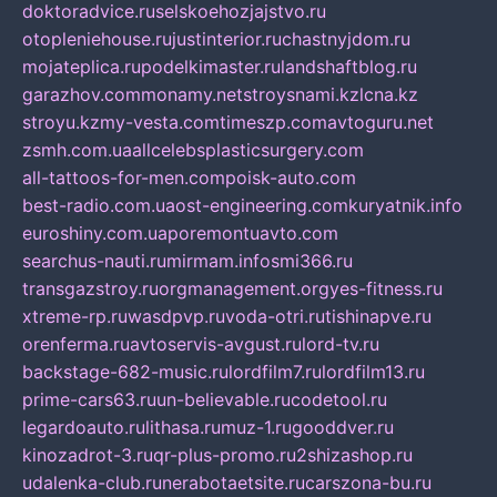
doktoradvice.ru
selskoehozjajstvo.ru
otopleniehouse.ru
justinterior.ru
chastnyjdom.ru
mojateplica.ru
podelkimaster.ru
landshaftblog.ru
garazhov.com
monamy.net
stroysnami.kz
lcna.kz
stroyu.kz
my-vesta.com
timeszp.com
avtoguru.net
zsmh.com.ua
allcelebsplasticsurgery.com
all-tattoos-for-men.com
poisk-auto.com
best-radio.com.ua
ost-engineering.com
kuryatnik.info
euroshiny.com.ua
poremontuavto.com
searchus-nauti.ru
mirmam.info
smi366.ru
transgazstroy.ru
orgmanagement.org
yes-fitness.ru
xtreme-rp.ru
wasdpvp.ru
voda-otri.ru
tishinapve.ru
orenferma.ru
avtoservis-avgust.ru
lord-tv.ru
backstage-682-music.ru
lordfilm7.ru
lordfilm13.ru
prime-cars63.ru
un-believable.ru
codetool.ru
legardoauto.ru
lithasa.ru
muz-1.ru
gooddver.ru
kinozadrot-3.ru
qr-plus-promo.ru
2shizashop.ru
udalenka-club.ru
nerabotaetsite.ru
carszona-bu.ru