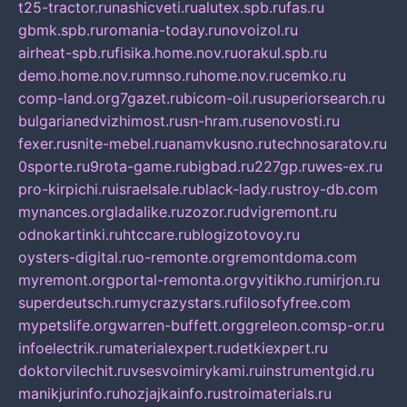
t25-tractor.ru
nashicveti.ru
alutex.spb.ru
fas.ru
gbmk.spb.ru
romania-today.ru
novoizol.ru
airheat-spb.ru
fisika.home.nov.ru
orakul.spb.ru
demo.home.nov.ru
mnso.ru
home.nov.ru
cemko.ru
comp-land.org
7gazet.ru
bicom-oil.ru
superiorsearch.ru
bulgarianedvizhimost.ru
sn-hram.ru
senovosti.ru
fexer.ru
snite-mebel.ru
anamvkusno.ru
technosaratov.ru
0sporte.ru
9rota-game.ru
bigbad.ru
227gp.ru
wes-ex.ru
pro-kirpichi.ru
israelsale.ru
black-lady.ru
stroy-db.com
mynances.org
ladalike.ru
zozor.ru
dvigremont.ru
odnokartinki.ru
htccare.ru
blogizotovoy.ru
oysters-digital.ru
o-remonte.org
remontdoma.com
myremont.org
portal-remonta.org
vyitikho.ru
mirjon.ru
superdeutsch.ru
mycrazystars.ru
filosofyfree.com
mypetslife.org
warren-buffett.org
greleon.com
sp-or.ru
infoelectrik.ru
materialexpert.ru
detkiexpert.ru
doktorvilechit.ru
vsesvoimirykami.ru
instrumentgid.ru
manikjurinfo.ru
hozjajkainfo.ru
stroimaterials.ru