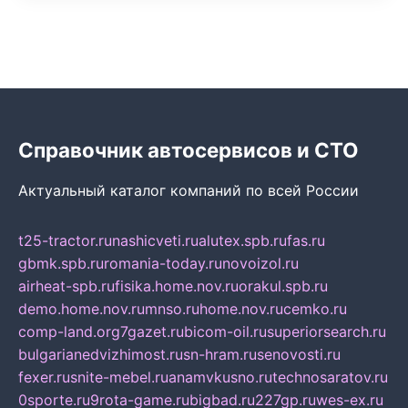
Справочник автосервисов и СТО
Актуальный каталог компаний по всей России
t25-tractor.ru
nashicveti.ru
alutex.spb.ru
fas.ru
gbmk.spb.ru
romania-today.ru
novoizol.ru
airheat-spb.ru
fisika.home.nov.ru
orakul.spb.ru
demo.home.nov.ru
mnso.ru
home.nov.ru
cemko.ru
comp-land.org
7gazet.ru
bicom-oil.ru
superiorsearch.ru
bulgarianedvizhimost.ru
sn-hram.ru
senovosti.ru
fexer.ru
snite-mebel.ru
anamvkusno.ru
technosaratov.ru
0sporte.ru
9rota-game.ru
bigbad.ru
227gp.ru
wes-ex.ru