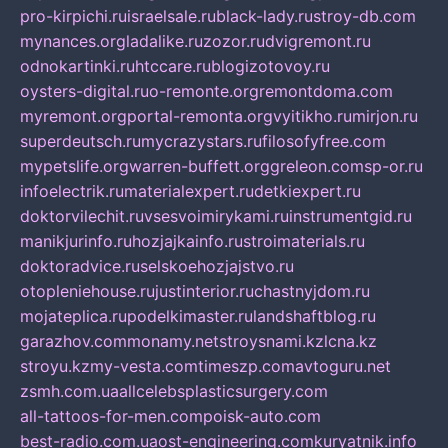
pro-kirpichi.ru
israelsale.ru
black-lady.ru
stroy-db.com
mynances.org
ladalike.ru
zozor.ru
dvigremont.ru
odnokartinki.ru
htccare.ru
blogizotovoy.ru
oysters-digital.ru
o-remonte.org
remontdoma.com
myremont.org
portal-remonta.org
vyitikho.ru
mirjon.ru
superdeutsch.ru
mycrazystars.ru
filosofyfree.com
mypetslife.org
warren-buffett.org
greleon.com
sp-or.ru
infoelectrik.ru
materialexpert.ru
detkiexpert.ru
doktorvilechit.ru
vsesvoimirykami.ru
instrumentgid.ru
manikjurinfo.ru
hozjajkainfo.ru
stroimaterials.ru
doktoradvice.ru
selskoehozjajstvo.ru
otopleniehouse.ru
justinterior.ru
chastnyjdom.ru
mojateplica.ru
podelkimaster.ru
landshaftblog.ru
garazhov.com
monamy.net
stroysnami.kz
lcna.kz
stroyu.kz
my-vesta.com
timeszp.com
avtoguru.net
zsmh.com.ua
allcelebsplasticsurgery.com
all-tattoos-for-men.com
poisk-auto.com
best-radio.com.ua
ost-engineering.com
kuryatnik.info