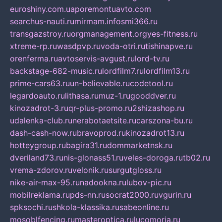
euroshiny.com.ua
poremontuavto.com
searchus-nauti.ru
mirmam.info
smi366.ru
transgazstroy.ru
orgmanagement.org
yes-fitness.ru
xtreme-rp.ru
wasdpvp.ru
voda-otri.ru
tishinapve.ru
orenferma.ru
avtoservis-avgust.ru
lord-tv.ru
backstage-682-music.ru
lordfilm7.ru
lordfilm13.ru
prime-cars63.ru
un-believable.ru
codetool.ru
legardoauto.ru
lithasa.ru
muz-1.ru
gooddver.ru
kinozadrot-3.ru
qr-plus-promo.ru
2shizashop.ru
udalenka-club.ru
nerabotaetsite.ru
carszona-bu.ru
dash-cash-now.ru
bravoprod.ru
kinozadrot13.ru
hotteygroup.ru
bagira31.ru
dommarketnsk.ru
dveriland73.ru
nis-glonass51.ru
veles-doroga.ru
tb02.ru
vrema-zdorov.ru
velonik.ru
surgutgloss.ru
nike-air-max-95.ru
nadookna.ru
lubov-pic.ru
mobilreklama.ru
pds-nn.ru
socrat2000.ru
vgurin.ru
spksochi.ru
shkola-klassika.ru
sabeonline.ru
mosoblfencing.ru
masteroptica.ru
lucomoria.ru