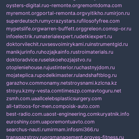
oysters-digital.ru
o-remonte.org
remontdoma.com
myremont.org
portal-remonta.org
vyitikho.ru
mirjon.ru
superdeutsch.ru
mycrazystars.ru
filosofyfree.com
mypetslife.org
warren-buffett.org
greleon.com
sp-or.ru
infoelectrik.ru
materialexpert.ru
detkiexpert.ru
doktorvilechit.ru
vsesvoimirykami.ru
instrumentgid.ru
manikjurinfo.ru
hozjajkainfo.ru
stroimaterials.ru
doktoradvice.ru
selskoehozjajstvo.ru
otopleniehouse.ru
justinterior.ru
chastnyjdom.ru
mojateplica.ru
podelkimaster.ru
landshaftblog.ru
garazhov.com
monamy.net
stroysnami.kz
lcna.kz
stroyu.kz
my-vesta.com
timeszp.com
avtoguru.net
zsmh.com.ua
allcelebsplasticsurgery.com
all-tattoos-for-men.com
poisk-auto.com
best-radio.com.ua
ost-engineering.com
kuryatnik.info
euroshiny.com.ua
poremontuavto.com
searchus-nauti.ru
mirmam.info
smi366.ru
transgazstroy.ru
orgmanagement.org
yes-fitness.ru