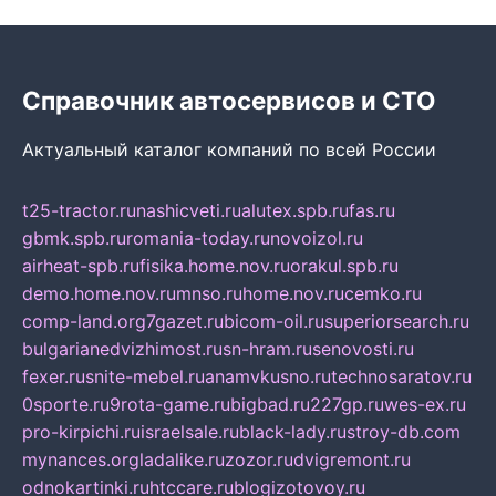
Справочник автосервисов и СТО
Актуальный каталог компаний по всей России
t25-tractor.ru
nashicveti.ru
alutex.spb.ru
fas.ru
gbmk.spb.ru
romania-today.ru
novoizol.ru
airheat-spb.ru
fisika.home.nov.ru
orakul.spb.ru
demo.home.nov.ru
mnso.ru
home.nov.ru
cemko.ru
comp-land.org
7gazet.ru
bicom-oil.ru
superiorsearch.ru
bulgarianedvizhimost.ru
sn-hram.ru
senovosti.ru
fexer.ru
snite-mebel.ru
anamvkusno.ru
technosaratov.ru
0sporte.ru
9rota-game.ru
bigbad.ru
227gp.ru
wes-ex.ru
pro-kirpichi.ru
israelsale.ru
black-lady.ru
stroy-db.com
mynances.org
ladalike.ru
zozor.ru
dvigremont.ru
odnokartinki.ru
htccare.ru
blogizotovoy.ru