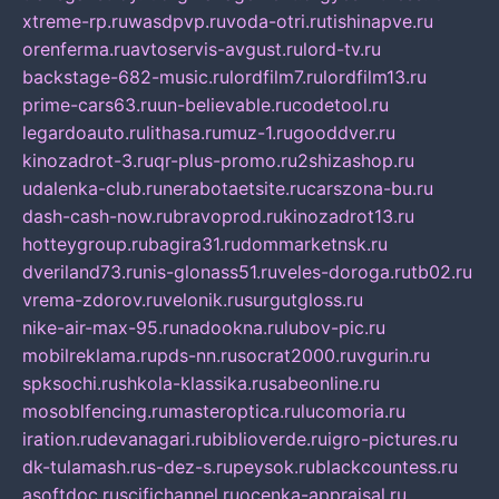
xtreme-rp.ru
wasdpvp.ru
voda-otri.ru
tishinapve.ru
orenferma.ru
avtoservis-avgust.ru
lord-tv.ru
backstage-682-music.ru
lordfilm7.ru
lordfilm13.ru
prime-cars63.ru
un-believable.ru
codetool.ru
legardoauto.ru
lithasa.ru
muz-1.ru
gooddver.ru
kinozadrot-3.ru
qr-plus-promo.ru
2shizashop.ru
udalenka-club.ru
nerabotaetsite.ru
carszona-bu.ru
dash-cash-now.ru
bravoprod.ru
kinozadrot13.ru
hotteygroup.ru
bagira31.ru
dommarketnsk.ru
dveriland73.ru
nis-glonass51.ru
veles-doroga.ru
tb02.ru
vrema-zdorov.ru
velonik.ru
surgutgloss.ru
nike-air-max-95.ru
nadookna.ru
lubov-pic.ru
mobilreklama.ru
pds-nn.ru
socrat2000.ru
vgurin.ru
spksochi.ru
shkola-klassika.ru
sabeonline.ru
mosoblfencing.ru
masteroptica.ru
lucomoria.ru
iration.ru
devanagari.ru
biblioverde.ru
igro-pictures.ru
dk-tulamash.ru
s-dez-s.ru
peysok.ru
blackcountess.ru
asoftdoc.ru
scifichannel.ru
ocenka-appraisal.ru