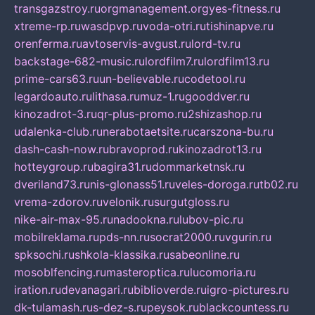
transgazstroy.ru
orgmanagement.org
yes-fitness.ru
xtreme-rp.ru
wasdpvp.ru
voda-otri.ru
tishinapve.ru
orenferma.ru
avtoservis-avgust.ru
lord-tv.ru
backstage-682-music.ru
lordfilm7.ru
lordfilm13.ru
prime-cars63.ru
un-believable.ru
codetool.ru
legardoauto.ru
lithasa.ru
muz-1.ru
gooddver.ru
kinozadrot-3.ru
qr-plus-promo.ru
2shizashop.ru
udalenka-club.ru
nerabotaetsite.ru
carszona-bu.ru
dash-cash-now.ru
bravoprod.ru
kinozadrot13.ru
hotteygroup.ru
bagira31.ru
dommarketnsk.ru
dveriland73.ru
nis-glonass51.ru
veles-doroga.ru
tb02.ru
vrema-zdorov.ru
velonik.ru
surgutgloss.ru
nike-air-max-95.ru
nadookna.ru
lubov-pic.ru
mobilreklama.ru
pds-nn.ru
socrat2000.ru
vgurin.ru
spksochi.ru
shkola-klassika.ru
sabeonline.ru
mosoblfencing.ru
masteroptica.ru
lucomoria.ru
iration.ru
devanagari.ru
biblioverde.ru
igro-pictures.ru
dk-tulamash.ru
s-dez-s.ru
peysok.ru
blackcountess.ru