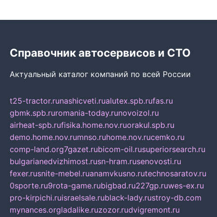
Справочник автосервисов и СТО
Актуальный каталог компаний по всей России
t25-tractor.ru
nashicveti.ru
alutex.spb.ru
fas.ru
gbmk.spb.ru
romania-today.ru
novoizol.ru
airheat-spb.ru
fisika.home.nov.ru
orakul.spb.ru
demo.home.nov.ru
mnso.ru
home.nov.ru
cemko.ru
comp-land.org
7gazet.ru
bicom-oil.ru
superiorsearch.ru
bulgarianedvizhimost.ru
sn-hram.ru
senovosti.ru
fexer.ru
snite-mebel.ru
anamvkusno.ru
technosaratov.ru
0sporte.ru
9rota-game.ru
bigbad.ru
227gp.ru
wes-ex.ru
pro-kirpichi.ru
israelsale.ru
black-lady.ru
stroy-db.com
mynances.org
ladalike.ru
zozor.ru
dvigremont.ru