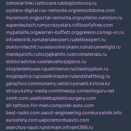
odnokartinki.ru
htccare.ru
blogizotovoy.ru
oysters-digital.ru
o-remonte.org
remontdoma.com
myremont.org
portal-remonta.org
vyitikho.ru
mirjon.ru
superdeutsch.ru
mycrazystars.ru
filosofyfree.com
mypetslife.org
warren-buffett.org
greleon.com
sp-or.ru
infoelectrik.ru
materialexpert.ru
detkiexpert.ru
doktorvilechit.ru
vsesvoimirykami.ru
instrumentgid.ru
manikjurinfo.ru
hozjajkainfo.ru
stroimaterials.ru
doktoradvice.ru
selskoehozjajstvo.ru
otopleniehouse.ru
justinterior.ru
chastnyjdom.ru
mojateplica.ru
podelkimaster.ru
landshaftblog.ru
garazhov.com
monamy.net
stroysnami.kz
lcna.kz
stroyu.kz
my-vesta.com
timeszp.com
avtoguru.net
zsmh.com.ua
allcelebsplasticsurgery.com
all-tattoos-for-men.com
poisk-auto.com
best-radio.com.ua
ost-engineering.com
kuryatnik.info
euroshiny.com.ua
poremontuavto.com
searchus-nauti.ru
mirmam.info
smi366.ru