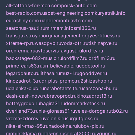
all-tattoos-for-men.com
poisk-auto.com
best-radio.com.ua
ost-engineering.com
kuryatnik.info
euroshiny.com.ua
poremontuavto.com
searchus-nauti.ru
mirmam.info
smi366.ru
transgazstroy.ru
orgmanagement.org
yes-fitness.ru
xtreme-rp.ru
wasdpvp.ru
voda-otri.ru
tishinapve.ru
orenferma.ru
avtoservis-avgust.ru
lord-tv.ru
backstage-682-music.ru
lordfilm7.ru
lordfilm13.ru
prime-cars63.ru
un-believable.ru
codetool.ru
legardoauto.ru
lithasa.ru
muz-1.ru
gooddver.ru
kinozadrot-3.ru
qr-plus-promo.ru
2shizashop.ru
udalenka-club.ru
nerabotaetsite.ru
carszona-bu.ru
dash-cash-now.ru
bravoprod.ru
kinozadrot13.ru
hotteygroup.ru
bagira31.ru
dommarketnsk.ru
dveriland73.ru
nis-glonass51.ru
veles-doroga.ru
tb02.ru
vrema-zdorov.ru
velonik.ru
surgutgloss.ru
nike-air-max-95.ru
nadookna.ru
lubov-pic.ru
mobilreklama.ru
pds-nn.ru
socrat2000.ru
vgurin.ru