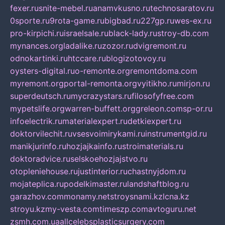
fexer.ru
snite-mebel.ru
anamvkusno.ru
technosaratov.ru
0sporte.ru
9rota-game.ru
bigbad.ru
227gp.ru
wes-ex.ru
pro-kirpichi.ru
israelsale.ru
black-lady.ru
stroy-db.com
mynances.org
ladalike.ru
zozor.ru
dvigremont.ru
odnokartinki.ru
htccare.ru
blogizotovoy.ru
oysters-digital.ru
o-remonte.org
remontdoma.com
myremont.org
portal-remonta.org
vyitikho.ru
mirjon.ru
superdeutsch.ru
mycrazystars.ru
filosofyfree.com
mypetslife.org
warren-buffett.org
greleon.com
sp-or.ru
infoelectrik.ru
materialexpert.ru
detkiexpert.ru
doktorvilechit.ru
vsesvoimirykami.ru
instrumentgid.ru
manikjurinfo.ru
hozjajkainfo.ru
stroimaterials.ru
doktoradvice.ru
selskoehozjajstvo.ru
otopleniehouse.ru
justinterior.ru
chastnyjdom.ru
mojateplica.ru
podelkimaster.ru
landshaftblog.ru
garazhov.com
monamy.net
stroysnami.kz
lcna.kz
stroyu.kz
my-vesta.com
timeszp.com
avtoguru.net
zsmh.com.ua
allcelebsplasticsurgery.com