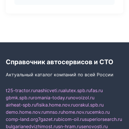
Справочник автосервисов и СТО
Актуальный каталог компаний по всей России
t25-tractor.ru
nashicveti.ru
alutex.spb.ru
fas.ru
gbmk.spb.ru
romania-today.ru
novoizol.ru
airheat-spb.ru
fisika.home.nov.ru
orakul.spb.ru
demo.home.nov.ru
mnso.ru
home.nov.ru
cemko.ru
comp-land.org
7gazet.ru
bicom-oil.ru
superiorsearch.ru
bulgarianedvizhimost.ru
sn-hram.ru
senovosti.ru