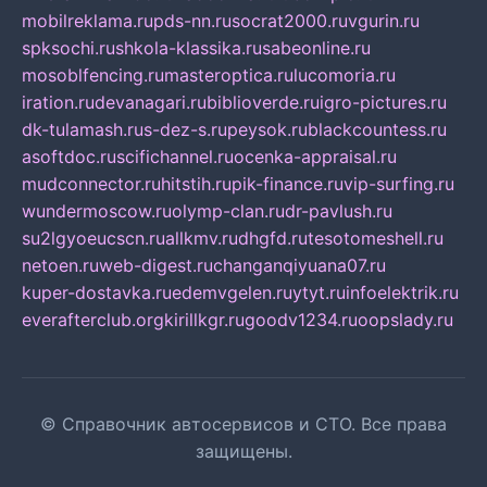
mobilreklama.ru
pds-nn.ru
socrat2000.ru
vgurin.ru
spksochi.ru
shkola-klassika.ru
sabeonline.ru
mosoblfencing.ru
masteroptica.ru
lucomoria.ru
iration.ru
devanagari.ru
biblioverde.ru
igro-pictures.ru
dk-tulamash.ru
s-dez-s.ru
peysok.ru
blackcountess.ru
asoftdoc.ru
scifichannel.ru
ocenka-appraisal.ru
mudconnector.ru
hitstih.ru
pik-finance.ru
vip-surfing.ru
wundermoscow.ru
olymp-clan.ru
dr-pavlush.ru
su2lgyoeucscn.ru
allkmv.ru
dhgfd.ru
tesotomeshell.ru
netoen.ru
web-digest.ru
changanqiyuana07.ru
kuper-dostavka.ru
edemvgelen.ru
ytyt.ru
infoelektrik.ru
everafterclub.org
kirillkgr.ru
goodv1234.ru
oopslady.ru
© Справочник автосервисов и СТО. Все права
защищены.