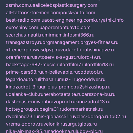
zsmh.com.ua
allcelebsplasticsurgery.com
all-tattoos-for-men.com
poisk-auto.com
best-radio.com.ua
ost-engineering.com
kuryatnik.info
euroshiny.com.ua
poremontuavto.com
searchus-nauti.ru
mirmam.info
smi366.ru
transgazstroy.ru
orgmanagement.org
yes-fitness.ru
xtreme-rp.ru
wasdpvp.ru
voda-otri.ru
tishinapve.ru
orenferma.ru
avtoservis-avgust.ru
lord-tv.ru
backstage-682-music.ru
lordfilm7.ru
lordfilm13.ru
prime-cars63.ru
un-believable.ru
codetool.ru
legardoauto.ru
lithasa.ru
muz-1.ru
gooddver.ru
kinozadrot-3.ru
qr-plus-promo.ru
2shizashop.ru
udalenka-club.ru
nerabotaetsite.ru
carszona-bu.ru
dash-cash-now.ru
bravoprod.ru
kinozadrot13.ru
hotteygroup.ru
bagira31.ru
dommarketnsk.ru
dveriland73.ru
nis-glonass51.ru
veles-doroga.ru
tb02.ru
vrema-zdorov.ru
velonik.ru
surgutgloss.ru
nike-air-max-95.ru
nadookna.ru
lubov-pic.ru