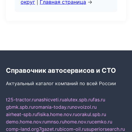
округ
|
Главная страница
→
Справочник автосервисов и СТО
Актуальный каталог компаний по всей России
t25-tractor.ru
nashicveti.ru
alutex.spb.ru
fas.ru
gbmk.spb.ru
romania-today.ru
novoizol.ru
airheat-spb.ru
fisika.home.nov.ru
orakul.spb.ru
demo.home.nov.ru
mnso.ru
home.nov.ru
cemko.ru
comp-land.org
7gazet.ru
bicom-oil.ru
superiorsearch.ru