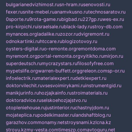
bulgarianedvizhimost.ru
sn-hram.ru
senovosti.ru
fexer.ru
snite-mebel.ru
anamvkusno.ru
technosaratov.ru
0sporte.ru
9rota-game.ru
bigbad.ru
227gp.ru
wes-ex.ru
pro-kirpichi.ru
israelsale.ru
black-lady.ru
stroy-db.com
mynances.org
ladalike.ru
zozor.ru
dvigremont.ru
odnokartinki.ru
htccare.ru
blogizotovoy.ru
oysters-digital.ru
o-remonte.org
remontdoma.com
myremont.org
portal-remonta.org
vyitikho.ru
mirjon.ru
superdeutsch.ru
mycrazystars.ru
filosofyfree.com
mypetslife.org
warren-buffett.org
greleon.com
sp-or.ru
infoelectrik.ru
materialexpert.ru
detkiexpert.ru
doktorvilechit.ru
vsesvoimirykami.ru
instrumentgid.ru
manikjurinfo.ru
hozjajkainfo.ru
stroimaterials.ru
doktoradvice.ru
selskoehozjajstvo.ru
otopleniehouse.ru
justinterior.ru
chastnyjdom.ru
mojateplica.ru
podelkimaster.ru
landshaftblog.ru
garazhov.com
monamy.net
stroysnami.kz
lcna.kz
stroyu.kz
my-vesta.com
timeszp.com
avtoguru.net