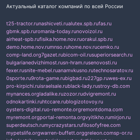
Актуальный каталог компаний по всей России
t25-tractor.ru
nashicveti.ru
alutex.spb.ru
fas.ru
gbmk.spb.ru
romania-today.ru
novoizol.ru
airheat-spb.ru
fisika.home.nov.ru
orakul.spb.ru
demo.home.nov.ru
mnso.ru
home.nov.ru
cemko.ru
comp-land.org
7gazet.ru
bicom-oil.ru
superiorsearch.ru
bulgarianedvizhimost.ru
sn-hram.ru
senovosti.ru
fexer.ru
snite-mebel.ru
anamvkusno.ru
technosaratov.ru
0sporte.ru
9rota-game.ru
bigbad.ru
227gp.ru
wes-ex.ru
pro-kirpichi.ru
israelsale.ru
black-lady.ru
stroy-db.com
mynances.org
ladalike.ru
zozor.ru
dvigremont.ru
odnokartinki.ru
htccare.ru
blogizotovoy.ru
oysters-digital.ru
o-remonte.org
remontdoma.com
myremont.org
portal-remonta.org
vyitikho.ru
mirjon.ru
superdeutsch.ru
mycrazystars.ru
filosofyfree.com
mypetslife.org
warren-buffett.org
greleon.com
sp-or.ru