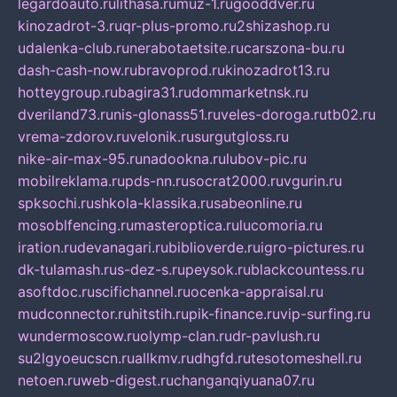
legardoauto.ru
lithasa.ru
muz-1.ru
gooddver.ru
kinozadrot-3.ru
qr-plus-promo.ru
2shizashop.ru
udalenka-club.ru
nerabotaetsite.ru
carszona-bu.ru
dash-cash-now.ru
bravoprod.ru
kinozadrot13.ru
hotteygroup.ru
bagira31.ru
dommarketnsk.ru
dveriland73.ru
nis-glonass51.ru
veles-doroga.ru
tb02.ru
vrema-zdorov.ru
velonik.ru
surgutgloss.ru
nike-air-max-95.ru
nadookna.ru
lubov-pic.ru
mobilreklama.ru
pds-nn.ru
socrat2000.ru
vgurin.ru
spksochi.ru
shkola-klassika.ru
sabeonline.ru
mosoblfencing.ru
masteroptica.ru
lucomoria.ru
iration.ru
devanagari.ru
biblioverde.ru
igro-pictures.ru
dk-tulamash.ru
s-dez-s.ru
peysok.ru
blackcountess.ru
asoftdoc.ru
scifichannel.ru
ocenka-appraisal.ru
mudconnector.ru
hitstih.ru
pik-finance.ru
vip-surfing.ru
wundermoscow.ru
olymp-clan.ru
dr-pavlush.ru
su2lgyoeucscn.ru
allkmv.ru
dhgfd.ru
tesotomeshell.ru
netoen.ru
web-digest.ru
changanqiyuana07.ru