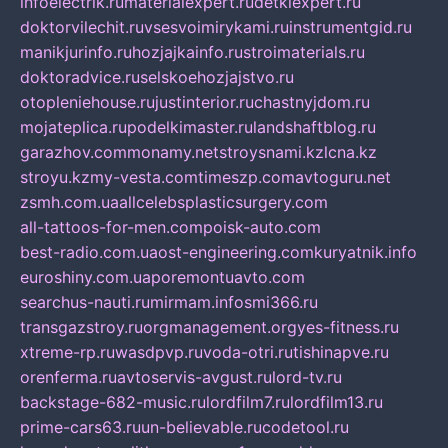
infoelectrik.ru
materialexpert.ru
detkiexpert.ru
doktorvilechit.ru
vsesvoimirykami.ru
instrumentgid.ru
manikjurinfo.ru
hozjajkainfo.ru
stroimaterials.ru
doktoradvice.ru
selskoehozjajstvo.ru
otopleniehouse.ru
justinterior.ru
chastnyjdom.ru
mojateplica.ru
podelkimaster.ru
landshaftblog.ru
garazhov.com
monamy.net
stroysnami.kz
lcna.kz
stroyu.kz
my-vesta.com
timeszp.com
avtoguru.net
zsmh.com.ua
allcelebsplasticsurgery.com
all-tattoos-for-men.com
poisk-auto.com
best-radio.com.ua
ost-engineering.com
kuryatnik.info
euroshiny.com.ua
poremontuavto.com
searchus-nauti.ru
mirmam.info
smi366.ru
transgazstroy.ru
orgmanagement.org
yes-fitness.ru
xtreme-rp.ru
wasdpvp.ru
voda-otri.ru
tishinapve.ru
orenferma.ru
avtoservis-avgust.ru
lord-tv.ru
backstage-682-music.ru
lordfilm7.ru
lordfilm13.ru
prime-cars63.ru
un-believable.ru
codetool.ru