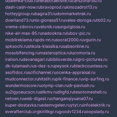
udalenka-club.ru
nerabotaetsite.ru
carszona-bu.ru
dash-cash-now.ru
bravoprod.ru
kinozadrot13.ru
hotteygroup.ru
bagira31.ru
dommarketnsk.ru
dveriland73.ru
nis-glonass51.ru
veles-doroga.ru
tb02.ru
vrema-zdorov.ru
velonik.ru
surgutgloss.ru
nike-air-max-95.ru
nadookna.ru
lubov-pic.ru
mobilreklama.ru
pds-nn.ru
socrat2000.ru
vgurin.ru
spksochi.ru
shkola-klassika.ru
sabeonline.ru
mosoblfencing.ru
masteroptica.ru
lucomoria.ru
iration.ru
devanagari.ru
biblioverde.ru
igro-pictures.ru
dk-tulamash.ru
s-dez-s.ru
peysok.ru
blackcountess.ru
asoftdoc.ru
scifichannel.ru
ocenka-appraisal.ru
mudconnector.ru
hitstih.ru
pik-finance.ru
vip-surfing.ru
wundermoscow.ru
olymp-clan.ru
dr-pavlush.ru
su2lgyoeucscn.ru
allkmv.ru
dhgfd.ru
tesotomeshell.ru
netoen.ru
web-digest.ru
changanqiyuana07.ru
kuper-dostavka.ru
edemvgelen.ru
ytyt.ru
infoelektrik.ru
everafterclub.org
kirillkgr.ru
goodv1234.ru
oopslady.ru