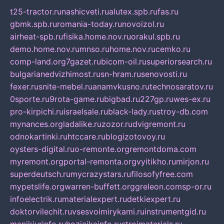
t25-tractor.ru
nashicveti.ru
alutex.spb.ru
fas.ru
gbmk.spb.ru
romania-today.ru
novoizol.ru
airheat-spb.ru
fisika.home.nov.ru
orakul.spb.ru
demo.home.nov.ru
mnso.ru
home.nov.ru
cemko.ru
comp-land.org
7gazet.ru
bicom-oil.ru
superiorsearch.ru
bulgarianedvizhimost.ru
sn-hram.ru
senovosti.ru
fexer.ru
snite-mebel.ru
anamvkusno.ru
technosaratov.ru
0sporte.ru
9rota-game.ru
bigbad.ru
227gp.ru
wes-ex.ru
pro-kirpichi.ru
israelsale.ru
black-lady.ru
stroy-db.com
mynances.org
ladalike.ru
zozor.ru
dvigremont.ru
odnokartinki.ru
htccare.ru
blogizotovoy.ru
oysters-digital.ru
o-remonte.org
remontdoma.com
myremont.org
portal-remonta.org
vyitikho.ru
mirjon.ru
superdeutsch.ru
mycrazystars.ru
filosofyfree.com
mypetslife.org
warren-buffett.org
greleon.com
sp-or.ru
infoelectrik.ru
materialexpert.ru
detkiexpert.ru
doktorvilechit.ru
vsesvoimirykami.ru
instrumentgid.ru