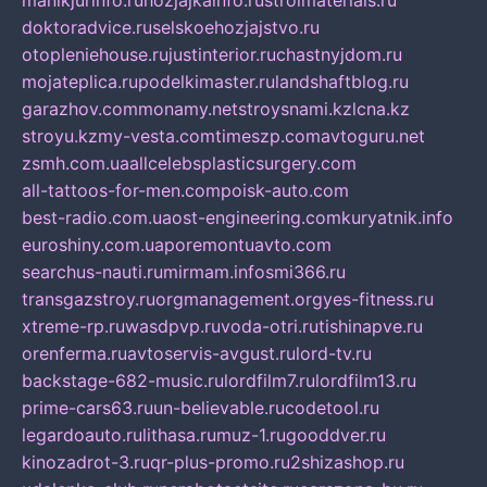
manikjurinfo.ru
hozjajkainfo.ru
stroimaterials.ru
doktoradvice.ru
selskoehozjajstvo.ru
otopleniehouse.ru
justinterior.ru
chastnyjdom.ru
mojateplica.ru
podelkimaster.ru
landshaftblog.ru
garazhov.com
monamy.net
stroysnami.kz
lcna.kz
stroyu.kz
my-vesta.com
timeszp.com
avtoguru.net
zsmh.com.ua
allcelebsplasticsurgery.com
all-tattoos-for-men.com
poisk-auto.com
best-radio.com.ua
ost-engineering.com
kuryatnik.info
euroshiny.com.ua
poremontuavto.com
searchus-nauti.ru
mirmam.info
smi366.ru
transgazstroy.ru
orgmanagement.org
yes-fitness.ru
xtreme-rp.ru
wasdpvp.ru
voda-otri.ru
tishinapve.ru
orenferma.ru
avtoservis-avgust.ru
lord-tv.ru
backstage-682-music.ru
lordfilm7.ru
lordfilm13.ru
prime-cars63.ru
un-believable.ru
codetool.ru
legardoauto.ru
lithasa.ru
muz-1.ru
gooddver.ru
kinozadrot-3.ru
qr-plus-promo.ru
2shizashop.ru