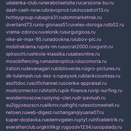
udalenka-club.ru
nerabotaetsite.ru
carszona-bu.ru
dash-cash-now.ru
bravoprod.ru
kinozadrot13.ru
hotteygroup.ru
bagira31.ru
dommarketnsk.ru
dveriland73.ru
nis-glonass51.ru
veles-doroga.ru
tb02.ru
vrema-zdorov.ru
velonik.ru
surgutgloss.ru
nike-air-max-95.ru
nadookna.ru
lubov-pic.ru
mobilreklama.ru
pds-nn.ru
socrat2000.ru
vgurin.ru
spksochi.ru
shkola-klassika.ru
sabeonline.ru
mosoblfencing.ru
masteroptica.ru
lucomoria.ru
iration.ru
devanagari.ru
biblioverde.ru
igro-pictures.ru
dk-tulamash.ru
s-dez-s.ru
peysok.ru
blackcountess.ru
asoftdoc.ru
scifichannel.ru
ocenka-appraisal.ru
mudconnector.ru
hitstih.ru
pik-finance.ru
vip-surfing.ru
wundermoscow.ru
olymp-clan.ru
dr-pavlush.ru
su2lgyoeucscn.ru
allkmv.ru
dhgfd.ru
tesotomeshell.ru
netoen.ru
web-digest.ru
changanqiyuana07.ru
kuper-dostavka.ru
edemvgelen.ru
ytyt.ru
infoelektrik.ru
everafterclub.org
kirillkgr.ru
goodv1234.ru
oopslady.ru