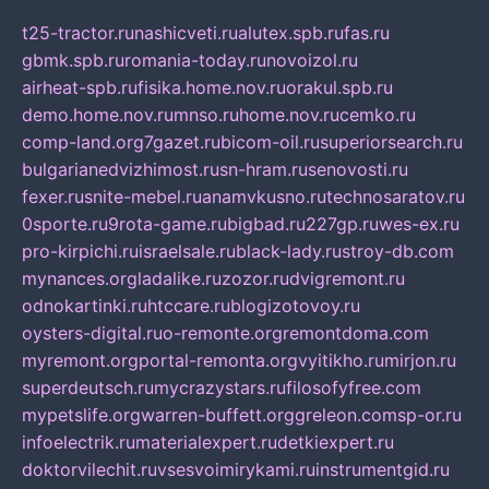
t25-tractor.ru
nashicveti.ru
alutex.spb.ru
fas.ru
gbmk.spb.ru
romania-today.ru
novoizol.ru
airheat-spb.ru
fisika.home.nov.ru
orakul.spb.ru
demo.home.nov.ru
mnso.ru
home.nov.ru
cemko.ru
comp-land.org
7gazet.ru
bicom-oil.ru
superiorsearch.ru
bulgarianedvizhimost.ru
sn-hram.ru
senovosti.ru
fexer.ru
snite-mebel.ru
anamvkusno.ru
technosaratov.ru
0sporte.ru
9rota-game.ru
bigbad.ru
227gp.ru
wes-ex.ru
pro-kirpichi.ru
israelsale.ru
black-lady.ru
stroy-db.com
mynances.org
ladalike.ru
zozor.ru
dvigremont.ru
odnokartinki.ru
htccare.ru
blogizotovoy.ru
oysters-digital.ru
o-remonte.org
remontdoma.com
myremont.org
portal-remonta.org
vyitikho.ru
mirjon.ru
superdeutsch.ru
mycrazystars.ru
filosofyfree.com
mypetslife.org
warren-buffett.org
greleon.com
sp-or.ru
infoelectrik.ru
materialexpert.ru
detkiexpert.ru
doktorvilechit.ru
vsesvoimirykami.ru
instrumentgid.ru