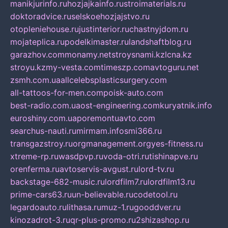
manikjurinfo.ru
hozjajkainfo.ru
stroimaterials.ru
doktoradvice.ru
selskoehozjajstvo.ru
otopleniehouse.ru
justinterior.ru
chastnyjdom.ru
mojateplica.ru
podelkimaster.ru
landshaftblog.ru
garazhov.com
monamy.net
stroysnami.kz
lcna.kz
stroyu.kz
my-vesta.com
timeszp.com
avtoguru.net
zsmh.com.ua
allcelebsplasticsurgery.com
all-tattoos-for-men.com
poisk-auto.com
best-radio.com.ua
ost-engineering.com
kuryatnik.info
euroshiny.com.ua
poremontuavto.com
searchus-nauti.ru
mirmam.info
smi366.ru
transgazstroy.ru
orgmanagement.org
yes-fitness.ru
xtreme-rp.ru
wasdpvp.ru
voda-otri.ru
tishinapve.ru
orenferma.ru
avtoservis-avgust.ru
lord-tv.ru
backstage-682-music.ru
lordfilm7.ru
lordfilm13.ru
prime-cars63.ru
un-believable.ru
codetool.ru
legardoauto.ru
lithasa.ru
muz-1.ru
gooddver.ru
kinozadrot-3.ru
qr-plus-promo.ru
2shizashop.ru