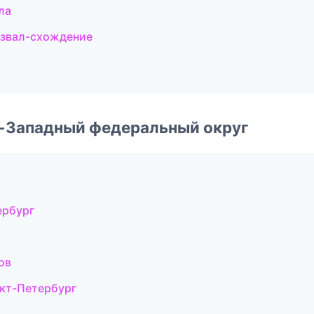
ла
азвал-схождение
о-Западный федеральный округ
ербург
ов
кт-Петербург