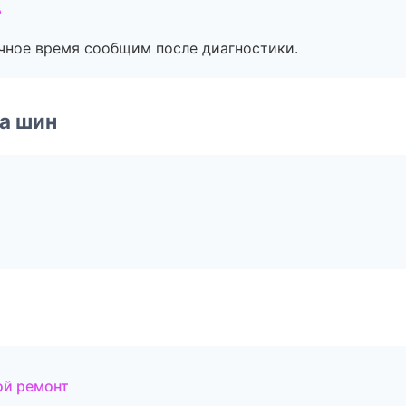
?
очное время сообщим после диагностики.
а шин
ой ремонт