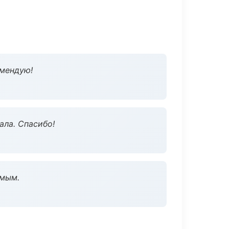
омендую!
ала. Спасибо!
омым.