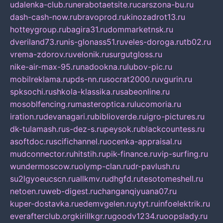
udalenka-club.ru
nerabotaetsite.ru
carszona-bu.ru
dash-cash-now.ru
bravoprod.ru
kinozadrot13.ru
hotteygroup.ru
bagira31.ru
dommarketnsk.ru
dveriland73.ru
nis-glonass51.ru
veles-doroga.ru
tb02.ru
vrema-zdorov.ru
velonik.ru
surgutgloss.ru
nike-air-max-95.ru
nadookna.ru
lubov-pic.ru
mobilreklama.ru
pds-nn.ru
socrat2000.ru
vgurin.ru
spksochi.ru
shkola-klassika.ru
sabeonline.ru
mosoblfencing.ru
masteroptica.ru
lucomoria.ru
iration.ru
devanagari.ru
biblioverde.ru
igro-pictures.ru
dk-tulamash.ru
s-dez-s.ru
peysok.ru
blackcountess.ru
asoftdoc.ru
scifichannel.ru
ocenka-appraisal.ru
mudconnector.ru
hitstih.ru
pik-finance.ru
vip-surfing.ru
wundermoscow.ru
olymp-clan.ru
dr-pavlush.ru
su2lgyoeucscn.ru
allkmv.ru
dhgfd.ru
tesotomeshell.ru
netoen.ru
web-digest.ru
changanqiyuana07.ru
kuper-dostavka.ru
edemvgelen.ru
ytyt.ru
infoelektrik.ru
everafterclub.org
kirillkgr.ru
goodv1234.ru
oopslady.ru