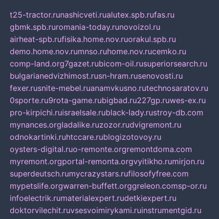
t25-tractor.ru
nashicveti.ru
alutex.spb.ru
fas.ru
gbmk.spb.ru
romania-today.ru
novoizol.ru
airheat-spb.ru
fisika.home.nov.ru
orakul.spb.ru
demo.home.nov.ru
mnso.ru
home.nov.ru
cemko.ru
comp-land.org
7gazet.ru
bicom-oil.ru
superiorsearch.ru
bulgarianedvizhimost.ru
sn-hram.ru
senovosti.ru
fexer.ru
snite-mebel.ru
anamvkusno.ru
technosaratov.ru
0sporte.ru
9rota-game.ru
bigbad.ru
227gp.ru
wes-ex.ru
pro-kirpichi.ru
israelsale.ru
black-lady.ru
stroy-db.com
mynances.org
ladalike.ru
zozor.ru
dvigremont.ru
odnokartinki.ru
htccare.ru
blogizotovoy.ru
oysters-digital.ru
o-remonte.org
remontdoma.com
myremont.org
portal-remonta.org
vyitikho.ru
mirjon.ru
superdeutsch.ru
mycrazystars.ru
filosofyfree.com
mypetslife.org
warren-buffett.org
greleon.com
sp-or.ru
infoelectrik.ru
materialexpert.ru
detkiexpert.ru
doktorvilechit.ru
vsesvoimirykami.ru
instrumentgid.ru