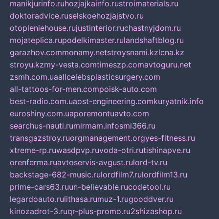
manikjurinfo.ru
hozjajkainfo.ru
stroimaterials.ru
doktoradvice.ru
selskoehozjajstvo.ru
otopleniehouse.ru
justinterior.ru
chastnyjdom.ru
mojateplica.ru
podelkimaster.ru
landshaftblog.ru
garazhov.com
monamy.net
stroysnami.kz
lcna.kz
stroyu.kz
my-vesta.com
timeszp.com
avtoguru.net
zsmh.com.ua
allcelebsplasticsurgery.com
all-tattoos-for-men.com
poisk-auto.com
best-radio.com.ua
ost-engineering.com
kuryatnik.info
euroshiny.com.ua
poremontuavto.com
searchus-nauti.ru
mirmam.info
smi366.ru
transgazstroy.ru
orgmanagement.org
yes-fitness.ru
xtreme-rp.ru
wasdpvp.ru
voda-otri.ru
tishinapve.ru
orenferma.ru
avtoservis-avgust.ru
lord-tv.ru
backstage-682-music.ru
lordfilm7.ru
lordfilm13.ru
prime-cars63.ru
un-believable.ru
codetool.ru
legardoauto.ru
lithasa.ru
muz-1.ru
gooddver.ru
kinozadrot-3.ru
qr-plus-promo.ru
2shizashop.ru