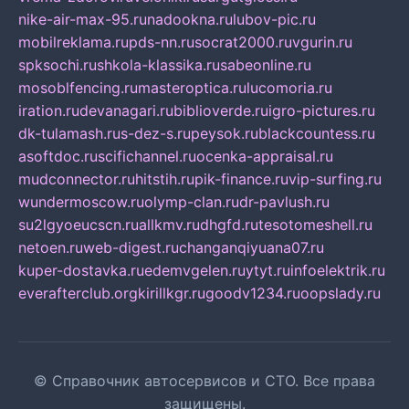
nike-air-max-95.ru
nadookna.ru
lubov-pic.ru
mobilreklama.ru
pds-nn.ru
socrat2000.ru
vgurin.ru
spksochi.ru
shkola-klassika.ru
sabeonline.ru
mosoblfencing.ru
masteroptica.ru
lucomoria.ru
iration.ru
devanagari.ru
biblioverde.ru
igro-pictures.ru
dk-tulamash.ru
s-dez-s.ru
peysok.ru
blackcountess.ru
asoftdoc.ru
scifichannel.ru
ocenka-appraisal.ru
mudconnector.ru
hitstih.ru
pik-finance.ru
vip-surfing.ru
wundermoscow.ru
olymp-clan.ru
dr-pavlush.ru
su2lgyoeucscn.ru
allkmv.ru
dhgfd.ru
tesotomeshell.ru
netoen.ru
web-digest.ru
changanqiyuana07.ru
kuper-dostavka.ru
edemvgelen.ru
ytyt.ru
infoelektrik.ru
everafterclub.org
kirillkgr.ru
goodv1234.ru
oopslady.ru
© Справочник автосервисов и СТО. Все права
защищены.