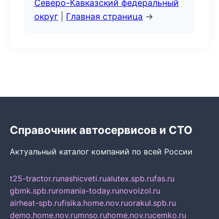
Северо-Кавказский федеральный
округ
|
Главная страница
→
Справочник автосервисов и СТО
Актуальный каталог компаний по всей России
t25-tractor.ru
nashicveti.ru
alutex.spb.ru
fas.ru
gbmk.spb.ru
romania-today.ru
novoizol.ru
airheat-spb.ru
fisika.home.nov.ru
orakul.spb.ru
demo.home.nov.ru
mnso.ru
home.nov.ru
cemko.ru