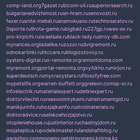
comp-land.org
7gazet.ru
bicom-oil.ru
superiorsearch.ru
bulgarianedvizhimost.ru
sn-hram.ru
senovosti.ru
fexer.ru
snite-mebel.ru
anamvkusno.ru
technosaratov.ru
0sporte.ru
9rota-game.ru
bigbad.ru
227gp.ru
wes-ex.ru
pro-kirpichi.ru
israelsale.ru
black-lady.ru
stroy-db.com
mynances.org
ladalike.ru
zozor.ru
dvigremont.ru
odnokartinki.ru
htccare.ru
blogizotovoy.ru
oysters-digital.ru
o-remonte.org
remontdoma.com
myremont.org
portal-remonta.org
vyitikho.ru
mirjon.ru
superdeutsch.ru
mycrazystars.ru
filosofyfree.com
mypetslife.org
warren-buffett.org
greleon.com
sp-or.ru
infoelectrik.ru
materialexpert.ru
detkiexpert.ru
doktorvilechit.ru
vsesvoimirykami.ru
instrumentgid.ru
manikjurinfo.ru
hozjajkainfo.ru
stroimaterials.ru
doktoradvice.ru
selskoehozjajstvo.ru
otopleniehouse.ru
justinterior.ru
chastnyjdom.ru
mojateplica.ru
podelkimaster.ru
landshaftblog.ru
garazhov.com
monamy.net
stroysnami.kz
lcna.kz