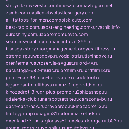
stroyu.kz
my-vesta.com
timeszp.com
avtoguru.net
zsmh.com.ua
allcelebsplasticsurgery.com
all-tattoos-for-men.com
poisk-auto.com
best-radio.com.ua
ost-engineering.com
kuryatnik.info
euroshiny.com.ua
poremontuavto.com
searchus-nauti.ru
mirmam.info
smi366.ru
transgazstroy.ru
orgmanagement.org
yes-fitness.ru
xtreme-rp.ru
wasdpvp.ru
voda-otri.ru
tishinapve.ru
orenferma.ru
avtoservis-avgust.ru
lord-tv.ru
backstage-682-music.ru
lordfilm7.ru
lordfilm13.ru
prime-cars63.ru
un-believable.ru
codetool.ru
legardoauto.ru
lithasa.ru
muz-1.ru
gooddver.ru
kinozadrot-3.ru
qr-plus-promo.ru
2shizashop.ru
udalenka-club.ru
nerabotaetsite.ru
carszona-bu.ru
dash-cash-now.ru
bravoprod.ru
kinozadrot13.ru
hotteygroup.ru
bagira31.ru
dommarketnsk.ru
dveriland73.ru
nis-glonass51.ru
veles-doroga.ru
tb02.ru
vrema-zdorov.ru
velonik.ru
surgutgloss.ru