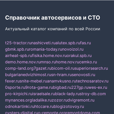
Справочник автосервисов и СТО
Актуальный каталог компаний по всей России
t25-tractor.ru
nashicveti.ru
alutex.spb.ru
fas.ru
gbmk.spb.ru
romania-today.ru
novoizol.ru
airheat-spb.ru
fisika.home.nov.ru
orakul.spb.ru
demo.home.nov.ru
mnso.ru
home.nov.ru
cemko.ru
comp-land.org
7gazet.ru
bicom-oil.ru
superiorsearch.ru
bulgarianedvizhimost.ru
sn-hram.ru
senovosti.ru
fexer.ru
snite-mebel.ru
anamvkusno.ru
technosaratov.ru
0sporte.ru
9rota-game.ru
bigbad.ru
227gp.ru
wes-ex.ru
pro-kirpichi.ru
israelsale.ru
black-lady.ru
stroy-db.com
mynances.org
ladalike.ru
zozor.ru
dvigremont.ru
odnokartinki.ru
htccare.ru
blogizotovoy.ru
oysters-digital.ru
o-remonte.org
remontdoma.com