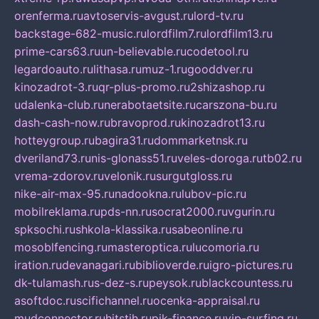
orenferma.ru
avtoservis-avgust.ru
lord-tv.ru
backstage-682-music.ru
lordfilm7.ru
lordfilm13.ru
prime-cars63.ru
un-believable.ru
codetool.ru
legardoauto.ru
lithasa.ru
muz-1.ru
gooddver.ru
kinozadrot-3.ru
qr-plus-promo.ru
2shizashop.ru
udalenka-club.ru
nerabotaetsite.ru
carszona-bu.ru
dash-cash-now.ru
bravoprod.ru
kinozadrot13.ru
hotteygroup.ru
bagira31.ru
dommarketnsk.ru
dveriland73.ru
nis-glonass51.ru
veles-doroga.ru
tb02.ru
vrema-zdorov.ru
velonik.ru
surgutgloss.ru
nike-air-max-95.ru
nadookna.ru
lubov-pic.ru
mobilreklama.ru
pds-nn.ru
socrat2000.ru
vgurin.ru
spksochi.ru
shkola-klassika.ru
sabeonline.ru
mosoblfencing.ru
masteroptica.ru
lucomoria.ru
iration.ru
devanagari.ru
biblioverde.ru
igro-pictures.ru
dk-tulamash.ru
s-dez-s.ru
peysok.ru
blackcountess.ru
asoftdoc.ru
scifichannel.ru
ocenka-appraisal.ru
mudconnector.ru
hitstih.ru
pik-finance.ru
vip-surfing.ru