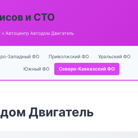
исов и СТО
г
» Автоцентр Автодом Двигатель
ро-Западный ФО
Приволжский ФО
Уральский ФО
Южный ФО
Северо-Кавказский ФО
одом Двигатель