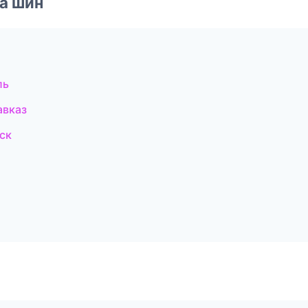
а шин
ль
авказ
ск