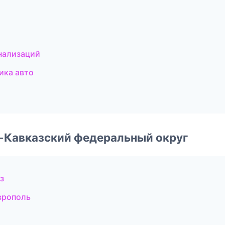
нализаций
ика авто
о-Кавказский федеральный округ
з
врополь