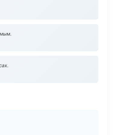
омым.
сах.