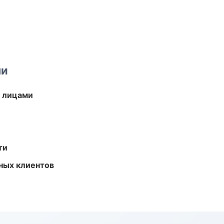
ми
и лицами
ти
ных клиентов