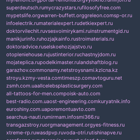
superdeutsch.ru
mycrazystars.ru
filosofyfree.com
mypetslife.org
warren-buffett.org
greleon.com
sp-or.ru
infoelectrik.ru
materialexpert.ru
detkiexpert.ru
doktorvilechit.ru
vsesvoimirykami.ru
instrumentgid.ru
manikjurinfo.ru
hozjajkainfo.ru
stroimaterials.ru
doktoradvice.ru
selskoehozjajstvo.ru
otopleniehouse.ru
justinterior.ru
chastnyjdom.ru
mojateplica.ru
podelkimaster.ru
landshaftblog.ru
garazhov.com
monamy.net
stroysnami.kz
lcna.kz
stroyu.kz
my-vesta.com
timeszp.com
avtoguru.net
zsmh.com.ua
allcelebsplasticsurgery.com
all-tattoos-for-men.com
poisk-auto.com
best-radio.com.ua
ost-engineering.com
kuryatnik.info
euroshiny.com.ua
poremontuavto.com
searchus-nauti.ru
mirmam.info
smi366.ru
transgazstroy.ru
orgmanagement.org
yes-fitness.ru
xtreme-rp.ru
wasdpvp.ru
voda-otri.ru
tishinapve.ru