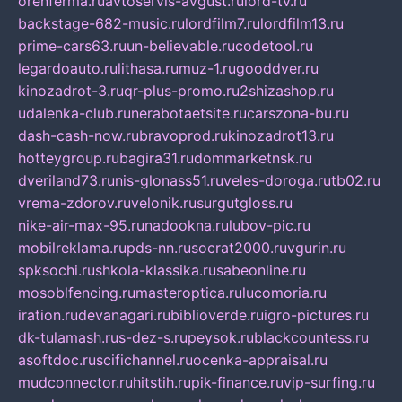
orenferma.ru
avtoservis-avgust.ru
lord-tv.ru
backstage-682-music.ru
lordfilm7.ru
lordfilm13.ru
prime-cars63.ru
un-believable.ru
codetool.ru
legardoauto.ru
lithasa.ru
muz-1.ru
gooddver.ru
kinozadrot-3.ru
qr-plus-promo.ru
2shizashop.ru
udalenka-club.ru
nerabotaetsite.ru
carszona-bu.ru
dash-cash-now.ru
bravoprod.ru
kinozadrot13.ru
hotteygroup.ru
bagira31.ru
dommarketnsk.ru
dveriland73.ru
nis-glonass51.ru
veles-doroga.ru
tb02.ru
vrema-zdorov.ru
velonik.ru
surgutgloss.ru
nike-air-max-95.ru
nadookna.ru
lubov-pic.ru
mobilreklama.ru
pds-nn.ru
socrat2000.ru
vgurin.ru
spksochi.ru
shkola-klassika.ru
sabeonline.ru
mosoblfencing.ru
masteroptica.ru
lucomoria.ru
iration.ru
devanagari.ru
biblioverde.ru
igro-pictures.ru
dk-tulamash.ru
s-dez-s.ru
peysok.ru
blackcountess.ru
asoftdoc.ru
scifichannel.ru
ocenka-appraisal.ru
mudconnector.ru
hitstih.ru
pik-finance.ru
vip-surfing.ru