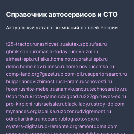
Справочник автосервисов и СТО
Актуальный каталог компаний по всей России
t25-tractor.ru
nashicveti.ru
alutex.spb.ru
fas.ru
gbmk.spb.ru
romania-today.ru
novoizol.ru
airheat-spb.ru
fisika.home.nov.ru
orakul.spb.ru
demo.home.nov.ru
mnso.ru
home.nov.ru
cemko.ru
comp-land.org
7gazet.ru
bicom-oil.ru
superiorsearch.ru
bulgarianedvizhimost.ru
sn-hram.ru
senovosti.ru
fexer.ru
snite-mebel.ru
anamvkusno.ru
technosaratov.ru
0sporte.ru
9rota-game.ru
bigbad.ru
227gp.ru
wes-ex.ru
pro-kirpichi.ru
israelsale.ru
black-lady.ru
stroy-db.com
mynances.org
ladalike.ru
zozor.ru
dvigremont.ru
odnokartinki.ru
htccare.ru
blogizotovoy.ru
oysters-digital.ru
o-remonte.org
remontdoma.com
myremont.org
portal-remonta.org
vyitikho.ru
mirjon.ru