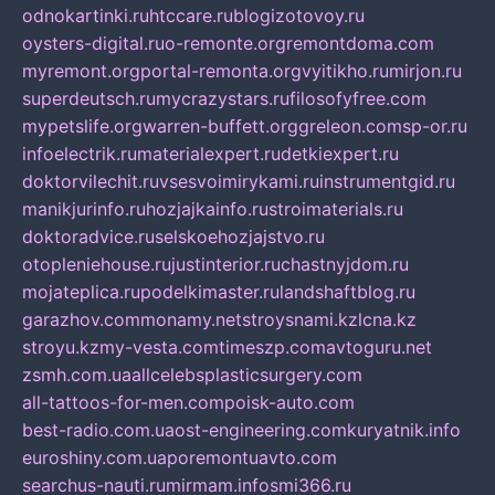
odnokartinki.ru
htccare.ru
blogizotovoy.ru
oysters-digital.ru
o-remonte.org
remontdoma.com
myremont.org
portal-remonta.org
vyitikho.ru
mirjon.ru
superdeutsch.ru
mycrazystars.ru
filosofyfree.com
mypetslife.org
warren-buffett.org
greleon.com
sp-or.ru
infoelectrik.ru
materialexpert.ru
detkiexpert.ru
doktorvilechit.ru
vsesvoimirykami.ru
instrumentgid.ru
manikjurinfo.ru
hozjajkainfo.ru
stroimaterials.ru
doktoradvice.ru
selskoehozjajstvo.ru
otopleniehouse.ru
justinterior.ru
chastnyjdom.ru
mojateplica.ru
podelkimaster.ru
landshaftblog.ru
garazhov.com
monamy.net
stroysnami.kz
lcna.kz
stroyu.kz
my-vesta.com
timeszp.com
avtoguru.net
zsmh.com.ua
allcelebsplasticsurgery.com
all-tattoos-for-men.com
poisk-auto.com
best-radio.com.ua
ost-engineering.com
kuryatnik.info
euroshiny.com.ua
poremontuavto.com
searchus-nauti.ru
mirmam.info
smi366.ru