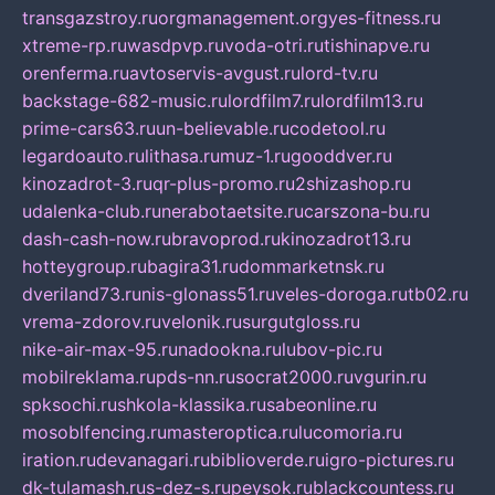
transgazstroy.ru
orgmanagement.org
yes-fitness.ru
xtreme-rp.ru
wasdpvp.ru
voda-otri.ru
tishinapve.ru
orenferma.ru
avtoservis-avgust.ru
lord-tv.ru
backstage-682-music.ru
lordfilm7.ru
lordfilm13.ru
prime-cars63.ru
un-believable.ru
codetool.ru
legardoauto.ru
lithasa.ru
muz-1.ru
gooddver.ru
kinozadrot-3.ru
qr-plus-promo.ru
2shizashop.ru
udalenka-club.ru
nerabotaetsite.ru
carszona-bu.ru
dash-cash-now.ru
bravoprod.ru
kinozadrot13.ru
hotteygroup.ru
bagira31.ru
dommarketnsk.ru
dveriland73.ru
nis-glonass51.ru
veles-doroga.ru
tb02.ru
vrema-zdorov.ru
velonik.ru
surgutgloss.ru
nike-air-max-95.ru
nadookna.ru
lubov-pic.ru
mobilreklama.ru
pds-nn.ru
socrat2000.ru
vgurin.ru
spksochi.ru
shkola-klassika.ru
sabeonline.ru
mosoblfencing.ru
masteroptica.ru
lucomoria.ru
iration.ru
devanagari.ru
biblioverde.ru
igro-pictures.ru
dk-tulamash.ru
s-dez-s.ru
peysok.ru
blackcountess.ru