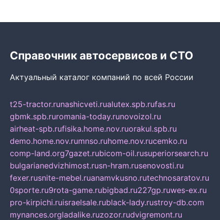
Справочник автосервисов и СТО
Актуальный каталог компаний по всей России
t25-tractor.ru
nashicveti.ru
alutex.spb.ru
fas.ru
gbmk.spb.ru
romania-today.ru
novoizol.ru
airheat-spb.ru
fisika.home.nov.ru
orakul.spb.ru
demo.home.nov.ru
mnso.ru
home.nov.ru
cemko.ru
comp-land.org
7gazet.ru
bicom-oil.ru
superiorsearch.ru
bulgarianedvizhimost.ru
sn-hram.ru
senovosti.ru
fexer.ru
snite-mebel.ru
anamvkusno.ru
technosaratov.ru
0sporte.ru
9rota-game.ru
bigbad.ru
227gp.ru
wes-ex.ru
pro-kirpichi.ru
israelsale.ru
black-lady.ru
stroy-db.com
mynances.org
ladalike.ru
zozor.ru
dvigremont.ru