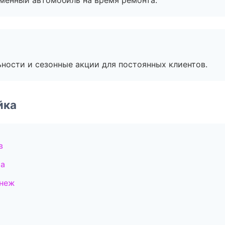
дменный автомобиль на время ремонта.
ьности и сезонные акции для постоянных клиентов.
йка
в
ла
онеж