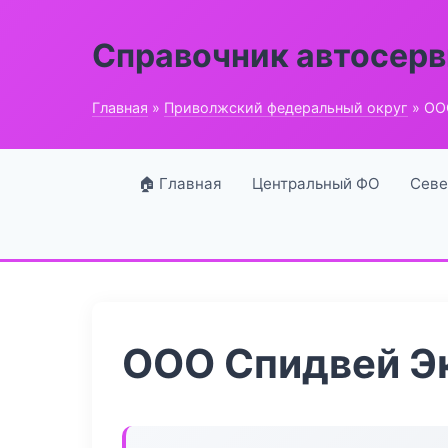
Справочник автосерв
Главная
»
Приволжский федеральный округ
» ОО
🏠 Главная
Центральный ФО
Севе
ООО Спидвей Э