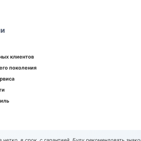
ми
ных клиентов
его поколения
рвиса
ти
иль
 четко, в срок, с гарантией. Буду рекомендовать знак