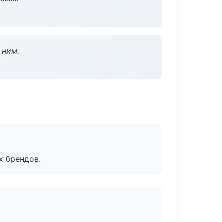
 ним.
х брендов.