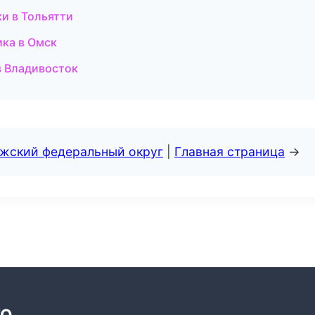
ки в Тольятти
ика в Омск
в Владивосток
лжский федеральный округ
|
Главная страница
→
ТО