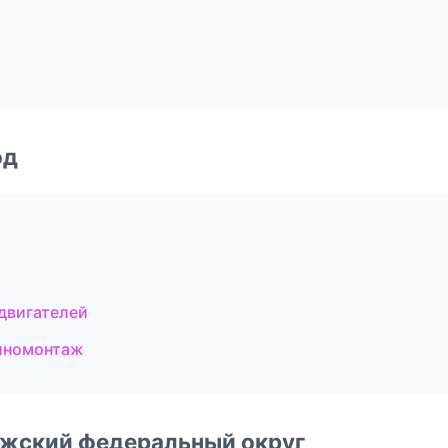
од
двигателей
иномонтаж
лжский федеральный округ