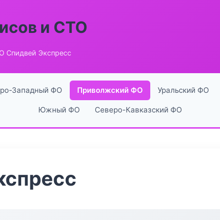
исов и СТО
О Спидвей Экспресс
ро-Западный ФО
Приволжский ФО
Уральский ФО
Южный ФО
Северо-Кавказский ФО
кспресс