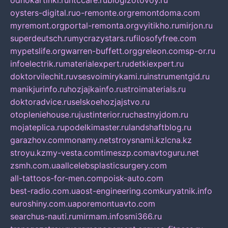
odnokartinki.ru
htccare.ru
blogizotovoy.ru
oysters-digital.ru
o-remonte.org
remontdoma.com
myremont.org
portal-remonta.org
vyitikho.ru
mirjon.ru
superdeutsch.ru
mycrazystars.ru
filosofyfree.com
mypetslife.org
warren-buffett.org
greleon.com
sp-or.ru
infoelectrik.ru
materialexpert.ru
detkiexpert.ru
doktorvilechit.ru
vsesvoimirykami.ru
instrumentgid.ru
manikjurinfo.ru
hozjajkainfo.ru
stroimaterials.ru
doktoradvice.ru
selskoehozjajstvo.ru
otopleniehouse.ru
justinterior.ru
chastnyjdom.ru
mojateplica.ru
podelkimaster.ru
landshaftblog.ru
garazhov.com
monamy.net
stroysnami.kz
lcna.kz
stroyu.kz
my-vesta.com
timeszp.com
avtoguru.net
zsmh.com.ua
allcelebsplasticsurgery.com
all-tattoos-for-men.com
poisk-auto.com
best-radio.com.ua
ost-engineering.com
kuryatnik.info
euroshiny.com.ua
poremontuavto.com
searchus-nauti.ru
mirmam.info
smi366.ru