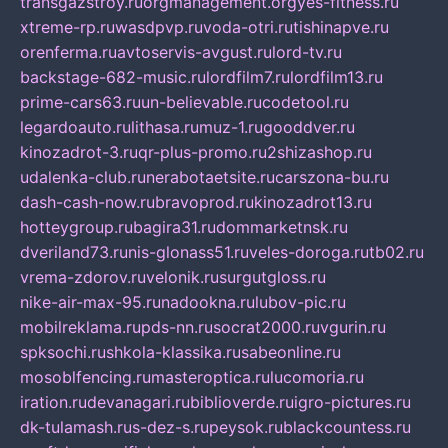
transgazstroy.ru
orgmanagement.org
yes-fitness.ru
xtreme-rp.ru
wasdpvp.ru
voda-otri.ru
tishinapve.ru
orenferma.ru
avtoservis-avgust.ru
lord-tv.ru
backstage-682-music.ru
lordfilm7.ru
lordfilm13.ru
prime-cars63.ru
un-believable.ru
codetool.ru
legardoauto.ru
lithasa.ru
muz-1.ru
gooddver.ru
kinozadrot-3.ru
qr-plus-promo.ru
2shizashop.ru
udalenka-club.ru
nerabotaetsite.ru
carszona-bu.ru
dash-cash-now.ru
bravoprod.ru
kinozadrot13.ru
hotteygroup.ru
bagira31.ru
dommarketnsk.ru
dveriland73.ru
nis-glonass51.ru
veles-doroga.ru
tb02.ru
vrema-zdorov.ru
velonik.ru
surgutgloss.ru
nike-air-max-95.ru
nadookna.ru
lubov-pic.ru
mobilreklama.ru
pds-nn.ru
socrat2000.ru
vgurin.ru
spksochi.ru
shkola-klassika.ru
sabeonline.ru
mosoblfencing.ru
masteroptica.ru
lucomoria.ru
iration.ru
devanagari.ru
biblioverde.ru
igro-pictures.ru
dk-tulamash.ru
s-dez-s.ru
peysok.ru
blackcountess.ru