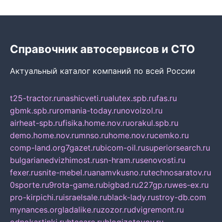
Справочник автосервисов и СТО
Актуальный каталог компаний по всей России
t25-tractor.ru
nashicveti.ru
alutex.spb.ru
fas.ru
gbmk.spb.ru
romania-today.ru
novoizol.ru
airheat-spb.ru
fisika.home.nov.ru
orakul.spb.ru
demo.home.nov.ru
mnso.ru
home.nov.ru
cemko.ru
comp-land.org
7gazet.ru
bicom-oil.ru
superiorsearch.ru
bulgarianedvizhimost.ru
sn-hram.ru
senovosti.ru
fexer.ru
snite-mebel.ru
anamvkusno.ru
technosaratov.ru
0sporte.ru
9rota-game.ru
bigbad.ru
227gp.ru
wes-ex.ru
pro-kirpichi.ru
israelsale.ru
black-lady.ru
stroy-db.com
mynances.org
ladalike.ru
zozor.ru
dvigremont.ru