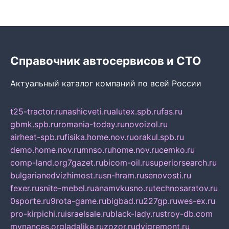
Справочник автосервисов и СТО
Актуальный каталог компаний по всей России
t25-tractor.ru
nashicveti.ru
alutex.spb.ru
fas.ru
gbmk.spb.ru
romania-today.ru
novoizol.ru
airheat-spb.ru
fisika.home.nov.ru
orakul.spb.ru
demo.home.nov.ru
mnso.ru
home.nov.ru
cemko.ru
comp-land.org
7gazet.ru
bicom-oil.ru
superiorsearch.ru
bulgarianedvizhimost.ru
sn-hram.ru
senovosti.ru
fexer.ru
snite-mebel.ru
anamvkusno.ru
technosaratov.ru
0sporte.ru
9rota-game.ru
bigbad.ru
227gp.ru
wes-ex.ru
pro-kirpichi.ru
israelsale.ru
black-lady.ru
stroy-db.com
mynances.org
ladalike.ru
zozor.ru
dvigremont.ru