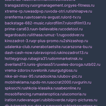
transgazstroy.ru
orgmanagement.org
yes-fitness.ru
xtreme-rp.ru
wasdpvp.ru
voda-otri.ru
tishinapve.ru
orenferma.ru
avtoservis-avgust.ru
lord-tv.ru
backstage-682-music.ru
lordfilm7.ru
lordfilm13.ru
prime-cars63.ru
un-believable.ru
codetool.ru
legardoauto.ru
lithasa.ru
muz-1.ru
gooddver.ru
kinozadrot-3.ru
qr-plus-promo.ru
2shizashop.ru
udalenka-club.ru
nerabotaetsite.ru
carszona-bu.ru
dash-cash-now.ru
bravoprod.ru
kinozadrot13.ru
hotteygroup.ru
bagira31.ru
dommarketnsk.ru
dveriland73.ru
nis-glonass51.ru
veles-doroga.ru
tb02.ru
vrema-zdorov.ru
velonik.ru
surgutgloss.ru
nike-air-max-95.ru
nadookna.ru
lubov-pic.ru
mobilreklama.ru
pds-nn.ru
socrat2000.ru
vgurin.ru
spksochi.ru
shkola-klassika.ru
sabeonline.ru
mosoblfencing.ru
masteroptica.ru
lucomoria.ru
iration.ru
devanagari.ru
biblioverde.ru
igro-pictures.ru
dk-tulamash.ru
s-dez-s.ru
peysok.ru
blackcountess.ru