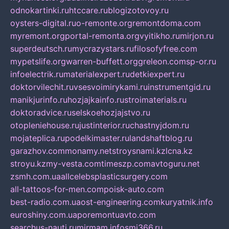
odnokartinki.ru
htccare.ru
blogizotovoy.ru
oysters-digital.ru
o-remonte.org
remontdoma.com
myremont.org
portal-remonta.org
vyitikho.ru
mirjon.ru
superdeutsch.ru
mycrazystars.ru
filosofyfree.com
mypetslife.org
warren-buffett.org
greleon.com
sp-or.ru
infoelectrik.ru
materialexpert.ru
detkiexpert.ru
doktorvilechit.ru
vsesvoimirykami.ru
instrumentgid.ru
manikjurinfo.ru
hozjajkainfo.ru
stroimaterials.ru
doktoradvice.ru
selskoehozjajstvo.ru
otopleniehouse.ru
justinterior.ru
chastnyjdom.ru
mojateplica.ru
podelkimaster.ru
landshaftblog.ru
garazhov.com
monamy.net
stroysnami.kz
lcna.kz
stroyu.kz
my-vesta.com
timeszp.com
avtoguru.net
zsmh.com.ua
allcelebsplasticsurgery.com
all-tattoos-for-men.com
poisk-auto.com
best-radio.com.ua
ost-engineering.com
kuryatnik.info
euroshiny.com.ua
poremontuavto.com
searchus-nauti.ru
mirmam.info
smi366.ru