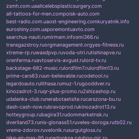
zsmh.com.ua
allcelebsplasticsurgery.com
all-tattoos-for-men.com
poisk-auto.com
best-radio.com.ua
ost-engineering.com
kuryatnik.info
euroshiny.com.ua
poremontuavto.com
searchus-nauti.ru
mirmam.info
smi366.ru
transgazstroy.ru
orgmanagement.org
yes-fitness.ru
xtreme-rp.ru
wasdpvp.ru
voda-otri.ru
tishinapve.ru
orenferma.ru
avtoservis-avgust.ru
lord-tv.ru
backstage-682-music.ru
lordfilm7.ru
lordfilm13.ru
prime-cars63.ru
un-believable.ru
codetool.ru
legardoauto.ru
lithasa.ru
muz-1.ru
gooddver.ru
kinozadrot-3.ru
qr-plus-promo.ru
2shizashop.ru
udalenka-club.ru
nerabotaetsite.ru
carszona-bu.ru
dash-cash-now.ru
bravoprod.ru
kinozadrot13.ru
hotteygroup.ru
bagira31.ru
dommarketnsk.ru
dveriland73.ru
nis-glonass51.ru
veles-doroga.ru
tb02.ru
vrema-zdorov.ru
velonik.ru
surgutgloss.ru
nike-air-max-95.ru
nadookna.ru
lubov-pic.ru