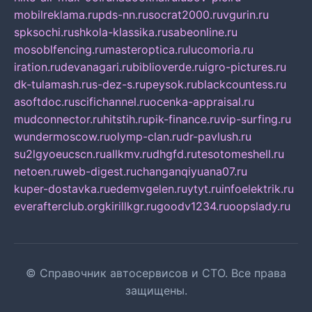
mobilreklama.ru
pds-nn.ru
socrat2000.ru
vgurin.ru
spksochi.ru
shkola-klassika.ru
sabeonline.ru
mosoblfencing.ru
masteroptica.ru
lucomoria.ru
iration.ru
devanagari.ru
biblioverde.ru
igro-pictures.ru
dk-tulamash.ru
s-dez-s.ru
peysok.ru
blackcountess.ru
asoftdoc.ru
scifichannel.ru
ocenka-appraisal.ru
mudconnector.ru
hitstih.ru
pik-finance.ru
vip-surfing.ru
wundermoscow.ru
olymp-clan.ru
dr-pavlush.ru
su2lgyoeucscn.ru
allkmv.ru
dhgfd.ru
tesotomeshell.ru
netoen.ru
web-digest.ru
changanqiyuana07.ru
kuper-dostavka.ru
edemvgelen.ru
ytyt.ru
infoelektrik.ru
everafterclub.org
kirillkgr.ru
goodv1234.ru
oopslady.ru
© Справочник автосервисов и СТО. Все права
защищены.