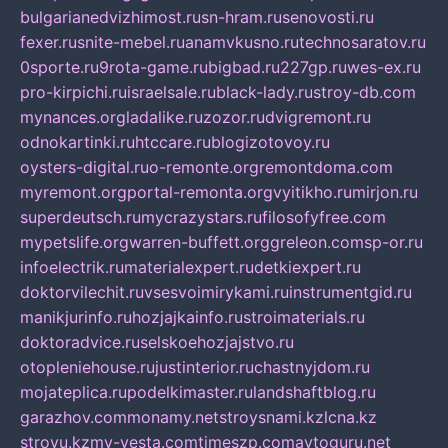
bulgarianedvizhimost.ru
sn-hram.ru
senovosti.ru
fexer.ru
snite-mebel.ru
anamvkusno.ru
technosaratov.ru
0sporte.ru
9rota-game.ru
bigbad.ru
227gp.ru
wes-ex.ru
pro-kirpichi.ru
israelsale.ru
black-lady.ru
stroy-db.com
mynances.org
ladalike.ru
zozor.ru
dvigremont.ru
odnokartinki.ru
htccare.ru
blogizotovoy.ru
oysters-digital.ru
o-remonte.org
remontdoma.com
myremont.org
portal-remonta.org
vyitikho.ru
mirjon.ru
superdeutsch.ru
mycrazystars.ru
filosofyfree.com
mypetslife.org
warren-buffett.org
greleon.com
sp-or.ru
infoelectrik.ru
materialexpert.ru
detkiexpert.ru
doktorvilechit.ru
vsesvoimirykami.ru
instrumentgid.ru
manikjurinfo.ru
hozjajkainfo.ru
stroimaterials.ru
doktoradvice.ru
selskoehozjajstvo.ru
otopleniehouse.ru
justinterior.ru
chastnyjdom.ru
mojateplica.ru
podelkimaster.ru
landshaftblog.ru
garazhov.com
monamy.net
stroysnami.kz
lcna.kz
stroyu.kz
my-vesta.com
timeszp.com
avtoguru.net