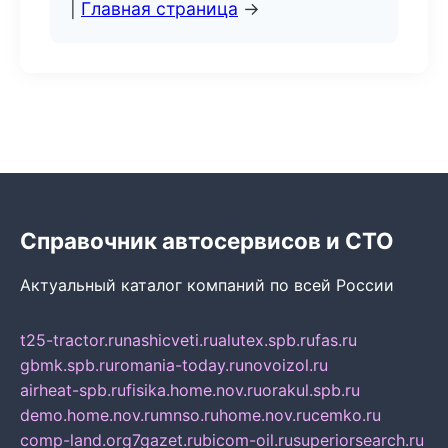
|
Главная страница
→
Справочник автосервисов и СТО
Актуальный каталог компаний по всей России
t25-tractor.ru
nashicveti.ru
alutex.spb.ru
fas.ru
gbmk.spb.ru
romania-today.ru
novoizol.ru
airheat-spb.ru
fisika.home.nov.ru
orakul.spb.ru
demo.home.nov.ru
mnso.ru
home.nov.ru
cemko.ru
comp-land.org
7gazet.ru
bicom-oil.ru
superiorsearch.ru