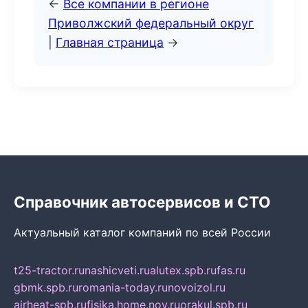
←
Все компании в регионе
Приволжский федеральный округ
|
Главная страница
→
Справочник автосервисов и СТО
Актуальный каталог компаний по всей России
t25-tractor.ru
nashicveti.ru
alutex.spb.ru
fas.ru
gbmk.spb.ru
romania-today.ru
novoizol.ru
airheat-spb.ru
fisika.home.nov.ru
orakul.spb.ru