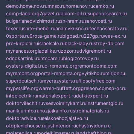
demo.home.nov.ru
mnso.ru
home.nov.ru
cemko.ru
comp-land.org
7gazet.ru
bicom-oil.ru
superiorsearch.ru
bulgarianedvizhimost.ru
sn-hram.ru
senovosti.ru
fexer.ru
snite-mebel.ru
anamvkusno.ru
technosaratov.ru
0sporte.ru
9rota-game.ru
bigbad.ru
227gp.ru
wes-ex.ru
pro-kirpichi.ru
israelsale.ru
black-lady.ru
stroy-db.com
mynances.org
ladalike.ru
zozor.ru
dvigremont.ru
odnokartinki.ru
htccare.ru
blogizotovoy.ru
oysters-digital.ru
o-remonte.org
remontdoma.com
myremont.org
portal-remonta.org
vyitikho.ru
mirjon.ru
superdeutsch.ru
mycrazystars.ru
filosofyfree.com
mypetslife.org
warren-buffett.org
greleon.com
sp-or.ru
infoelectrik.ru
materialexpert.ru
detkiexpert.ru
doktorvilechit.ru
vsesvoimirykami.ru
instrumentgid.ru
manikjurinfo.ru
hozjajkainfo.ru
stroimaterials.ru
doktoradvice.ru
selskoehozjajstvo.ru
otopleniehouse.ru
justinterior.ru
chastnyjdom.ru
mojateplica.ru
podelkimaster.ru
landshaftblog.ru