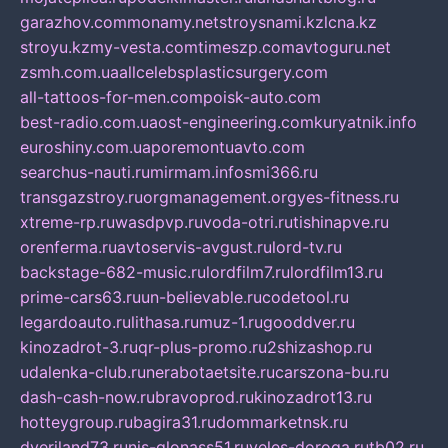
garazhov.com
monamy.net
stroysnami.kz
lcna.kz
stroyu.kz
my-vesta.com
timeszp.com
avtoguru.net
zsmh.com.ua
allcelebsplasticsurgery.com
all-tattoos-for-men.com
poisk-auto.com
best-radio.com.ua
ost-engineering.com
kuryatnik.info
euroshiny.com.ua
poremontuavto.com
searchus-nauti.ru
mirmam.info
smi366.ru
transgazstroy.ru
orgmanagement.org
yes-fitness.ru
xtreme-rp.ru
wasdpvp.ru
voda-otri.ru
tishinapve.ru
orenferma.ru
avtoservis-avgust.ru
lord-tv.ru
backstage-682-music.ru
lordfilm7.ru
lordfilm13.ru
prime-cars63.ru
un-believable.ru
codetool.ru
legardoauto.ru
lithasa.ru
muz-1.ru
gooddver.ru
kinozadrot-3.ru
qr-plus-promo.ru
2shizashop.ru
udalenka-club.ru
nerabotaetsite.ru
carszona-bu.ru
dash-cash-now.ru
bravoprod.ru
kinozadrot13.ru
hotteygroup.ru
bagira31.ru
dommarketnsk.ru
dveriland73.ru
nis-glonass51.ru
veles-doroga.ru
tb02.ru