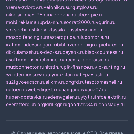
vrema-zdorov.ru
velonik.ru
surgutgloss.ru
nike-air-max-95.ru
nadookna.ru
lubov-pic.ru
mobilreklama.ru
pds-nn.ru
socrat2000.ru
vgurin.ru
spksochi.ru
shkola-klassika.ru
sabeonline.ru
mosoblfencing.ru
masteroptica.ru
lucomoria.ru
iration.ru
devanagari.ru
biblioverde.ru
igro-pictures.ru
dk-tulamash.ru
s-dez-s.ru
peysok.ru
blackcountess.ru
asoftdoc.ru
scifichannel.ru
ocenka-appraisal.ru
mudconnector.ru
hitstih.ru
pik-finance.ru
vip-surfing.ru
wundermoscow.ru
olymp-clan.ru
dr-pavlush.ru
su2lgyoeucscn.ru
allkmv.ru
dhgfd.ru
tesotomeshell.ru
netoen.ru
web-digest.ru
changanqiyuana07.ru
kuper-dostavka.ru
edemvgelen.ru
ytyt.ru
infoelektrik.ru
everafterclub.org
kirillkgr.ru
goodv1234.ru
oopslady.ru
© Справочник автосервисов и СТО. Все права