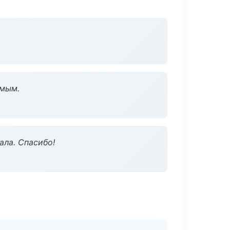
омым.
ала. Спасибо!