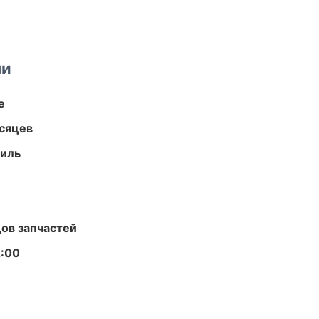
ми
е
есяцев
иль
ов запчастей
2:00