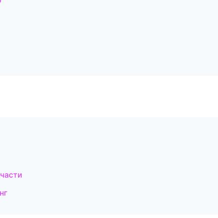
о
части
нг