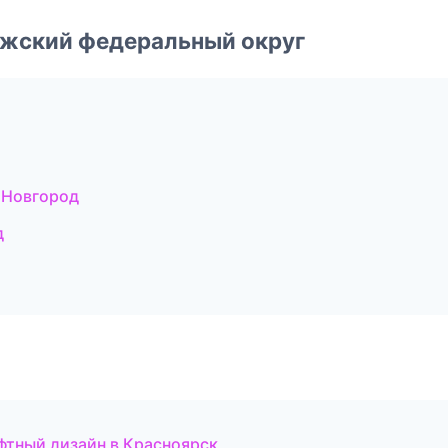
лжский федеральный округ
 Новгород
д
фтный дизайн в Красноярск