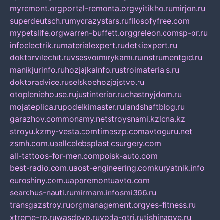
myremont.org
portal-remonta.org
vyitikho.ru
mirjon.ru
superdeutsch.ru
mycrazystars.ru
filosofyfree.com
mypetslife.org
warren-buffett.org
greleon.com
sp-or.ru
infoelectrik.ru
materialexpert.ru
detkiexpert.ru
doktorvilechit.ru
vsesvoimirykami.ru
instrumentgid.ru
manikjurinfo.ru
hozjajkainfo.ru
stroimaterials.ru
doktoradvice.ru
selskoehozjajstvo.ru
otopleniehouse.ru
justinterior.ru
chastnyjdom.ru
mojateplica.ru
podelkimaster.ru
landshaftblog.ru
garazhov.com
monamy.net
stroysnami.kz
lcna.kz
stroyu.kz
my-vesta.com
timeszp.com
avtoguru.net
zsmh.com.ua
allcelebsplasticsurgery.com
all-tattoos-for-men.com
poisk-auto.com
best-radio.com.ua
ost-engineering.com
kuryatnik.info
euroshiny.com.ua
poremontuavto.com
searchus-nauti.ru
mirmam.info
smi366.ru
transgazstroy.ru
orgmanagement.org
yes-fitness.ru
xtreme-rp.ru
wasdpvp.ru
voda-otri.ru
tishinapve.ru