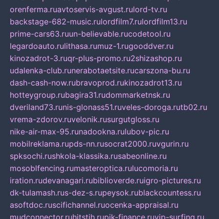
orenferma.ru
avtoservis-avgust.ru
lord-tv.ru
backstage-682-music.ru
lordfilm7.ru
lordfilm13.ru
prime-cars63.ru
un-believable.ru
codetool.ru
legardoauto.ru
lithasa.ru
muz-1.ru
gooddver.ru
kinozadrot-3.ru
qr-plus-promo.ru
2shizashop.ru
udalenka-club.ru
nerabotaetsite.ru
carszona-bu.ru
dash-cash-now.ru
bravoprod.ru
kinozadrot13.ru
hotteygroup.ru
bagira31.ru
dommarketnsk.ru
dveriland73.ru
nis-glonass51.ru
veles-doroga.ru
tb02.ru
vrema-zdorov.ru
velonik.ru
surgutgloss.ru
nike-air-max-95.ru
nadookna.ru
lubov-pic.ru
mobilreklama.ru
pds-nn.ru
socrat2000.ru
vgurin.ru
spksochi.ru
shkola-klassika.ru
sabeonline.ru
mosoblfencing.ru
masteroptica.ru
lucomoria.ru
iration.ru
devanagari.ru
biblioverde.ru
igro-pictures.ru
dk-tulamash.ru
s-dez-s.ru
peysok.ru
blackcountess.ru
asoftdoc.ru
scifichannel.ru
ocenka-appraisal.ru
mudconnector.ru
hitstih.ru
pik-finance.ru
vip-surfing.ru