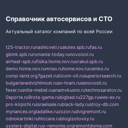
Справочник автосервисов и СТО
Актуальный каталог компаний по всей России
t25-tractor.ru
nashicveti.ru
alutex.spb.ru
fas.ru
gbmk.spb.ru
romania-today.ru
novoizol.ru
airheat-spb.ru
fisika.home.nov.ru
orakul.spb.ru
demo.home.nov.ru
mnso.ru
home.nov.ru
cemko.ru
comp-land.org
7gazet.ru
bicom-oil.ru
superiorsearch.ru
bulgarianedvizhimost.ru
sn-hram.ru
senovosti.ru
fexer.ru
snite-mebel.ru
anamvkusno.ru
technosaratov.ru
0sporte.ru
9rota-game.ru
bigbad.ru
227gp.ru
wes-ex.ru
pro-kirpichi.ru
israelsale.ru
black-lady.ru
stroy-db.com
mynances.org
ladalike.ru
zozor.ru
dvigremont.ru
odnokartinki.ru
htccare.ru
blogizotovoy.ru
oysters-digital.ru
o-remonte.org
remontdoma.com