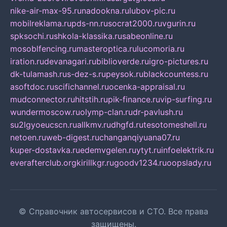
nike-air-max-95.ru
nadookna.ru
lubov-pic.ru
mobilreklama.ru
pds-nn.ru
socrat2000.ru
vgurin.ru
spksochi.ru
shkola-klassika.ru
sabeonline.ru
mosoblfencing.ru
masteroptica.ru
lucomoria.ru
iration.ru
devanagari.ru
biblioverde.ru
igro-pictures.ru
dk-tulamash.ru
s-dez-s.ru
peysok.ru
blackcountess.ru
asoftdoc.ru
scifichannel.ru
ocenka-appraisal.ru
mudconnector.ru
hitstih.ru
pik-finance.ru
vip-surfing.ru
wundermoscow.ru
olymp-clan.ru
dr-pavlush.ru
su2lgyoeucscn.ru
allkmv.ru
dhgfd.ru
tesotomeshell.ru
netoen.ru
web-digest.ru
changanqiyuana07.ru
kuper-dostavka.ru
edemvgelen.ru
ytyt.ru
infoelektrik.ru
everafterclub.org
kirillkgr.ru
goodv1234.ru
oopslady.ru
© Справочник автосервисов и СТО. Все права
защищены.