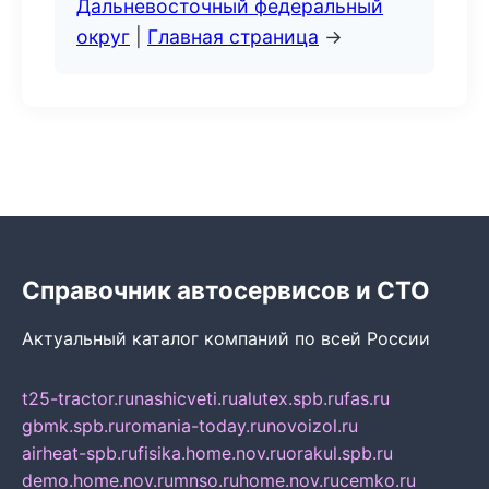
Дальневосточный федеральный
округ
|
Главная страница
→
Справочник автосервисов и СТО
Актуальный каталог компаний по всей России
t25-tractor.ru
nashicveti.ru
alutex.spb.ru
fas.ru
gbmk.spb.ru
romania-today.ru
novoizol.ru
airheat-spb.ru
fisika.home.nov.ru
orakul.spb.ru
demo.home.nov.ru
mnso.ru
home.nov.ru
cemko.ru