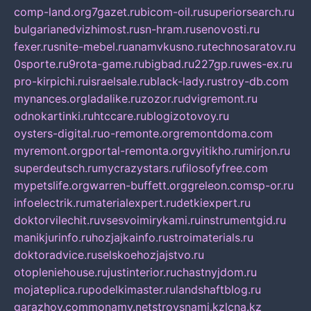
comp-land.org
7gazet.ru
bicom-oil.ru
superiorsearch.ru
bulgarianedvizhimost.ru
sn-hram.ru
senovosti.ru
fexer.ru
snite-mebel.ru
anamvkusno.ru
technosaratov.ru
0sporte.ru
9rota-game.ru
bigbad.ru
227gp.ru
wes-ex.ru
pro-kirpichi.ru
israelsale.ru
black-lady.ru
stroy-db.com
mynances.org
ladalike.ru
zozor.ru
dvigremont.ru
odnokartinki.ru
htccare.ru
blogizotovoy.ru
oysters-digital.ru
o-remonte.org
remontdoma.com
myremont.org
portal-remonta.org
vyitikho.ru
mirjon.ru
superdeutsch.ru
mycrazystars.ru
filosofyfree.com
mypetslife.org
warren-buffett.org
greleon.com
sp-or.ru
infoelectrik.ru
materialexpert.ru
detkiexpert.ru
doktorvilechit.ru
vsesvoimirykami.ru
instrumentgid.ru
manikjurinfo.ru
hozjajkainfo.ru
stroimaterials.ru
doktoradvice.ru
selskoehozjajstvo.ru
otopleniehouse.ru
justinterior.ru
chastnyjdom.ru
mojateplica.ru
podelkimaster.ru
landshaftblog.ru
garazhov.com
monamy.net
stroysnami.kz
lcna.kz