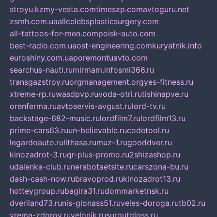
stroyu.kz
my-vesta.com
timeszp.com
avtoguru.net
zsmh.com.ua
allcelebsplasticsurgery.com
all-tattoos-for-men.com
poisk-auto.com
best-radio.com.ua
ost-engineering.com
kuryatnik.info
euroshiny.com.ua
poremontuavto.com
searchus-nauti.ru
mirmam.info
smi366.ru
transgazstroy.ru
orgmanagement.org
yes-fitness.ru
xtreme-rp.ru
wasdpvp.ru
voda-otri.ru
tishinapve.ru
orenferma.ru
avtoservis-avgust.ru
lord-tv.ru
backstage-682-music.ru
lordfilm7.ru
lordfilm13.ru
prime-cars63.ru
un-believable.ru
codetool.ru
legardoauto.ru
lithasa.ru
muz-1.ru
gooddver.ru
kinozadrot-3.ru
qr-plus-promo.ru
2shizashop.ru
udalenka-club.ru
nerabotaetsite.ru
carszona-bu.ru
dash-cash-now.ru
bravoprod.ru
kinozadrot13.ru
hotteygroup.ru
bagira31.ru
dommarketnsk.ru
dveriland73.ru
nis-glonass51.ru
veles-doroga.ru
tb02.ru
vrema-zdorov.ru
velonik.ru
surgutgloss.ru