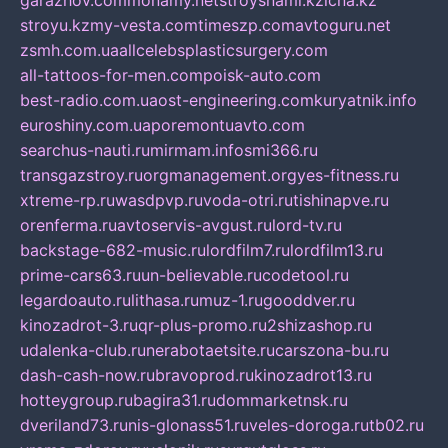
garazhov.com
monamy.net
stroysnami.kz
lcna.kz
stroyu.kz
my-vesta.com
timeszp.com
avtoguru.net
zsmh.com.ua
allcelebsplasticsurgery.com
all-tattoos-for-men.com
poisk-auto.com
best-radio.com.ua
ost-engineering.com
kuryatnik.info
euroshiny.com.ua
poremontuavto.com
searchus-nauti.ru
mirmam.info
smi366.ru
transgazstroy.ru
orgmanagement.org
yes-fitness.ru
xtreme-rp.ru
wasdpvp.ru
voda-otri.ru
tishinapve.ru
orenferma.ru
avtoservis-avgust.ru
lord-tv.ru
backstage-682-music.ru
lordfilm7.ru
lordfilm13.ru
prime-cars63.ru
un-believable.ru
codetool.ru
legardoauto.ru
lithasa.ru
muz-1.ru
gooddver.ru
kinozadrot-3.ru
qr-plus-promo.ru
2shizashop.ru
udalenka-club.ru
nerabotaetsite.ru
carszona-bu.ru
dash-cash-now.ru
bravoprod.ru
kinozadrot13.ru
hotteygroup.ru
bagira31.ru
dommarketnsk.ru
dveriland73.ru
nis-glonass51.ru
veles-doroga.ru
tb02.ru