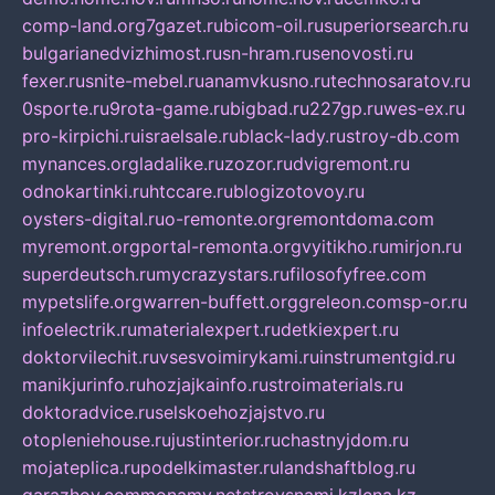
comp-land.org
7gazet.ru
bicom-oil.ru
superiorsearch.ru
bulgarianedvizhimost.ru
sn-hram.ru
senovosti.ru
fexer.ru
snite-mebel.ru
anamvkusno.ru
technosaratov.ru
0sporte.ru
9rota-game.ru
bigbad.ru
227gp.ru
wes-ex.ru
pro-kirpichi.ru
israelsale.ru
black-lady.ru
stroy-db.com
mynances.org
ladalike.ru
zozor.ru
dvigremont.ru
odnokartinki.ru
htccare.ru
blogizotovoy.ru
oysters-digital.ru
o-remonte.org
remontdoma.com
myremont.org
portal-remonta.org
vyitikho.ru
mirjon.ru
superdeutsch.ru
mycrazystars.ru
filosofyfree.com
mypetslife.org
warren-buffett.org
greleon.com
sp-or.ru
infoelectrik.ru
materialexpert.ru
detkiexpert.ru
doktorvilechit.ru
vsesvoimirykami.ru
instrumentgid.ru
manikjurinfo.ru
hozjajkainfo.ru
stroimaterials.ru
doktoradvice.ru
selskoehozjajstvo.ru
otopleniehouse.ru
justinterior.ru
chastnyjdom.ru
mojateplica.ru
podelkimaster.ru
landshaftblog.ru