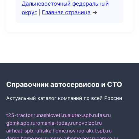
Дальневосточный федеральный
округ
|
Главная страница
→
Справочник автосервисов и СТО
Актуальный каталог компаний по всей России
t25-tractor.ru
nashicveti.ru
alutex.spb.ru
fas.ru
gbmk.spb.ru
romania-today.ru
novoizol.ru
airheat-spb.ru
fisika.home.nov.ru
orakul.spb.ru
demo.home.nov.ru
mnso.ru
home.nov.ru
cemko.ru