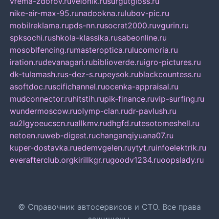
vrema-zdorov.ru
velonik.ru
surgutgloss.ru
nike-air-max-95.ru
nadookna.ru
lubov-pic.ru
mobilreklama.ru
pds-nn.ru
socrat2000.ru
vgurin.ru
spksochi.ru
shkola-klassika.ru
sabeonline.ru
mosoblfencing.ru
masteroptica.ru
lucomoria.ru
iration.ru
devanagari.ru
biblioverde.ru
igro-pictures.ru
dk-tulamash.ru
s-dez-s.ru
peysok.ru
blackcountess.ru
asoftdoc.ru
scifichannel.ru
ocenka-appraisal.ru
mudconnector.ru
hitstih.ru
pik-finance.ru
vip-surfing.ru
wundermoscow.ru
olymp-clan.ru
dr-pavlush.ru
su2lgyoeucscn.ru
allkmv.ru
dhgfd.ru
tesotomeshell.ru
netoen.ru
web-digest.ru
changanqiyuana07.ru
kuper-dostavka.ru
edemvgelen.ru
ytyt.ru
infoelektrik.ru
everafterclub.org
kirillkgr.ru
goodv1234.ru
oopslady.ru
© Справочник автосервисов и СТО. Все права