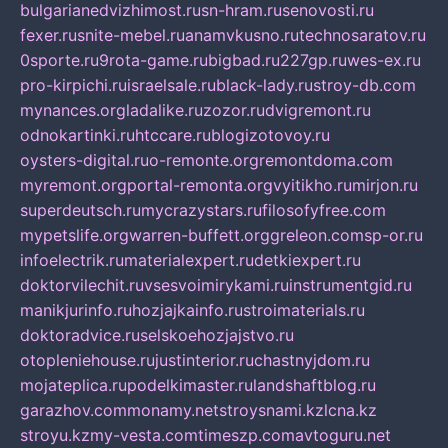
bulgarianedvizhimost.ru
sn-hram.ru
senovosti.ru
fexer.ru
snite-mebel.ru
anamvkusno.ru
technosaratov.ru
0sporte.ru
9rota-game.ru
bigbad.ru
227gp.ru
wes-ex.ru
pro-kirpichi.ru
israelsale.ru
black-lady.ru
stroy-db.com
mynances.org
ladalike.ru
zozor.ru
dvigremont.ru
odnokartinki.ru
htccare.ru
blogizotovoy.ru
oysters-digital.ru
o-remonte.org
remontdoma.com
myremont.org
portal-remonta.org
vyitikho.ru
mirjon.ru
superdeutsch.ru
mycrazystars.ru
filosofyfree.com
mypetslife.org
warren-buffett.org
greleon.com
sp-or.ru
infoelectrik.ru
materialexpert.ru
detkiexpert.ru
doktorvilechit.ru
vsesvoimirykami.ru
instrumentgid.ru
manikjurinfo.ru
hozjajkainfo.ru
stroimaterials.ru
doktoradvice.ru
selskoehozjajstvo.ru
otopleniehouse.ru
justinterior.ru
chastnyjdom.ru
mojateplica.ru
podelkimaster.ru
landshaftblog.ru
garazhov.com
monamy.net
stroysnami.kz
lcna.kz
stroyu.kz
my-vesta.com
timeszp.com
avtoguru.net