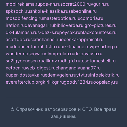
mobilreklama.ru
pds-nn.ru
socrat2000.ru
vgurin.ru
spksochi.ru
shkola-klassika.ru
sabeonline.ru
mosoblfencing.ru
masteroptica.ru
lucomoria.ru
iration.ru
devanagari.ru
biblioverde.ru
igro-pictures.ru
dk-tulamash.ru
s-dez-s.ru
peysok.ru
blackcountess.ru
asoftdoc.ru
scifichannel.ru
ocenka-appraisal.ru
mudconnector.ru
hitstih.ru
pik-finance.ru
vip-surfing.ru
wundermoscow.ru
olymp-clan.ru
dr-pavlush.ru
su2lgyoeucscn.ru
allkmv.ru
dhgfd.ru
tesotomeshell.ru
netoen.ru
web-digest.ru
changanqiyuana07.ru
kuper-dostavka.ru
edemvgelen.ru
ytyt.ru
infoelektrik.ru
everafterclub.org
kirillkgr.ru
goodv1234.ru
oopslady.ru
© Справочник автосервисов и СТО. Все права
защищены.