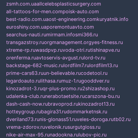
zsmh.com.ua
allcelebsplasticsurgery.com
all-tattoos-for-men.com
poisk-auto.com
best-radio.com.ua
ost-engineering.com
kuryatnik.info
euroshiny.com.ua
poremontuavto.com
searchus-nauti.ru
mirmam.info
smi366.ru
transgazstroy.ru
orgmanagement.org
yes-fitness.ru
xtreme-rp.ru
wasdpvp.ru
voda-otri.ru
tishinapve.ru
orenferma.ru
avtoservis-avgust.ru
lord-tv.ru
backstage-682-music.ru
lordfilm7.ru
lordfilm13.ru
prime-cars63.ru
un-believable.ru
codetool.ru
legardoauto.ru
lithasa.ru
muz-1.ru
gooddver.ru
kinozadrot-3.ru
qr-plus-promo.ru
2shizashop.ru
udalenka-club.ru
nerabotaetsite.ru
carszona-bu.ru
dash-cash-now.ru
bravoprod.ru
kinozadrot13.ru
hotteygroup.ru
bagira31.ru
dommarketnsk.ru
dveriland73.ru
nis-glonass51.ru
veles-doroga.ru
tb02.ru
vrema-zdorov.ru
velonik.ru
surgutgloss.ru
nike-air-max-95.ru
nadookna.ru
lubov-pic.ru