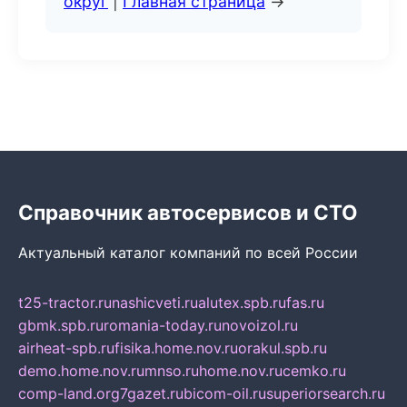
округ
|
Главная страница
→
Справочник автосервисов и СТО
Актуальный каталог компаний по всей России
t25-tractor.ru
nashicveti.ru
alutex.spb.ru
fas.ru
gbmk.spb.ru
romania-today.ru
novoizol.ru
airheat-spb.ru
fisika.home.nov.ru
orakul.spb.ru
demo.home.nov.ru
mnso.ru
home.nov.ru
cemko.ru
comp-land.org
7gazet.ru
bicom-oil.ru
superiorsearch.ru