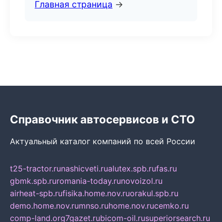
Главная страница
→
Справочник автосервисов и СТО
Актуальный каталог компаний по всей России
t25-tractor.ru
nashicveti.ru
alutex.spb.ru
fas.ru
gbmk.spb.ru
romania-today.ru
novoizol.ru
airheat-spb.ru
fisika.home.nov.ru
orakul.spb.ru
demo.home.nov.ru
mnso.ru
home.nov.ru
cemko.ru
comp-land.org
7gazet.ru
bicom-oil.ru
superiorsearch.ru