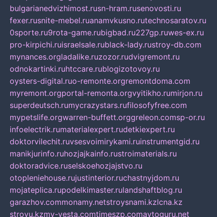
bulgarianedvizhimost.ru
sn-hram.ru
senovosti.ru
fexer.ru
snite-mebel.ru
anamvkusno.ru
technosaratov.ru
0sporte.ru
9rota-game.ru
bigbad.ru
227gp.ru
wes-ex.ru
pro-kirpichi.ru
israelsale.ru
black-lady.ru
stroy-db.com
mynances.org
ladalike.ru
zozor.ru
dvigremont.ru
odnokartinki.ru
htccare.ru
blogizotovoy.ru
oysters-digital.ru
o-remonte.org
remontdoma.com
myremont.org
portal-remonta.org
vyitikho.ru
mirjon.ru
superdeutsch.ru
mycrazystars.ru
filosofyfree.com
mypetslife.org
warren-buffett.org
greleon.com
sp-or.ru
infoelectrik.ru
materialexpert.ru
detkiexpert.ru
doktorvilechit.ru
vsesvoimirykami.ru
instrumentgid.ru
manikjurinfo.ru
hozjajkainfo.ru
stroimaterials.ru
doktoradvice.ru
selskoehozjajstvo.ru
otopleniehouse.ru
justinterior.ru
chastnyjdom.ru
mojateplica.ru
podelkimaster.ru
landshaftblog.ru
garazhov.com
monamy.net
stroysnami.kz
lcna.kz
stroyu.kz
my-vesta.com
timeszp.com
avtoguru.net