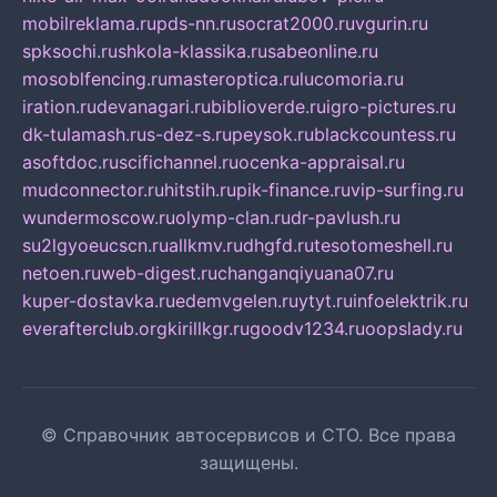
mobilreklama.ru
pds-nn.ru
socrat2000.ru
vgurin.ru
spksochi.ru
shkola-klassika.ru
sabeonline.ru
mosoblfencing.ru
masteroptica.ru
lucomoria.ru
iration.ru
devanagari.ru
biblioverde.ru
igro-pictures.ru
dk-tulamash.ru
s-dez-s.ru
peysok.ru
blackcountess.ru
asoftdoc.ru
scifichannel.ru
ocenka-appraisal.ru
mudconnector.ru
hitstih.ru
pik-finance.ru
vip-surfing.ru
wundermoscow.ru
olymp-clan.ru
dr-pavlush.ru
su2lgyoeucscn.ru
allkmv.ru
dhgfd.ru
tesotomeshell.ru
netoen.ru
web-digest.ru
changanqiyuana07.ru
kuper-dostavka.ru
edemvgelen.ru
ytyt.ru
infoelektrik.ru
everafterclub.org
kirillkgr.ru
goodv1234.ru
oopslady.ru
© Справочник автосервисов и СТО. Все права
защищены.