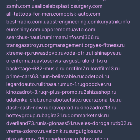
zsmh.com.ua
allcelebsplasticsurgery.com
all-tattoos-for-men.com
poisk-auto.com
best-radio.com.ua
ost-engineering.com
kuryatnik.info
euroshiny.com.ua
poremontuavto.com
searchus-nauti.ru
mirmam.info
smi366.ru
transgazstroy.ru
orgmanagement.org
yes-fitness.ru
xtreme-rp.ru
wasdpvp.ru
voda-otri.ru
tishinapve.ru
orenferma.ru
avtoservis-avgust.ru
lord-tv.ru
backstage-682-music.ru
lordfilm7.ru
lordfilm13.ru
prime-cars63.ru
un-believable.ru
codetool.ru
legardoauto.ru
lithasa.ru
muz-1.ru
gooddver.ru
kinozadrot-3.ru
qr-plus-promo.ru
2shizashop.ru
udalenka-club.ru
nerabotaetsite.ru
carszona-bu.ru
dash-cash-now.ru
bravoprod.ru
kinozadrot13.ru
hotteygroup.ru
bagira31.ru
dommarketnsk.ru
dveriland73.ru
nis-glonass51.ru
veles-doroga.ru
tb02.ru
vrema-zdorov.ru
velonik.ru
surgutgloss.ru
nike-air-max-95.ru
nadookna.ru
lubov-pic.ru