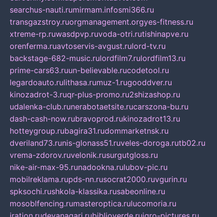
searchus-nauti.ru
mirmam.info
smi366.ru
transgazstroy.ru
orgmanagement.org
yes-fitness.ru
xtreme-rp.ru
wasdpvp.ru
voda-otri.ru
tishinapve.ru
orenferma.ru
avtoservis-avgust.ru
lord-tv.ru
backstage-682-music.ru
lordfilm7.ru
lordfilm13.ru
prime-cars63.ru
un-believable.ru
codetool.ru
legardoauto.ru
lithasa.ru
muz-1.ru
gooddver.ru
kinozadrot-3.ru
qr-plus-promo.ru
2shizashop.ru
udalenka-club.ru
nerabotaetsite.ru
carszona-bu.ru
dash-cash-now.ru
bravoprod.ru
kinozadrot13.ru
hotteygroup.ru
bagira31.ru
dommarketnsk.ru
dveriland73.ru
nis-glonass51.ru
veles-doroga.ru
tb02.ru
vrema-zdorov.ru
velonik.ru
surgutgloss.ru
nike-air-max-95.ru
nadookna.ru
lubov-pic.ru
mobilreklama.ru
pds-nn.ru
socrat2000.ru
vgurin.ru
spksochi.ru
shkola-klassika.ru
sabeonline.ru
mosoblfencing.ru
masteroptica.ru
lucomoria.ru
iration.ru
devanagari.ru
biblioverde.ru
igro-pictures.ru