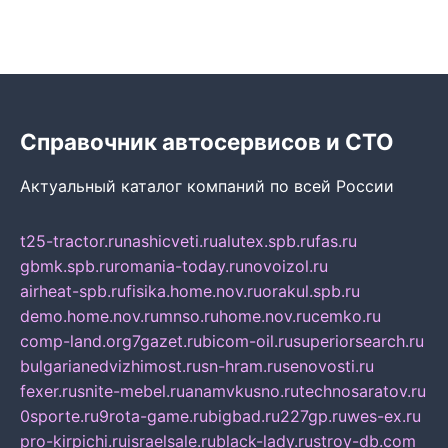
Справочник автосервисов и СТО
Актуальный каталог компаний по всей России
t25-tractor.ru
nashicveti.ru
alutex.spb.ru
fas.ru
gbmk.spb.ru
romania-today.ru
novoizol.ru
airheat-spb.ru
fisika.home.nov.ru
orakul.spb.ru
demo.home.nov.ru
mnso.ru
home.nov.ru
cemko.ru
comp-land.org
7gazet.ru
bicom-oil.ru
superiorsearch.ru
bulgarianedvizhimost.ru
sn-hram.ru
senovosti.ru
fexer.ru
snite-mebel.ru
anamvkusno.ru
technosaratov.ru
0sporte.ru
9rota-game.ru
bigbad.ru
227gp.ru
wes-ex.ru
pro-kirpichi.ru
israelsale.ru
black-lady.ru
stroy-db.com