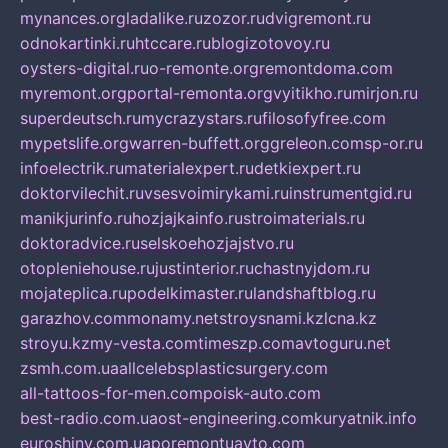
mynances.org
ladalike.ru
zozor.ru
dvigremont.ru
odnokartinki.ru
htccare.ru
blogizotovoy.ru
oysters-digital.ru
o-remonte.org
remontdoma.com
myremont.org
portal-remonta.org
vyitikho.ru
mirjon.ru
superdeutsch.ru
mycrazystars.ru
filosofyfree.com
mypetslife.org
warren-buffett.org
greleon.com
sp-or.ru
infoelectrik.ru
materialexpert.ru
detkiexpert.ru
doktorvilechit.ru
vsesvoimirykami.ru
instrumentgid.ru
manikjurinfo.ru
hozjajkainfo.ru
stroimaterials.ru
doktoradvice.ru
selskoehozjajstvo.ru
otopleniehouse.ru
justinterior.ru
chastnyjdom.ru
mojateplica.ru
podelkimaster.ru
landshaftblog.ru
garazhov.com
monamy.net
stroysnami.kz
lcna.kz
stroyu.kz
my-vesta.com
timeszp.com
avtoguru.net
zsmh.com.ua
allcelebsplasticsurgery.com
all-tattoos-for-men.com
poisk-auto.com
best-radio.com.ua
ost-engineering.com
kuryatnik.info
euroshiny.com.ua
poremontuavto.com